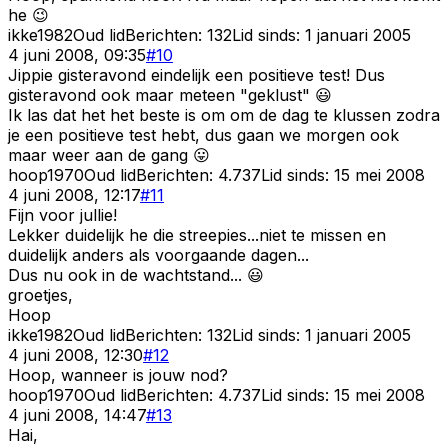
he 😉
ikke1982
Oud lid
Berichten:
132
Lid sinds:
1 januari 2005
4 juni 2008, 09:35
#
10
Jippie gisteravond eindelijk een positieve test! Dus
gisteravond ook maar meteen "geklust" 😃
Ik las dat het het beste is om om de dag te klussen zodra
je een positieve test hebt, dus gaan we morgen ook
maar weer aan de gang 😛
hoop1970
Oud lid
Berichten:
4.737
Lid sinds:
15 mei 2008
4 juni 2008, 12:17
#
11
Fijn voor jullie!
Lekker duidelijk he die streepies...niet te missen en
duidelijk anders als voorgaande dagen...
Dus nu ook in de wachtstand... 😃
groetjes,
Hoop
ikke1982
Oud lid
Berichten:
132
Lid sinds:
1 januari 2005
4 juni 2008, 12:30
#
12
Hoop, wanneer is jouw nod?
hoop1970
Oud lid
Berichten:
4.737
Lid sinds:
15 mei 2008
4 juni 2008, 14:47
#
13
Hai,