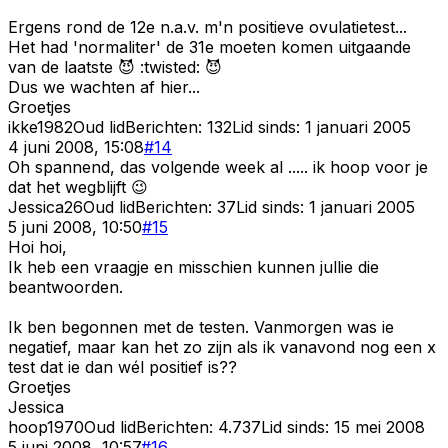
Ergens rond de 12e n.a.v. m'n positieve ovulatietest...
Het had 'normaliter' de 31e moeten komen uitgaande
van de laatste 😈 :twisted: 😈
Dus we wachten af hier...
Groetjes
ikke1982
Oud lid
Berichten:
132
Lid sinds:
1 januari 2005
4 juni 2008, 15:08
#
14
Oh spannend, das volgende week al ..... ik hoop voor je
dat het wegblijft 😉
Jessica26
Oud lid
Berichten:
37
Lid sinds:
1 januari 2005
5 juni 2008, 10:50
#
15
Hoi hoi,
Ik heb een vraagje en misschien kunnen jullie die
beantwoorden.
Ik ben begonnen met de testen. Vanmorgen was ie
negatief, maar kan het zo zijn als ik vanavond nog een x
test dat ie dan wél positief is??
Groetjes
Jessica
hoop1970
Oud lid
Berichten:
4.737
Lid sinds:
15 mei 2008
5 juni 2008, 10:57
#
16