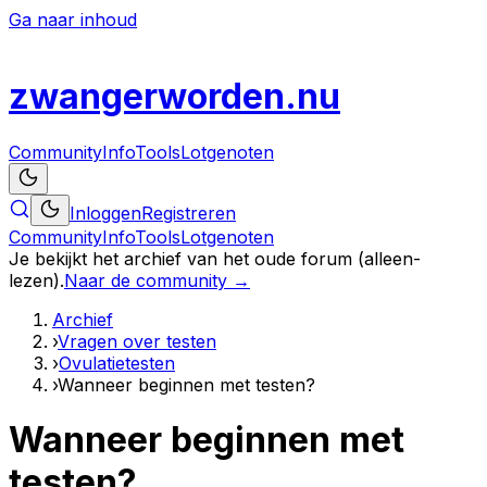
Ga naar inhoud
zwanger
worden
.nu
Community
Info
Tools
Lotgenoten
Inloggen
Registreren
Community
Info
Tools
Lotgenoten
Je bekijkt het archief van het oude forum (alleen-
lezen).
Naar de community →
Archief
›
Vragen over testen
›
Ovulatietesten
›
Wanneer beginnen met testen?
Wanneer beginnen met
testen?