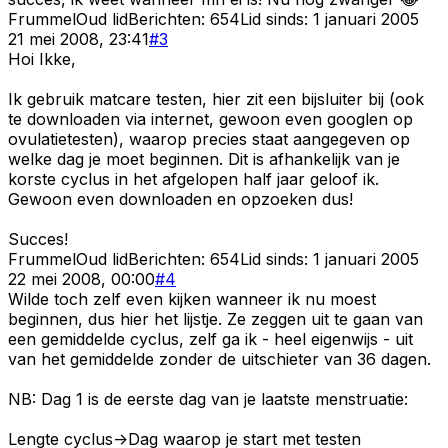
Frummel
Oud lid
Berichten:
654
Lid sinds:
1 januari 2005
21 mei 2008, 23:41
#
3
Hoi Ikke,
Ik gebruik matcare testen, hier zit een bijsluiter bij (ook
te downloaden via internet, gewoon even googlen op
ovulatietesten), waarop precies staat aangegeven op
welke dag je moet beginnen. Dit is afhankelijk van je
korste cyclus in het afgelopen half jaar geloof ik.
Gewoon even downloaden en opzoeken dus!
Succes!
Frummel
Oud lid
Berichten:
654
Lid sinds:
1 januari 2005
22 mei 2008, 00:00
#
4
Wilde toch zelf even kijken wanneer ik nu moest
beginnen, dus hier het lijstje. Ze zeggen uit te gaan van
een gemiddelde cyclus, zelf ga ik - heel eigenwijs - uit
van het gemiddelde zonder de uitschieter van 36 dagen.
NB: Dag 1 is de eerste dag van je laatste menstruatie:
Lengte cyclus->Dag waarop je start met testen