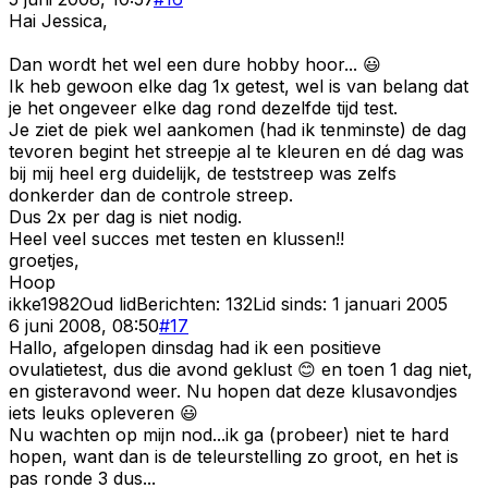
Hai Jessica,
Dan wordt het wel een dure hobby hoor... 😃
Ik heb gewoon elke dag 1x getest, wel is van belang dat
je het ongeveer elke dag rond dezelfde tijd test.
Je ziet de piek wel aankomen (had ik tenminste) de dag
tevoren begint het streepje al te kleuren en dé dag was
bij mij heel erg duidelijk, de teststreep was zelfs
donkerder dan de controle streep.
Dus 2x per dag is niet nodig.
Heel veel succes met testen en klussen!!
groetjes,
Hoop
ikke1982
Oud lid
Berichten:
132
Lid sinds:
1 januari 2005
6 juni 2008, 08:50
#
17
Hallo, afgelopen dinsdag had ik een positieve
ovulatietest, dus die avond geklust 😊 en toen 1 dag niet,
en gisteravond weer. Nu hopen dat deze klusavondjes
iets leuks opleveren 😃
Nu wachten op mijn nod...ik ga (probeer) niet te hard
hopen, want dan is de teleurstelling zo groot, en het is
pas ronde 3 dus...