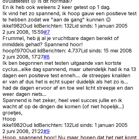
ovulatietest 😞 Is dit normaal?
En ik heb ook weleens 2 keer getest op 1 dag.
Ik vind het zo spannend, ik hoop gauw een positieve test
te hebben zodat we "aan de gang" kunnen 😉
ikke1982
Oud lid
Berichten:
132
Lid sinds:
1 januari 2005
2 juni 2008, 15:59
#
7
Frummel, heb jij al je vruchtbare dagen bereikt of
inmiddels gehad? Spannend hoor!
hoop1970
Oud lid
Berichten:
4.737
Lid sinds:
15 mei 2008
2 juni 2008, 17:27
#
8
Ik ben begonnen met testen uitgaande van kortste
cyclus...elke dag spannend, maar uiteindelijk had ik na 13
dagen een positieve test enneh.... de streepjes knalden
er van af dus het is echt super duidelijk als het zo is...
had de dagen ervoor af en toe wel licht streepje en dan
weer dagen niets...
Spannend is het zeker, heel veel succes jullie en ik
wacht af op de dingen die komen (of niet hopelijk...)
groetjes,
Hoop
ikke1982
Oud lid
Berichten:
132
Lid sinds:
1 januari 2005
2 juni 2008, 21:22
#
9
Hoop, spannend hoor! Nu maar hopen dat het niet komt