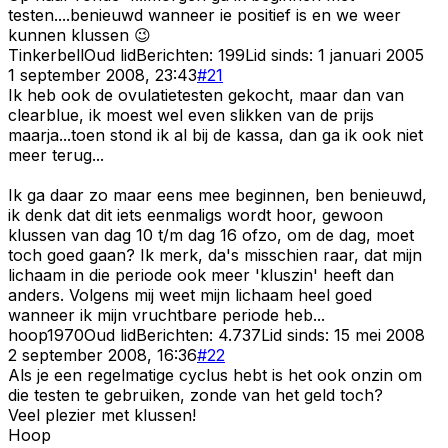
testen....benieuwd wanneer ie positief is en we weer
kunnen klussen 😉
Tinkerbell
Oud lid
Berichten:
199
Lid sinds:
1 januari 2005
1 september 2008, 23:43
#
21
Ik heb ook de ovulatietesten gekocht, maar dan van
clearblue, ik moest wel even slikken van de prijs
maarja...toen stond ik al bij de kassa, dan ga ik ook niet
meer terug...
Ik ga daar zo maar eens mee beginnen, ben benieuwd,
ik denk dat dit iets eenmaligs wordt hoor, gewoon
klussen van dag 10 t/m dag 16 ofzo, om de dag, moet
toch goed gaan? Ik merk, da's misschien raar, dat mijn
lichaam in die periode ook meer 'kluszin' heeft dan
anders. Volgens mij weet mijn lichaam heel goed
wanneer ik mijn vruchtbare periode heb...
hoop1970
Oud lid
Berichten:
4.737
Lid sinds:
15 mei 2008
2 september 2008, 16:36
#
22
Als je een regelmatige cyclus hebt is het ook onzin om
die testen te gebruiken, zonde van het geld toch?
Veel plezier met klussen!
Hoop