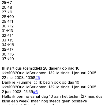
25->7
26->8
27->9
28->10
29->11
30->12
31->13
32->14
33->15
34->16
35->17
36->18
37->19
Ik start dus (gemiddeld 28 dagen) op dag 10.
ikke1982
Oud lid
Berichten:
132
Lid sinds:
1 januari 2005
22 mei 2008, 10:58
#
5
Dank je Frummel 😊 Ik begin ook op dag 10
ikke1982
Oud lid
Berichten:
132
Lid sinds:
1 januari 2005
2 juni 2008, 15:59
#
6
Hallo ik ben nu vanaf dag 10 aan het testen (27 mei, dus
bijna een week) maar nog steeds geen positieve