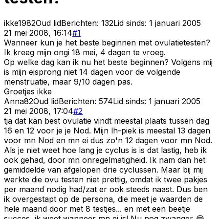
ikke1982
Oud lid
Berichten:
132
Lid sinds:
1 januari 2005
21 mei 2008, 16:14
#
1
Wanneer kun je het beste beginnen met ovulatietesten?
Ik kreeg mijn ongi 18 mei, 4 dagen te vroeg.
Op welke dag kan ik nu het beste beginnen? Volgens mij
is mijn eisprong niet 14 dagen voor de volgende
menstruatie, maar 9/10 dagen pas.
Groetjes ikke
Anna82
Oud lid
Berichten:
574
Lid sinds:
1 januari 2005
21 mei 2008, 17:04
#
2
tja dat kan best ovulatie vindt meestal plaats tussen dag
16 en 12 voor je je Nod. Mijn lh-piek is meestal 13 dagen
voor mn Nod en mn ei dus zo'n 12 dagen voor mn Nod.
Als je niet weet hoe lang je cyclus is is dat lastig, heb ik
ook gehad, door mn onregelmatigheid. Ik nam dan het
gemiddelde van afgelopen drie cyclussen. Maar bij mij
werkte die ovu testen niet prettig, omdat ik twee pakjes
per maand nodig had/zat er ook steeds naast. Dus ben
ik overgestapt op de persona, die meet je waarden de
hele maand door met 8 testjes... en met een beetje
succes, ik weet wanneer mn ei is! Nu nog zwanger 😂