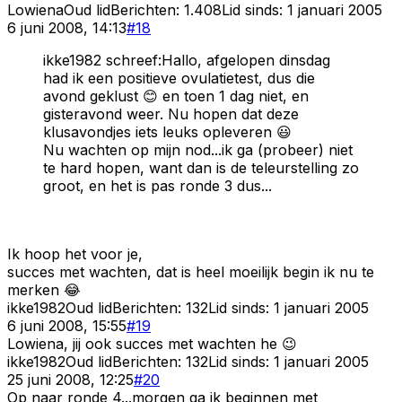
Lowiena
Oud lid
Berichten:
1.408
Lid sinds:
1 januari 2005
6 juni 2008, 14:13
#
18
ikke1982 schreef:Hallo, afgelopen dinsdag
had ik een positieve ovulatietest, dus die
avond geklust 😊 en toen 1 dag niet, en
gisteravond weer. Nu hopen dat deze
klusavondjes iets leuks opleveren 😃
Nu wachten op mijn nod...ik ga (probeer) niet
te hard hopen, want dan is de teleurstelling zo
groot, en het is pas ronde 3 dus...
Ik hoop het voor je,
succes met wachten, dat is heel moeilijk begin ik nu te
merken 😂
ikke1982
Oud lid
Berichten:
132
Lid sinds:
1 januari 2005
6 juni 2008, 15:55
#
19
Lowiena, jij ook succes met wachten he 😉
ikke1982
Oud lid
Berichten:
132
Lid sinds:
1 januari 2005
25 juni 2008, 12:25
#
20
Op naar ronde 4...morgen ga ik beginnen met