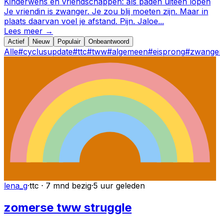
Kinderwens en vriendschappen: als paden uiteen lopen
Je vriendin is zwanger. Je zou blij moeten zijn. Maar in
plaats daarvan voel je afstand. Pijn. Jaloe
...
Lees meer →
Actief
Nieuw
Populair
Onbeantwoord
Alle
#
cyclusupdate
#
ttc
#
tww
#
algemeen
#
eisprong
#
zwange
lena_g
·
ttc · 7 mnd bezig
·
5 uur geleden
zomerse tww struggle