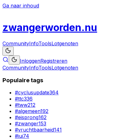
Ga naar inhoud
zwanger
worden
.nu
Community
Info
Tools
Lotgenoten
Inloggen
Registreren
Community
Info
Tools
Lotgenoten
Populaire tags
#
cyclusupdate
364
#
ttc
336
#
tww
212
#
algemeen
192
#
eisprong
162
#
zwanger
153
#
vruchtbaarheid
141
#
iui
74