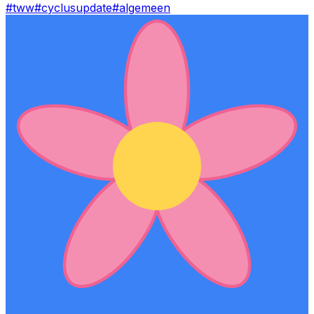
#
tww
#
cyclusupdate
#
algemeen