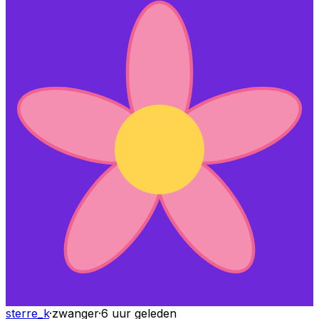
sterre_k
·
zwanger
·
6 uur geleden