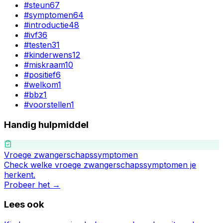
#
steun
67
#
symptomen
64
#
introductie
48
#
ivf
36
#
testen
31
#
kinderwens
12
#
miskraam
10
#
positief
6
#
welkom
1
#
bbz
1
#
voorstellen
1
Handig hulpmiddel
Vroege zwangerschapssymptomen
Check welke vroege zwangerschapssymptomen je
herkent.
Probeer het →
Lees ook