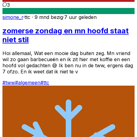
3
simone_r
·
ttc · 9 mnd bezig
·
7 uur geleden
zomerse zondag en mn hoofd staat
niet stil
Hoi allemaal, Wat een mooie dag buiten zeg. Mn vriend
wil zo gaan barbecueën en ik zit hier met koffie en een
hoofd vol gedachten 😅 Ik ben nu in de tww, ergens dag
7 ofzo. En ik weet dat ik niet te v
#
tww
#
algemeen
#
ttc