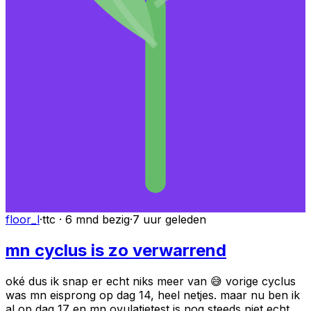
floor_l
·
ttc · 6 mnd bezig
·
7 uur geleden
mn cyclus is zo verwarrend
oké dus ik snap er echt niks meer van 😅 vorige cyclus
was mn eisprong op dag 14, heel netjes. maar nu ben ik
al op dag 17 en mn ovulatietest is nog steeds niet echt