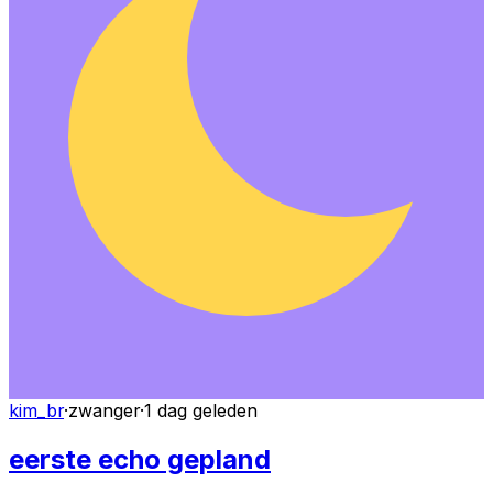
kim_br
·
zwanger
·
1 dag geleden
eerste echo gepland