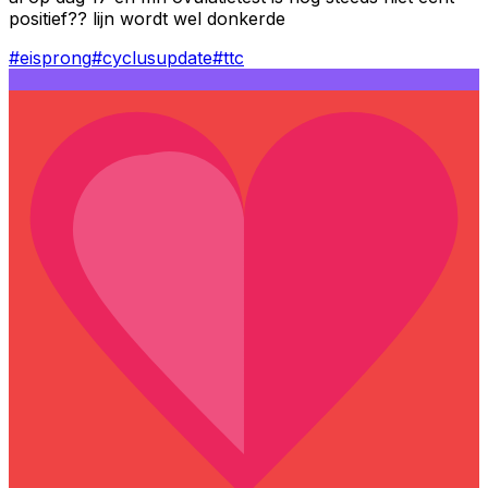
positief?? lijn wordt wel donkerde
#
eisprong
#
cyclusupdate
#
ttc