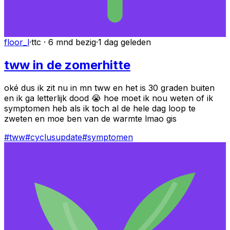
floor_l
·
ttc · 6 mnd bezig
·
1 dag geleden
tww in de zomerhitte
oké dus ik zit nu in mn tww en het is 30 graden buiten
en ik ga letterlijk dood 😭 hoe moet ik nou weten of ik
symptomen heb als ik toch al de hele dag loop te
zweten en moe ben van de warmte lmao gis
#
tww
#
cyclusupdate
#
symptomen