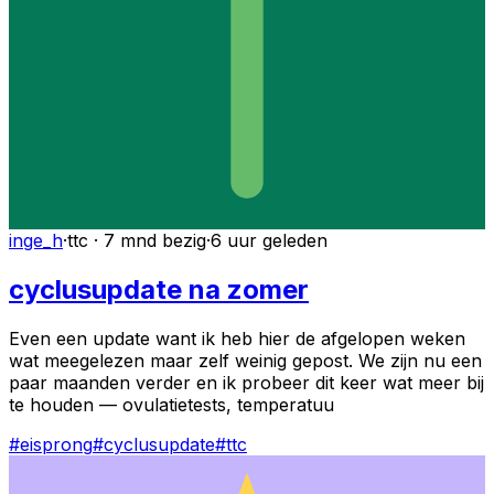
inge_h
·
ttc · 7 mnd bezig
·
6 uur geleden
cyclusupdate na zomer
Even een update want ik heb hier de afgelopen weken
wat meegelezen maar zelf weinig gepost. We zijn nu een
paar maanden verder en ik probeer dit keer wat meer bij
te houden — ovulatietests, temperatuu
#
eisprong
#
cyclusupdate
#
ttc