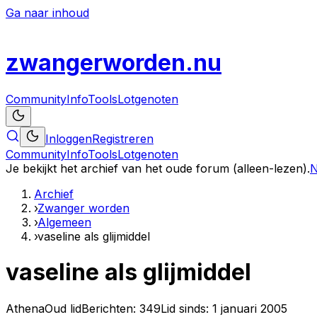
Ga naar inhoud
zwanger
worden
.nu
Community
Info
Tools
Lotgenoten
Inloggen
Registreren
Community
Info
Tools
Lotgenoten
Je bekijkt het archief van het oude forum (alleen-lezen).
N
Archief
›
Zwanger worden
›
Algemeen
›
vaseline als glijmiddel
vaseline als glijmiddel
Athena
Oud lid
Berichten:
349
Lid sinds:
1 januari 2005