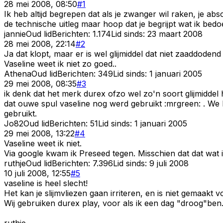
28 mei 2008, 08:50
#
1
Ik heb altijd begrepen dat als je zwanger wil raken, je abs
de technische uitleg maar hoop dat je begrijpt wat ik bedoe
jannie
Oud lid
Berichten:
1.174
Lid sinds:
23 maart 2008
28 mei 2008, 22:14
#
2
Ja dat klopt, maar er is wel glijmiddel dat niet zaaddoden
Vaseline weet ik niet zo goed..
Athena
Oud lid
Berichten:
349
Lid sinds:
1 januari 2005
29 mei 2008, 08:35
#
3
ik denk dat het merk durex ofzo wel zo'n soort glijmiddel 
dat ouwe spul vaseline nog werd gebruikt :mrgreen: . We h
gebruikt.
Jo82
Oud lid
Berichten:
51
Lid sinds:
1 januari 2005
29 mei 2008, 13:22
#
4
Vaseline weet ik niet.
Via google kwam ik Preseed tegen. Misschien dat dat wat 
ruthje
Oud lid
Berichten:
7.396
Lid sinds:
9 juli 2008
10 juli 2008, 12:55
#
5
vaseline is heel slecht!
Het kan je slijmvliezen gaan irriteren, en is niet gemaakt vo
Wij gebruiken durex play, voor als ik een dag "droog"ben..
ruthje