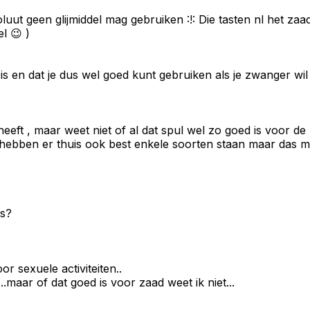
oluut geen glijmiddel mag gebruiken :!: Die tasten nl het za
l 😉 )
d is en dat je dus wel goed kunt gebruiken als je zwanger wi
heeft , maar weet niet of al dat spul wel zo goed is voor d
ebben er thuis ook best enkele soorten staan maar das met 
is?
or sexuele activiteiten..
.maar of dat goed is voor zaad weet ik niet...