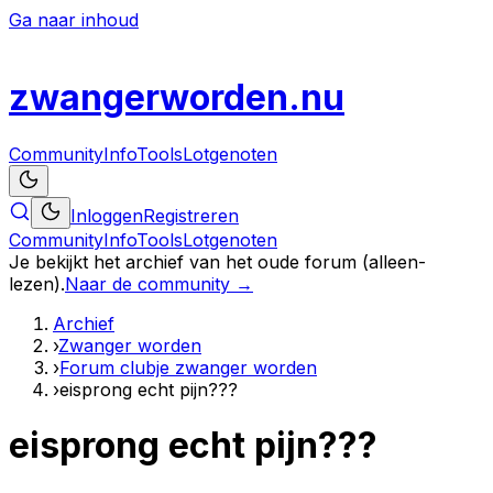
Ga naar inhoud
zwanger
worden
.nu
Community
Info
Tools
Lotgenoten
Inloggen
Registreren
Community
Info
Tools
Lotgenoten
Je bekijkt het archief van het oude forum (alleen-
lezen).
Naar de community →
Archief
›
Zwanger worden
›
Forum clubje zwanger worden
›
eisprong echt pijn???
eisprong echt pijn???