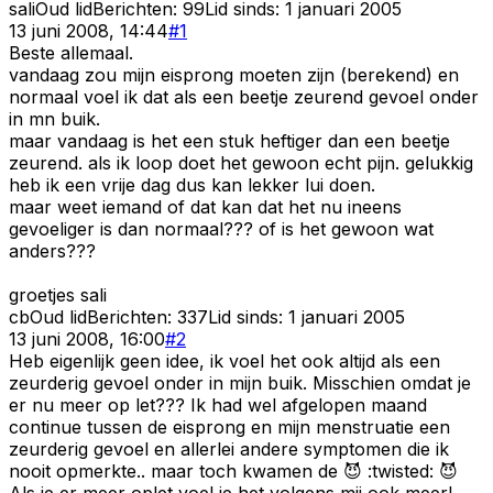
sali
Oud lid
Berichten:
99
Lid sinds:
1 januari 2005
13 juni 2008, 14:44
#
1
Beste allemaal.
vandaag zou mijn eisprong moeten zijn (berekend) en
normaal voel ik dat als een beetje zeurend gevoel onder
in mn buik.
maar vandaag is het een stuk heftiger dan een beetje
zeurend. als ik loop doet het gewoon echt pijn. gelukkig
heb ik een vrije dag dus kan lekker lui doen.
maar weet iemand of dat kan dat het nu ineens
gevoeliger is dan normaal??? of is het gewoon wat
anders???
groetjes sali
cb
Oud lid
Berichten:
337
Lid sinds:
1 januari 2005
13 juni 2008, 16:00
#
2
Heb eigenlijk geen idee, ik voel het ook altijd als een
zeurderig gevoel onder in mijn buik. Misschien omdat je
er nu meer op let??? Ik had wel afgelopen maand
continue tussen de eisprong en mijn menstruatie een
zeurderig gevoel en allerlei andere symptomen die ik
nooit opmerkte.. maar toch kwamen de 😈 :twisted: 😈
Als je er meer oplet voel je het volgens mij ook meer!