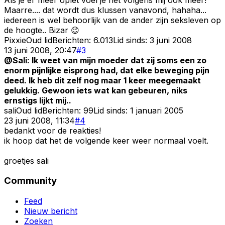
Maarre.... dat wordt dus klussen vanavond, hahaha...
iedereen is wel behoorlijk van de ander zijn seksleven op
de hoogte.. Bizar 😉
Pixxie
Oud lid
Berichten:
6.013
Lid sinds:
3 juni 2008
13 juni 2008, 20:47
#
3
@Sali: Ik weet van mijn moeder dat zij soms een zo
enorm pijnlijke eisprong had, dat elke beweging pijn
deed. Ik heb dit zelf nog maar 1 keer meegemaakt
gelukkig. Gewoon iets wat kan gebeuren, niks
ernstigs lijkt mij..
sali
Oud lid
Berichten:
99
Lid sinds:
1 januari 2005
23 juni 2008, 11:34
#
4
bedankt voor de reakties!
ik hoop dat het de volgende keer weer normaal voelt.
groetjes sali
Community
Feed
Nieuw bericht
Zoeken