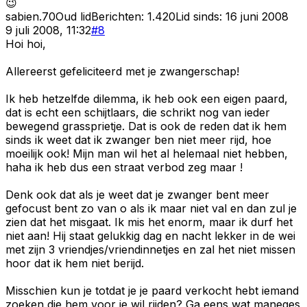
😉
sabien.70
Oud lid
Berichten:
1.420
Lid sinds:
16 juni 2008
9 juli 2008, 11:32
#
8
Hoi hoi,
Allereerst gefeliciteerd met je zwangerschap!
Ik heb hetzelfde dilemma, ik heb ook een eigen paard,
dat is echt een schijtlaars, die schrikt nog van ieder
bewegend grassprietje. Dat is ook de reden dat ik hem
sinds ik weet dat ik zwanger ben niet meer rijd, hoe
moeilijk ook! Mijn man wil het al helemaal niet hebben,
haha ik heb dus een straat verbod zeg maar !
Denk ook dat als je weet dat je zwanger bent meer
gefocust bent zo van o als ik maar niet val en dan zul je
zien dat het misgaat. Ik mis het enorm, maar ik durf het
niet aan! Hij staat gelukkig dag en nacht lekker in de wei
met zijn 3 vriendjes/vriendinnetjes en zal het niet missen
hoor dat ik hem niet berijd.
Misschien kun je totdat je je paard verkocht hebt iemand
zoeken die hem voor je wil rijden? Ga eens wat maneges