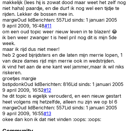
makkelijk (lees hij is zowat dood maar weet het zelf nog
niet haha) paardje, en die durf ik nog wel een tijdje te
rijden. Lekker de bossen mee in.
margie
Oud lid
Berichten:
557
Lid sinds:
1 januari 2005
9 april 2009, 16:48
#
11
om een oud topic weer nieuw leven in te blazen! 😂
ik ben weer zwanger t is heel pril nog dit is mijn 5de
week.
maar ik rijd dus niet meer!
heb 2 goed bijrijdsters en die laten mijn merrie lopen, 1
van deze dames rijd mijn merrie ook in wedstrijden.
ik vind het aan de ene kant wel jammer,maar ik wil niks
riskeren.
groetjes margie
bstipdonk
Oud lid
Berichten:
816
Lid sinds:
1 januari 2005
9 april 2009, 16:52
#
12
he dit topic is eigelijk verouderd, en een nieuw gestart
heet volgens mij hetzelfde, alleen nu zijn we op bl 6
margie
Oud lid
Berichten:
557
Lid sinds:
1 januari 2005
9 april 2009, 16:55
#
13
okee dan kon ik dat niet vinden :oops: :oops:
Community