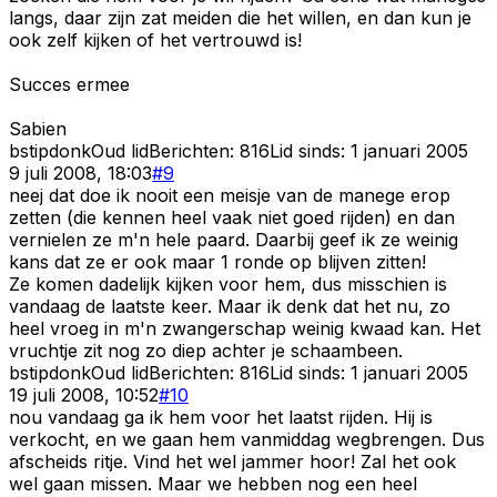
langs, daar zijn zat meiden die het willen, en dan kun je
ook zelf kijken of het vertrouwd is!
Succes ermee
Sabien
bstipdonk
Oud lid
Berichten:
816
Lid sinds:
1 januari 2005
9 juli 2008, 18:03
#
9
neej dat doe ik nooit een meisje van de manege erop
zetten (die kennen heel vaak niet goed rijden) en dan
vernielen ze m'n hele paard. Daarbij geef ik ze weinig
kans dat ze er ook maar 1 ronde op blijven zitten!
Ze komen dadelijk kijken voor hem, dus misschien is
vandaag de laatste keer. Maar ik denk dat het nu, zo
heel vroeg in m'n zwangerschap weinig kwaad kan. Het
vruchtje zit nog zo diep achter je schaambeen.
bstipdonk
Oud lid
Berichten:
816
Lid sinds:
1 januari 2005
19 juli 2008, 10:52
#
10
nou vandaag ga ik hem voor het laatst rijden. Hij is
verkocht, en we gaan hem vanmiddag wegbrengen. Dus
afscheids ritje. Vind het wel jammer hoor! Zal het ook
wel gaan missen. Maar we hebben nog een heel