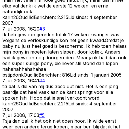
elke val denk ik wel de eerste 12 weken, en erna
natuurlijk ook.
karin26
Oud lid
Berichten:
2.215
Lid sinds:
4 september
2007
7 juli 2008, 16:20
#
3
Ik heb gewoon gereden tot ik 17 weken zwanger was.
Volgens de verloskundige kon het geen kwaad.Omdat je
baby nu juist heel goed is beschermd. Ik heb toen helaas
mijn pony in moeten laten slapen, door koliek. Anders
had ik gewoon nog doorgereden. Maar ja ik had dan ook
een super sullige pony, die liever stil stond dan lopen
hahahahhahahahaa
bstipdonk
Oud lid
Berichten:
816
Lid sinds:
1 januari 2005
7 juli 2008, 16:41
#
4
tja dat is die van mij dus absoluut niet. Het is een jong
paardje dat heel vaak aan de kant springt voor alle
spoken hihi. Hoop dat ie snel verkocht word
karin26
Oud lid
Berichten:
2.215
Lid sinds:
4 september
2007
7 juli 2008, 17:03
#
5
Tsja dan zal ik het ook niet doen hoor. Ik wilde eerst
weer een andere terug kopen, maar ben blij dat ik het