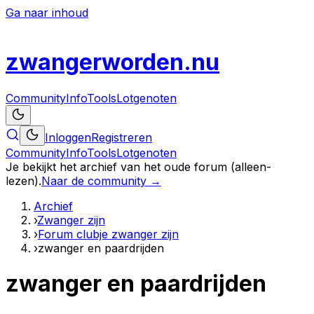
Ga naar inhoud
zwanger
worden
.nu
Community
Info
Tools
Lotgenoten
Inloggen
Registreren
Community
Info
Tools
Lotgenoten
Je bekijkt het archief van het oude forum (alleen-
lezen).
Naar de community →
Archief
›
Zwanger zijn
›
Forum clubje zwanger zijn
›
zwanger en paardrijden
zwanger en paardrijden