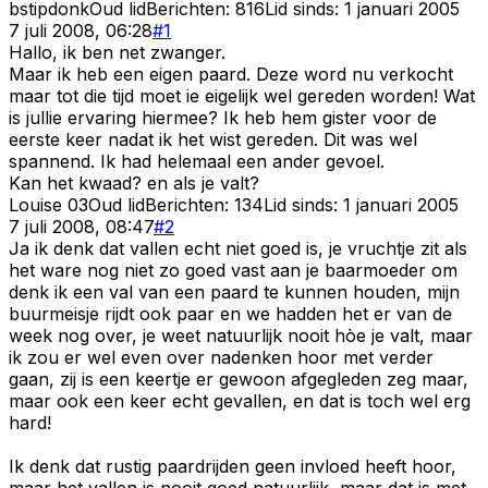
bstipdonk
Oud lid
Berichten:
816
Lid sinds:
1 januari 2005
7 juli 2008, 06:28
#
1
Hallo, ik ben net zwanger.
Maar ik heb een eigen paard. Deze word nu verkocht
maar tot die tijd moet ie eigelijk wel gereden worden! Wat
is jullie ervaring hiermee? Ik heb hem gister voor de
eerste keer nadat ik het wist gereden. Dit was wel
spannend. Ik had helemaal een ander gevoel.
Kan het kwaad? en als je valt?
Louise 03
Oud lid
Berichten:
134
Lid sinds:
1 januari 2005
7 juli 2008, 08:47
#
2
Ja ik denk dat vallen echt niet goed is, je vruchtje zit als
het ware nog niet zo goed vast aan je baarmoeder om
denk ik een val van een paard te kunnen houden, mijn
buurmeisje rijdt ook paar en we hadden het er van de
week nog over, je weet natuurlijk nooit hòe je valt, maar
ik zou er wel even over nadenken hoor met verder
gaan, zij is een keertje er gewoon afgegleden zeg maar,
maar ook een keer echt gevallen, en dat is toch wel erg
hard!
Ik denk dat rustig paardrijden geen invloed heeft hoor,
maar het vallen is nooit goed natuurlijk, maar dat is met