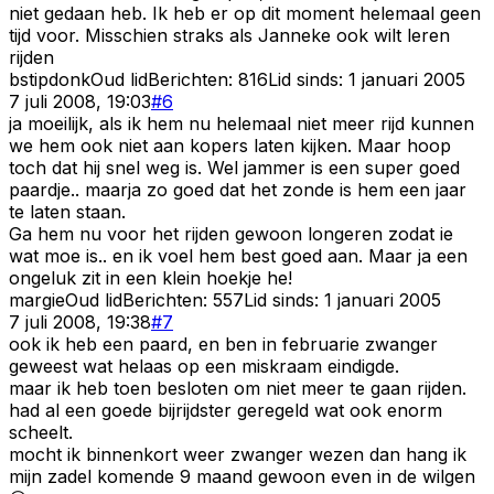
niet gedaan heb. Ik heb er op dit moment helemaal geen
tijd voor. Misschien straks als Janneke ook wilt leren
rijden
bstipdonk
Oud lid
Berichten:
816
Lid sinds:
1 januari 2005
7 juli 2008, 19:03
#
6
ja moeilijk, als ik hem nu helemaal niet meer rijd kunnen
we hem ook niet aan kopers laten kijken. Maar hoop
toch dat hij snel weg is. Wel jammer is een super goed
paardje.. maarja zo goed dat het zonde is hem een jaar
te laten staan.
Ga hem nu voor het rijden gewoon longeren zodat ie
wat moe is.. en ik voel hem best goed aan. Maar ja een
ongeluk zit in een klein hoekje he!
margie
Oud lid
Berichten:
557
Lid sinds:
1 januari 2005
7 juli 2008, 19:38
#
7
ook ik heb een paard, en ben in februarie zwanger
geweest wat helaas op een miskraam eindigde.
maar ik heb toen besloten om niet meer te gaan rijden.
had al een goede bijrijdster geregeld wat ook enorm
scheelt.
mocht ik binnenkort weer zwanger wezen dan hang ik
mijn zadel komende 9 maand gewoon even in de wilgen