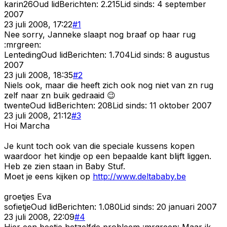
karin26
Oud lid
Berichten:
2.215
Lid sinds:
4 september
2007
23 juli 2008, 17:22
#
1
Nee sorry, Janneke slaapt nog braaf op haar rug
:mrgreen:
Lenteding
Oud lid
Berichten:
1.704
Lid sinds:
8 augustus
2007
23 juli 2008, 18:35
#
2
Niels ook, maar die heeft zich ook nog niet van zn rug
zelf naar zn buik gedraaid 😉
twente
Oud lid
Berichten:
208
Lid sinds:
11 oktober 2007
23 juli 2008, 21:12
#
3
Hoi Marcha
Je kunt toch ook van die speciale kussens kopen
waardoor het kindje op een bepaalde kant blijft liggen.
Heb ze zien staan in Baby Stuf.
Moet je eens kijken op
http://www.deltababy.be
groetjes Eva
sofietje
Oud lid
Berichten:
1.080
Lid sinds:
20 januari 2007
23 juli 2008, 22:09
#
4
Hier een beetje hetzelfde probleem :mrgreen: Maar ik