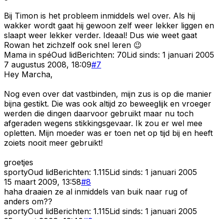
Bij Timon is het probleem inmiddels wel over. Als hij
wakker wordt gaat hij gewoon zelf weer lekker liggen en
slaapt weer lekker verder. Ideaal! Dus wie weet gaat
Rowan het zichzelf ook snel leren 😉
Mama in spé
Oud lid
Berichten:
70
Lid sinds:
1 januari 2005
7 augustus 2008, 18:09
#
7
Hey Marcha,
Nog even over dat vastbinden, mijn zus is op die manier
bijna gestikt. Die was ook altijd zo beweeglijk en vroeger
werden die dingen daarvoor gebruikt maar nu toch
afgeraden wegens stikkingsgevaar. Ik zou er wel mee
opletten. Mijn moeder was er toen net op tijd bij en heeft
zoiets nooit meer gebruikt!
groetjes
sporty
Oud lid
Berichten:
1.115
Lid sinds:
1 januari 2005
15 maart 2009, 13:58
#
8
haha draaien ze al inmiddels van buik naar rug of
anders om??
sporty
Oud lid
Berichten:
1.115
Lid sinds:
1 januari 2005