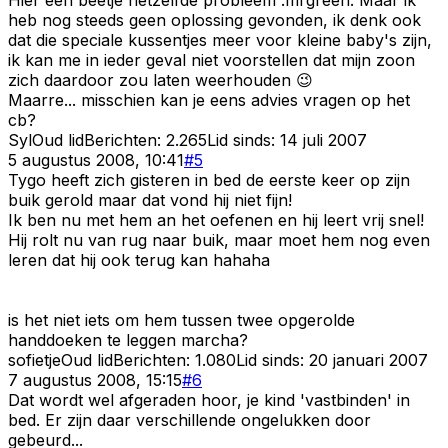
heb nog steeds geen oplossing gevonden, ik denk ook
dat die speciale kussentjes meer voor kleine baby's zijn,
ik kan me in ieder geval niet voorstellen dat mijn zoon
zich daardoor zou laten weerhouden 😉
Maarre... misschien kan je eens advies vragen op het
cb?
Syl
Oud lid
Berichten:
2.265
Lid sinds:
14 juli 2007
5 augustus 2008, 10:41
#
5
Tygo heeft zich gisteren in bed de eerste keer op zijn
buik gerold maar dat vond hij niet fijn!
Ik ben nu met hem an het oefenen en hij leert vrij snel!
Hij rolt nu van rug naar buik, maar moet hem nog even
leren dat hij ook terug kan hahaha
is het niet iets om hem tussen twee opgerolde
handdoeken te leggen marcha?
sofietje
Oud lid
Berichten:
1.080
Lid sinds:
20 januari 2007
7 augustus 2008, 15:15
#
6
Dat wordt wel afgeraden hoor, je kind 'vastbinden' in
bed. Er zijn daar verschillende ongelukken door
gebeurd...