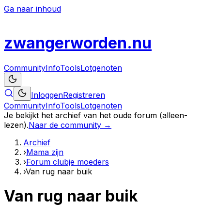
Ga naar inhoud
zwanger
worden
.nu
Community
Info
Tools
Lotgenoten
Inloggen
Registreren
Community
Info
Tools
Lotgenoten
Je bekijkt het archief van het oude forum (alleen-
lezen).
Naar de community →
Archief
›
Mama zijn
›
Forum clubje moeders
›
Van rug naar buik
Van rug naar buik