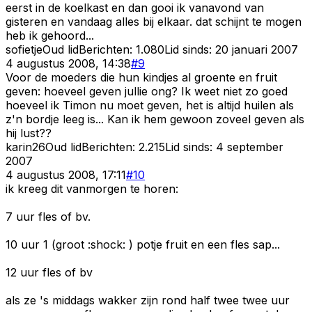
eerst in de koelkast en dan gooi ik vanavond van
gisteren en vandaag alles bij elkaar. dat schijnt te mogen
heb ik gehoord...
sofietje
Oud lid
Berichten:
1.080
Lid sinds:
20 januari 2007
4 augustus 2008, 14:38
#
9
Voor de moeders die hun kindjes al groente en fruit
geven: hoeveel geven jullie ong? Ik weet niet zo goed
hoeveel ik Timon nu moet geven, het is altijd huilen als
z'n bordje leeg is... Kan ik hem gewoon zoveel geven als
hij lust??
karin26
Oud lid
Berichten:
2.215
Lid sinds:
4 september
2007
4 augustus 2008, 17:11
#
10
ik kreeg dit vanmorgen te horen:
7 uur fles of bv.
10 uur 1 (groot :shock: ) potje fruit en een fles sap...
12 uur fles of bv
als ze 's middags wakker zijn rond half twee twee uur