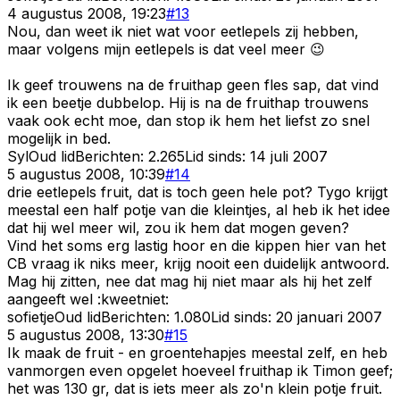
4 augustus 2008, 19:23
#
13
Nou, dan weet ik niet wat voor eetlepels zij hebben,
maar volgens mijn eetlepels is dat veel meer 😉
Ik geef trouwens na de fruithap geen fles sap, dat vind
ik een beetje dubbelop. Hij is na de fruithap trouwens
vaak ook echt moe, dan stop ik hem het liefst zo snel
mogelijk in bed.
Syl
Oud lid
Berichten:
2.265
Lid sinds:
14 juli 2007
5 augustus 2008, 10:39
#
14
drie eetlepels fruit, dat is toch geen hele pot? Tygo krijgt
meestal een half potje van die kleintjes, al heb ik het idee
dat hij wel meer wil, zou ik hem dat mogen geven?
Vind het soms erg lastig hoor en die kippen hier van het
CB vraag ik niks meer, krijg nooit een duidelijk antwoord.
Mag hij zitten, nee dat mag hij niet maar als hij het zelf
aangeeft wel :kweetniet:
sofietje
Oud lid
Berichten:
1.080
Lid sinds:
20 januari 2007
5 augustus 2008, 13:30
#
15
Ik maak de fruit - en groentehapjes meestal zelf, en heb
vanmorgen even opgelet hoeveel fruithap ik Timon geef;
het was 130 gr, dat is iets meer als zo'n klein potje fruit.