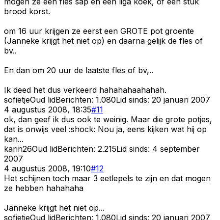
mogen ze een fles sap en een liga koek, of een stuk
brood korst.
om 16 uur krijgen ze eerst een GROTE pot groente
(Janneke krijgt het niet op) en daarna gelijk de fles of
bv..
En dan om 20 uur de laatste fles of bv,..
Ik deed het dus verkeerd hahahahaahahah.
sofietje
Oud lid
Berichten:
1.080
Lid sinds:
20 januari 2007
4 augustus 2008, 18:35
#
11
ok, dan geef ik dus ook te weinig. Maar die grote potjes,
dat is onwijs veel :shock: Nou ja, eens kijken wat hij op
kan...
karin26
Oud lid
Berichten:
2.215
Lid sinds:
4 september
2007
4 augustus 2008, 19:10
#
12
Het schijnen toch maar 3 eetlepels te zijn en dat mogen
ze hebben hahahaha
Janneke krijgt het niet op...
sofietje
Oud lid
Berichten:
1.080
Lid sinds:
20 januari 2007