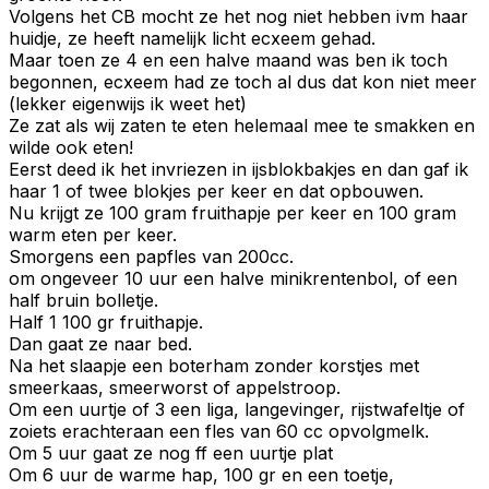
Volgens het CB mocht ze het nog niet hebben ivm haar
huidje, ze heeft namelijk licht ecxeem gehad.
Maar toen ze 4 en een halve maand was ben ik toch
begonnen, ecxeem had ze toch al dus dat kon niet meer
(lekker eigenwijs ik weet het)
Ze zat als wij zaten te eten helemaal mee te smakken en
wilde ook eten!
Eerst deed ik het invriezen in ijsblokbakjes en dan gaf ik
haar 1 of twee blokjes per keer en dat opbouwen.
Nu krijgt ze 100 gram fruithapje per keer en 100 gram
warm eten per keer.
Smorgens een papfles van 200cc.
om ongeveer 10 uur een halve minikrentenbol, of een
half bruin bolletje.
Half 1 100 gr fruithapje.
Dan gaat ze naar bed.
Na het slaapje een boterham zonder korstjes met
smeerkaas, smeerworst of appelstroop.
Om een uurtje of 3 een liga, langevinger, rijstwafeltje of
zoiets erachteraan een fles van 60 cc opvolgmelk.
Om 5 uur gaat ze nog ff een uurtje plat
Om 6 uur de warme hap, 100 gr en een toetje,