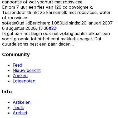
danoontje of wat yoghurt met roosvicee.
En om 7 uur een fles van 120 cc opvolgmelk.
Tussendoor drinkt ze karnemelk met roosvicee, water
of roosvicee.
sofietje
Oud lid
Berichten:
1.080
Lid sinds:
20 januari 2007
8 augustus 2008, 13:38
#
22
Ik gaf aan het begin ook net zolang achter elkaar één
soort groente tot hij het echt makkelijk wegat. Dat
duurde soms best een paar dagen...
Community
Feed
Nieuw bericht
Zoeken
Lotgenoten
Info
Artikelen
Tools
Archief