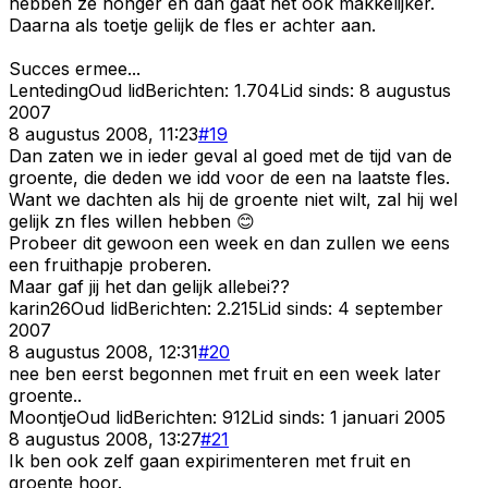
hebben ze honger en dan gaat het ook makkelijker.
Daarna als toetje gelijk de fles er achter aan.
Succes ermee...
Lenteding
Oud lid
Berichten:
1.704
Lid sinds:
8 augustus
2007
8 augustus 2008, 11:23
#
19
Dan zaten we in ieder geval al goed met de tijd van de
groente, die deden we idd voor de een na laatste fles.
Want we dachten als hij de groente niet wilt, zal hij wel
gelijk zn fles willen hebben 😊
Probeer dit gewoon een week en dan zullen we eens
een fruithapje proberen.
Maar gaf jij het dan gelijk allebei??
karin26
Oud lid
Berichten:
2.215
Lid sinds:
4 september
2007
8 augustus 2008, 12:31
#
20
nee ben eerst begonnen met fruit en een week later
groente..
Moontje
Oud lid
Berichten:
912
Lid sinds:
1 januari 2005
8 augustus 2008, 13:27
#
21
Ik ben ook zelf gaan expirimenteren met fruit en
groente hoor.