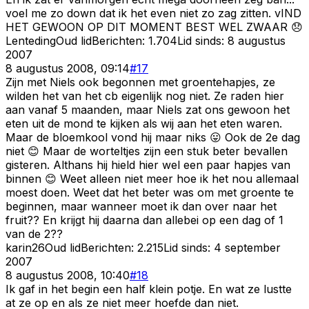
voel me zo down dat ik het even niet zo zag zitten. vIND
HET GEWOON OP DIT MOMENT BEST WEL ZWAAR 😞
Lenteding
Oud lid
Berichten:
1.704
Lid sinds:
8 augustus
2007
8 augustus 2008, 09:14
#
17
Zijn met Niels ook begonnen met groentehapjes, ze
wilden het van het cb eigenlijk nog niet. Ze raden hier
aan vanaf 5 maanden, maar Niels zat ons gewoon het
eten uit de mond te kijken als wij aan het eten waren.
Maar de bloemkool vond hij maar niks 😛 Ook de 2e dag
niet 😊 Maar de worteltjes zijn een stuk beter bevallen
gisteren. Althans hij hield hier wel een paar hapjes van
binnen 😊 Weet alleen niet meer hoe ik het nou allemaal
moest doen. Weet dat het beter was om met groente te
beginnen, maar wanneer moet ik dan over naar het
fruit?? En krijgt hij daarna dan allebei op een dag of 1
van de 2??
karin26
Oud lid
Berichten:
2.215
Lid sinds:
4 september
2007
8 augustus 2008, 10:40
#
18
Ik gaf in het begin een half klein potje. En wat ze lustte
at ze op en als ze niet meer hoefde dan niet.