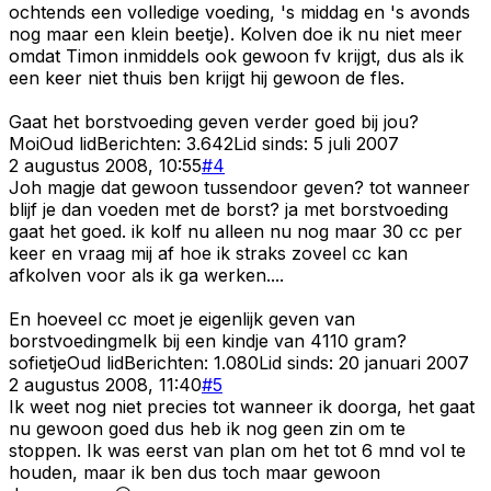
ochtends een volledige voeding, 's middag en 's avonds
nog maar een klein beetje). Kolven doe ik nu niet meer
omdat Timon inmiddels ook gewoon fv krijgt, dus als ik
een keer niet thuis ben krijgt hij gewoon de fles.
Gaat het borstvoeding geven verder goed bij jou?
Moi
Oud lid
Berichten:
3.642
Lid sinds:
5 juli 2007
2 augustus 2008, 10:55
#
4
Joh magje dat gewoon tussendoor geven? tot wanneer
blijf je dan voeden met de borst? ja met borstvoeding
gaat het goed. ik kolf nu alleen nu nog maar 30 cc per
keer en vraag mij af hoe ik straks zoveel cc kan
afkolven voor als ik ga werken....
En hoeveel cc moet je eigenlijk geven van
borstvoedingmelk bij een kindje van 4110 gram?
sofietje
Oud lid
Berichten:
1.080
Lid sinds:
20 januari 2007
2 augustus 2008, 11:40
#
5
Ik weet nog niet precies tot wanneer ik doorga, het gaat
nu gewoon goed dus heb ik nog geen zin om te
stoppen. Ik was eerst van plan om het tot 6 mnd vol te
houden, maar ik ben dus toch maar gewoon