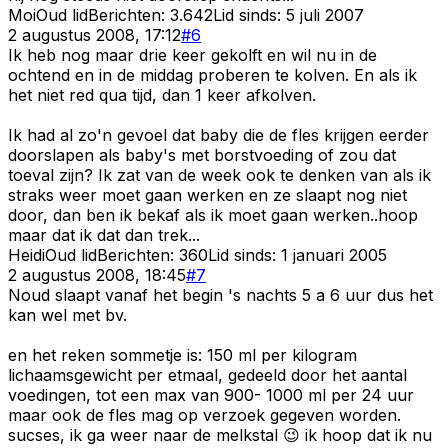
Moi
Oud lid
Berichten:
3.642
Lid sinds:
5 juli 2007
2 augustus 2008, 17:12
#
6
Ik heb nog maar drie keer gekolft en wil nu in de
ochtend en in de middag proberen te kolven. En als ik
het niet red qua tijd, dan 1 keer afkolven.
Ik had al zo'n gevoel dat baby die de fles krijgen eerder
doorslapen als baby's met borstvoeding of zou dat
toeval zijn? Ik zat van de week ook te denken van als ik
straks weer moet gaan werken en ze slaapt nog niet
door, dan ben ik bekaf als ik moet gaan werken..hoop
maar dat ik dat dan trek...
Heidi
Oud lid
Berichten:
360
Lid sinds:
1 januari 2005
2 augustus 2008, 18:45
#
7
Noud slaapt vanaf het begin 's nachts 5 a 6 uur dus het
kan wel met bv.
en het reken sommetje is: 150 ml per kilogram
lichaamsgewicht per etmaal, gedeeld door het aantal
voedingen, tot een max van 900- 1000 ml per 24 uur
maar ook de fles mag op verzoek gegeven worden.
sucses, ik ga weer naar de melkstal 😉 ik hoop dat ik nu