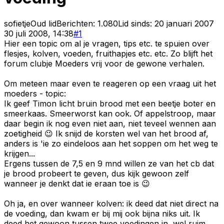
sofietje
Oud lid
Berichten:
1.080
Lid sinds:
20 januari 2007
30 juli 2008, 14:38
#
1
Hier een topic om al je vragen, tips etc. te spuien over
flesjes, kolven, voeden, fruithapjes etc. etc. Zo blijft het
forum clubje Moeders vrij voor de gewone verhalen.
Om meteen maar even te reageren op een vraag uit het
moeders - topic:
Ik geef Timon licht bruin brood met een beetje boter en
smeerkaas. Smeerworst kan ook. Of appelstroop, maar
daar begin ik nog even niet aan, niet teveel wennen aan
zoetigheid 😉 Ik snijd de korsten wel van het brood af,
anders is 'ie zo eindeloos aan het soppen om het weg te
krijgen...
Ergens tussen de 7,5 en 9 mnd willen ze van het cb dat
je brood probeert te geven, dus kijk gewoon zelf
wanneer je denkt dat ie eraan toe is 😉
Oh ja, en over wanneer kolven: ik deed dat niet direct na
de voeding, dan kwam er bij mij ook bijna niks uit. Ik
deed het gewoon tussen twee voedingen in, wel ruim