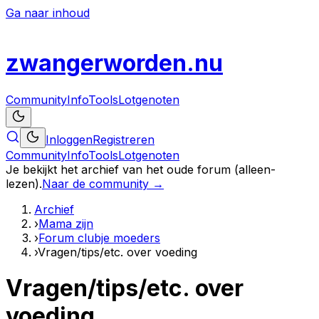
Ga naar inhoud
zwanger
worden
.nu
Community
Info
Tools
Lotgenoten
Inloggen
Registreren
Community
Info
Tools
Lotgenoten
Je bekijkt het archief van het oude forum (alleen-
lezen).
Naar de community →
Archief
›
Mama zijn
›
Forum clubje moeders
›
Vragen/tips/etc. over voeding
Vragen/tips/etc. over
voeding