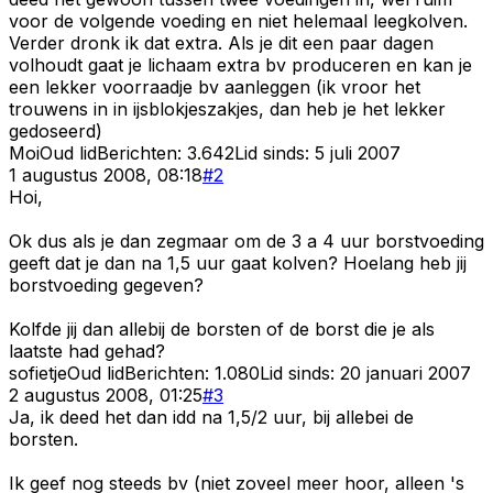
voor de volgende voeding en niet helemaal leegkolven.
Verder dronk ik dat extra. Als je dit een paar dagen
volhoudt gaat je lichaam extra bv produceren en kan je
een lekker voorraadje bv aanleggen (ik vroor het
trouwens in in ijsblokjeszakjes, dan heb je het lekker
gedoseerd)
Moi
Oud lid
Berichten:
3.642
Lid sinds:
5 juli 2007
1 augustus 2008, 08:18
#
2
Hoi,
Ok dus als je dan zegmaar om de 3 a 4 uur borstvoeding
geeft dat je dan na 1,5 uur gaat kolven? Hoelang heb jij
borstvoeding gegeven?
Kolfde jij dan allebij de borsten of de borst die je als
laatste had gehad?
sofietje
Oud lid
Berichten:
1.080
Lid sinds:
20 januari 2007
2 augustus 2008, 01:25
#
3
Ja, ik deed het dan idd na 1,5/2 uur, bij allebei de
borsten.
Ik geef nog steeds bv (niet zoveel meer hoor, alleen 's