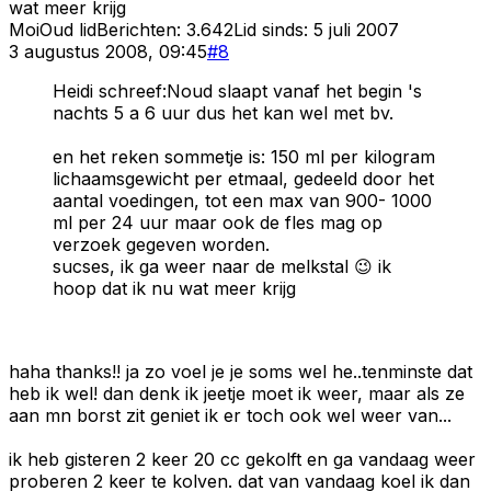
wat meer krijg
Moi
Oud lid
Berichten:
3.642
Lid sinds:
5 juli 2007
3 augustus 2008, 09:45
#
8
Heidi schreef:Noud slaapt vanaf het begin 's
nachts 5 a 6 uur dus het kan wel met bv.
en het reken sommetje is: 150 ml per kilogram
lichaamsgewicht per etmaal, gedeeld door het
aantal voedingen, tot een max van 900- 1000
ml per 24 uur maar ook de fles mag op
verzoek gegeven worden.
sucses, ik ga weer naar de melkstal 😉 ik
hoop dat ik nu wat meer krijg
haha thanks!! ja zo voel je je soms wel he..tenminste dat
heb ik wel! dan denk ik jeetje moet ik weer, maar als ze
aan mn borst zit geniet ik er toch ook wel weer van...
ik heb gisteren 2 keer 20 cc gekolft en ga vandaag weer
proberen 2 keer te kolven. dat van vandaag koel ik dan