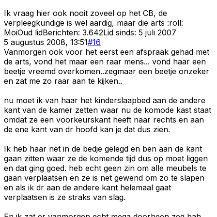
Ik vraag hier ook nooit zoveel op het CB, de
verpleegkundige is wel aardig, maar die arts :roll:
Moi
Oud lid
Berichten:
3.642
Lid sinds:
5 juli 2007
5 augustus 2008, 13:51
#
16
Vanmorgen ook voor het eerst een afspraak gehad met
de arts, vond het maar een raar mens... vond haar een
beetje vreemd overkomen..zegmaar een beetje onzeker
en zat me zo raar aan te kijken..
nu moet ik van haar het kinderslaapbed aan de andere
kant van de kamer zetten waar nu de komode kast staat
omdat ze een voorkeurskant heeft naar rechts en aan
de ene kant van dr hoofd kan je dat dus zien.
Ik heb haar net in de bedje gelegd en ben aan de kant
gaan zitten waar ze de komende tijd dus op moet liggen
en dat ging goed. heb echt geen zin om alle meubels te
gaan verplaatsen en ze is net gewend om zo te slapen
en als ik dr aan de andere kant helemaal gaat
verplaatsen is ze straks van slag.
En ik zat er vanmorgen echt mega doorheen zeg bah...