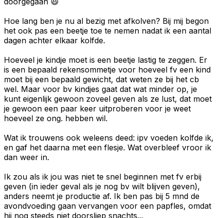
doorgegaan 😃
Hoe lang ben je nu al bezig met afkolven? Bij mij begon
het ook pas een beetje toe te nemen nadat ik een aantal
dagen achter elkaar kolfde.
Hoeveel je kindje moet is een beetje lastig te zeggen. Er
is een bepaald rekensommetje voor hoeveel fv een kind
moet bij een bepaald gewicht, dat weten ze bij het cb
wel. Maar voor bv kindjes gaat dat wat minder op, je
kunt eigenlijk gewoon zoveel geven als ze lust, dat moet
je gewoon een paar keer uitproberen voor je weet
hoeveel ze ong. hebben wil.
Wat ik trouwens ook weleens deed: ipv voeden kolfde ik,
en gaf het daarna met een flesje. Wat overbleef vroor ik
dan weer in.
Ik zou als ik jou was niet te snel beginnen met fv erbij
geven (in ieder geval als je nog bv wilt blijven geven),
anders neemt je productie af. Ik ben pas bij 5 mnd de
avondvoeding gaan vervangen voor een papfles, omdat
hij nog steeds niet doorsliep snachts...