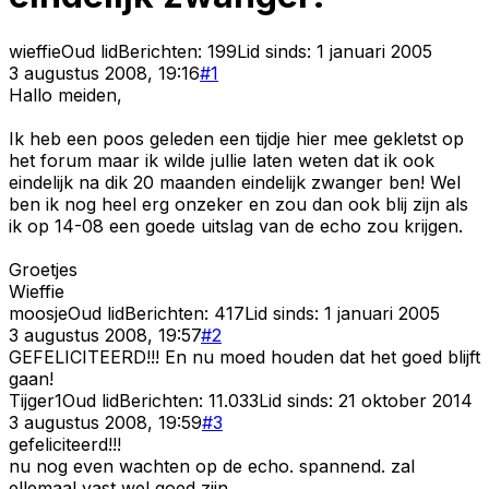
wieffie
Oud lid
Berichten:
199
Lid sinds:
1 januari 2005
3 augustus 2008, 19:16
#
1
Hallo meiden,
Ik heb een poos geleden een tijdje hier mee gekletst op
het forum maar ik wilde jullie laten weten dat ik ook
eindelijk na dik 20 maanden eindelijk zwanger ben! Wel
ben ik nog heel erg onzeker en zou dan ook blij zijn als
ik op 14-08 een goede uitslag van de echo zou krijgen.
Groetjes
Wieffie
moosje
Oud lid
Berichten:
417
Lid sinds:
1 januari 2005
3 augustus 2008, 19:57
#
2
GEFELICITEERD!!! En nu moed houden dat het goed blijft
gaan!
Tijger1
Oud lid
Berichten:
11.033
Lid sinds:
21 oktober 2014
3 augustus 2008, 19:59
#
3
gefeliciteerd!!!
nu nog even wachten op de echo. spannend. zal
ellemaal vast wel goed zijn