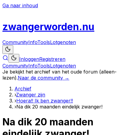
Ga naar inhoud
zwanger
worden
.nu
Community
Info
Tools
Lotgenoten
Inloggen
Registreren
Community
Info
Tools
Lotgenoten
Je bekijkt het archief van het oude forum (alleen-
lezen).
Naar de community →
Archief
›
Zwanger zijn
›
Hoera!! Ik ben zwanger!!
›
Na dik 20 maanden eindelijk zwanger!
Na dik 20 maanden
eindelijk zwanger!