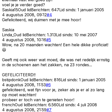
voel je je verder goed?
Saskia15
Oud lid
Berichten:
647
Lid sinds:
1 januari 2005
4 augustus 2008, 09:12
#
4
Gefeliciteerd, wij duimen met je mee hoor!
Saskia
Linda_
Oud lid
Berichten:
1.313
Lid sinds:
10 mei 2007
4 augustus 2008, 10:16
#
5
Wow, na 20 maanden wachten! Een hele dikke proficiat!
😃
Geeft mij ook weer wat moed, die was net redelijk ernstig
in de schoenen aan het zakken, na 23 rondes...
GEFELICITEERD!!
bstipdonk
Oud lid
Berichten:
816
Lid sinds:
1 januari 2005
4 augustus 2008, 11:53
#
6
gefeliciteerd, wat fijn voor je, zeker als je er al zo lang
op moet wachten!
probeer er toch van te genieten hoor!
french
Oud lid
Berichten:
6.560
Lid sinds:
4 juli 2008
4 augustus 2008, 21:59
#
7