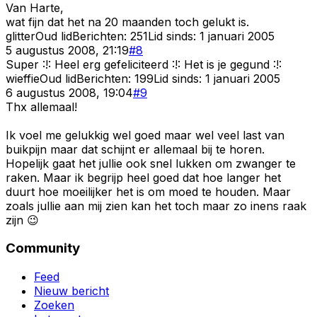
Van Harte,
wat fijn dat het na 20 maanden toch gelukt is.
glitter
Oud lid
Berichten:
251
Lid sinds:
1 januari 2005
5 augustus 2008, 21:19
#
8
Super :!: Heel erg gefeliciteerd :!: Het is je gegund :!:
wieffie
Oud lid
Berichten:
199
Lid sinds:
1 januari 2005
6 augustus 2008, 19:04
#
9
Thx allemaal!
Ik voel me gelukkig wel goed maar wel veel last van
buikpijn maar dat schijnt er allemaal bij te horen.
Hopelijk gaat het jullie ook snel lukken om zwanger te
raken. Maar ik begrijp heel goed dat hoe langer het
duurt hoe moeilijker het is om moed te houden. Maar
zoals jullie aan mij zien kan het toch maar zo inens raak
zijn 😉
Community
Feed
Nieuw bericht
Zoeken