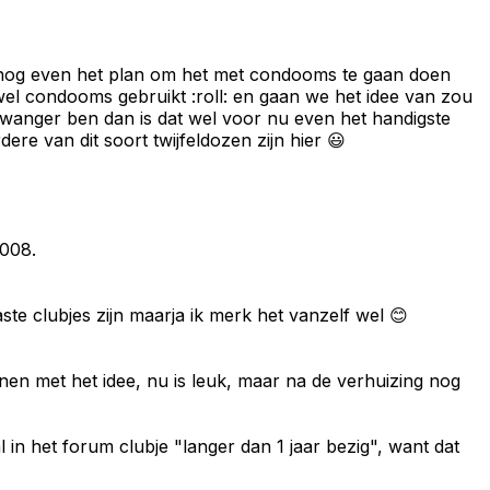
k nog even het plan om het met condooms te gaan doen
l condooms gebruikt :roll: en gaan we het idee van zou
 zwanger ben dan is dat wel voor nu even het handigste
re van dit soort twijfeldozen zijn hier 😃
2008.
aste clubjes zijn maarja ik merk het vanzelf wel 😊
nen met het idee, nu is leuk, maar na de verhuizing nog
al in het forum clubje "langer dan 1 jaar bezig", want dat