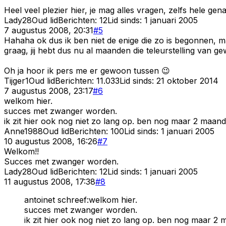
Heel veel plezier hier, je mag alles vragen, zelfs hele ge
Lady28
Oud lid
Berichten:
12
Lid sinds:
1 januari 2005
7 augustus 2008, 20:31
#
5
Hahaha ok dus ik ben niet de enige die zo is begonnen, ma
graag, jij hebt dus nu al maanden die teleurstelling van
Oh ja hoor ik pers me er gewoon tussen 😉
Tijger1
Oud lid
Berichten:
11.033
Lid sinds:
21 oktober 2014
7 augustus 2008, 23:17
#
6
welkom hier.
succes met zwanger worden.
ik zit hier ook nog niet zo lang op. ben nog maar 2 maand
Anne1988
Oud lid
Berichten:
100
Lid sinds:
1 januari 2005
10 augustus 2008, 16:26
#
7
Welkom!!
Succes met zwanger worden.
Lady28
Oud lid
Berichten:
12
Lid sinds:
1 januari 2005
11 augustus 2008, 17:38
#
8
antoinet schreef:welkom hier.
succes met zwanger worden.
ik zit hier ook nog niet zo lang op. ben nog maar 2 