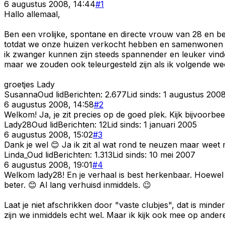
6 augustus 2008, 14:44
#
1
Hallo allemaal,
Ben een vrolijke, spontane en directe vrouw van 28 en b
totdat we onze huizen verkocht hebben en samenwonen ma
ik zwanger kunnen zijn steeds spannender en leuker vinde
maar we zouden ook teleurgesteld zijn als ik volgende wee
groetjes Lady
Susanna
Oud lid
Berichten:
2.677
Lid sinds:
1 augustus 200
6 augustus 2008, 14:58
#
2
Welkom! Ja, je zit precies op de goed plek. Kijk bijvoor
Lady28
Oud lid
Berichten:
12
Lid sinds:
1 januari 2005
6 augustus 2008, 15:02
#
3
Dank je wel 😊 Ja ik zit al wat rond te neuzen maar weet ni
Linda_
Oud lid
Berichten:
1.313
Lid sinds:
10 mei 2007
6 augustus 2008, 19:01
#
4
Welkom lady28! En je verhaal is best herkenbaar. Hoewel 
beter. 😊 Al lang verhuisd inmiddels. 😉
Laat je niet afschrikken door "vaste clubjes", dat is minder
zijn we inmiddels echt wel. Maar ik kijk ook mee op ander