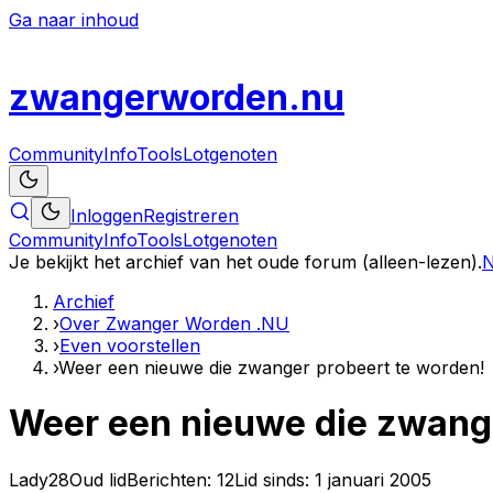
Ga naar inhoud
zwanger
worden
.nu
Community
Info
Tools
Lotgenoten
Inloggen
Registreren
Community
Info
Tools
Lotgenoten
Je bekijkt het archief van het oude forum (alleen-lezen).
N
Archief
›
Over Zwanger Worden .NU
›
Even voorstellen
›
Weer een nieuwe die zwanger probeert te worden!
Weer een nieuwe die zwange
Lady28
Oud lid
Berichten:
12
Lid sinds:
1 januari 2005