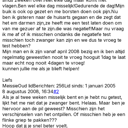
vlagen.Ben wel elke dag misselijk!Gedurende de dag!Mijn
buik is ook op gezet en me borsten doen ook pijn.Nu
ben ik gisteren naar de huisarts gegaan en die zegt dat
het em darmen zijn,ze heeft me een test laten doen om
van me gezuer af te zijn.die was negatief!Maar nu vraag
ik me af of ik misschien ondanks die negatiefe test
misschien toch zwanger kan zijn en we dus te vroeg te
test hebben?
Mijn man en ik zijn vanaf april 2008 bezig en ik ben altijd
regelmatig geweest!en nooit te vroeg hooguit 1dag te laat
maar echt nog nooit 4dagen te vroeg!
kunnen jullie me als je blieft helpen!
Liefs
Meissie
Oud lid
Berichten:
256
Lid sinds:
1 januari 2005
8 augustus 2008, 16:34
#
2
Als je al twee weken misselijk bent en je hebt nu getest,
lijkt het me niet dat je zwanger bent. Helaas. Maar ben je
hiervoor aan de pil geweest? Misschien zijn het
verschijnselen van het ontpillen. Of misschien heb je een
flinke griep te pakken???
Hoop dat jij je snel beter voelt.