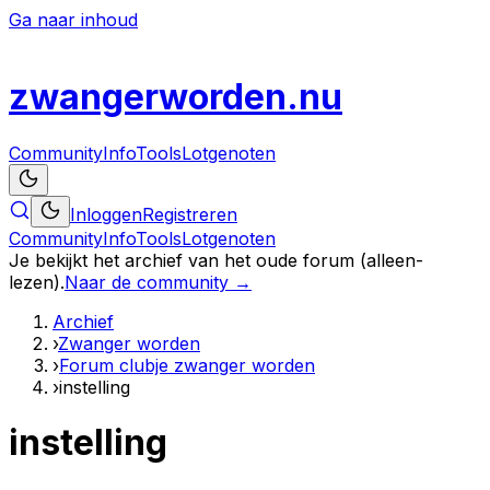
Ga naar inhoud
zwanger
worden
.nu
Community
Info
Tools
Lotgenoten
Inloggen
Registreren
Community
Info
Tools
Lotgenoten
Je bekijkt het archief van het oude forum (alleen-
lezen).
Naar de community →
Archief
›
Zwanger worden
›
Forum clubje zwanger worden
›
instelling
instelling