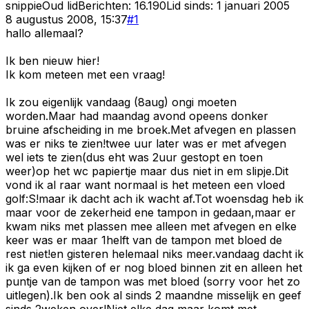
snippie
Oud lid
Berichten:
16.190
Lid sinds:
1 januari 2005
8 augustus 2008, 15:37
#
1
hallo allemaal?
Ik ben nieuw hier!
Ik kom meteen met een vraag!
Ik zou eigenlijk vandaag (8aug) ongi moeten
worden.Maar had maandag avond opeens donker
bruine afscheiding in me broek.Met afvegen en plassen
was er niks te zien!twee uur later was er met afvegen
wel iets te zien(dus eht was 2uur gestopt en toen
weer)op het wc papiertje maar dus niet in em slipje.Dit
vond ik al raar want normaal is het meteen een vloed
golf:S!maar ik dacht ach ik wacht af.Tot woensdag heb ik
maar voor de zekerheid ene tampon in gedaan,maar er
kwam niks met plassen mee alleen met afvegen en elke
keer was er maar 1helft van de tampon met bloed de
rest niet!en gisteren helemaal niks meer.vandaag dacht ik
ik ga even kijken of er nog bloed binnen zit en alleen het
puntje van de tampon was met bloed (sorry voor het zo
uitlegen).Ik ben ook al sinds 2 maandne misselijk en geef
sinds 2weken over!Niet elke dag maar komt met