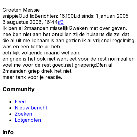
Groeten Meissie
snippie
Oud lid
Berichten:
16.190
Lid sinds:
1 januari 2005
8 augustus 2008, 16:44
#
3
Ik ben al 2maanden misselijk!2weken met over geven.
nee ben niet aan het ontpillen zij de huisarts die zei dat
die al uit me lichaam is aan gezien ik al vrij snel regelmitig
was en een lichte pil heb..
ach kijk volgende maand wel aan.
en griep is het ook niet!want eet voor de rest normaal en
voel me voor de rest goed.niet grieperig:D!en al
2maanden griep dnek het niet.
maar tanx voor je reactie.
Community
Feed
Nieuw bericht
Zoeken
Lotgenoten
Info