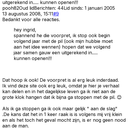
uitgerekend in..... kunnen openen!!!
pooh82
Oud lid
Berichten:
44
Lid sinds:
1 januari 2005
13 augustus 2008, 15:11
#
9
Bedankt voor alle reacties.
hey ingrid,
spannend he die voorpret, ik stop ook begin
volgend jaar met de pil (ook mijn hubbie moet
aan het idee wennen) hopen dat we volgend
jaar samen gauw een uitgerekend in.....
kunnen openen!!!
Dat hoop ik ook! De voorpret is al erg leuk inderdaad.
Ik vind deze site ook erg leuk, omdat je hier je verhaal
kan delen en in het dagelijkse leven ga ik niet aan de
grote klok hangen dat ik bijna ga stoppen met de pil. 😊
Als ik ga stoppen ga ik ook maar gelijk " aan de slag"
.De kans dat het in 1 keer raak is is volgens mij vrij klein
en als het toch het geval mocht zijn, is er nog geen nood
aan de man.