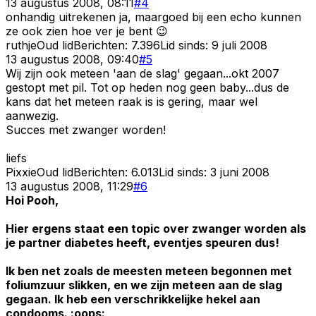
13 augustus 2008, 08:11
#
4
onhandig uitrekenen ja, maargoed bij een echo kunnen
ze ook zien hoe ver je bent 😉
ruthje
Oud lid
Berichten:
7.396
Lid sinds:
9 juli 2008
13 augustus 2008, 09:40
#
5
Wij zijn ook meteen 'aan de slag' gegaan...okt 2007
gestopt met pil. Tot op heden nog geen baby...dus de
kans dat het meteen raak is is gering, maar wel
aanwezig.
Succes met zwanger worden!
liefs
Pixxie
Oud lid
Berichten:
6.013
Lid sinds:
3 juni 2008
13 augustus 2008, 11:29
#
6
Hoi Pooh,
Hier ergens staat een topic over zwanger worden als
je partner diabetes heeft, eventjes speuren dus!
Ik ben net zoals de meesten meteen begonnen met
foliumzuur slikken, en we zijn meteen aan de slag
gegaan. Ik heb een verschrikkelijke hekel aan
condooms. :oops: