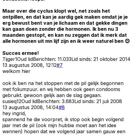
Maar over die cyclus klopt wel, net zoals het
ontpillen, en dat kan je aardig gek maken omdat je je
erg bewust bent van je lichaam en dat gekke dingen
kan gaan doen zonder die hormonen. Ik ben nu 3
maanden gestopt, en kan nu zeggen dat ik merk dat
alle hormonen uit mn lijf zijn en ik weer naturel ben 😊
Succes ermee!
Tijger1
Oud lid
Berichten:
11.033
Lid sinds:
21 oktober 2014
13 augustus 2008, 12:12
#
7
welkom hier
ook ik ben na het stoppen met de pil gelijk begonnen
met foliumzuur. en wij hebben ook geen condooms
gebruikt. gewoon gelijk aan de slag gegaan.
susieq12
Oud lid
Berichten:
3.683
Lid sinds:
21 juli 2008
13 augustus 2008, 14:04
#
8
hey ingrid,
spannend he die voorpret, ik stop ook begin volgend
jaar met de pil (ook mijn hubbie moet aan het idee
wennen) hopen dat we volgend jaar samen gauw een