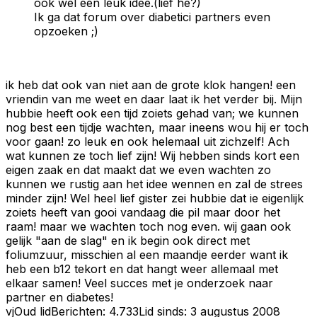
ook wel een leuk idee.(lief he?)
Ik ga dat forum over diabetici partners even
opzoeken ;)
ik heb dat ook van niet aan de grote klok hangen! een
vriendin van me weet en daar laat ik het verder bij. Mijn
hubbie heeft ook een tijd zoiets gehad van; we kunnen
nog best een tijdje wachten, maar ineens wou hij er toch
voor gaan! zo leuk en ook helemaal uit zichzelf! Ach
wat kunnen ze toch lief zijn! Wij hebben sinds kort een
eigen zaak en dat maakt dat we even wachten zo
kunnen we rustig aan het idee wennen en zal de strees
minder zijn! Wel heel lief gister zei hubbie dat ie eigenlijk
zoiets heeft van gooi vandaag die pil maar door het
raam! maar we wachten toch nog even. wij gaan ook
gelijk "aan de slag" en ik begin ook direct met
foliumzuur, misschien al een maandje eerder want ik
heb een b12 tekort en dat hangt weer allemaal met
elkaar samen! Veel succes met je onderzoek naar
partner en diabetes!
vj
Oud lid
Berichten:
4.733
Lid sinds:
3 augustus 2008