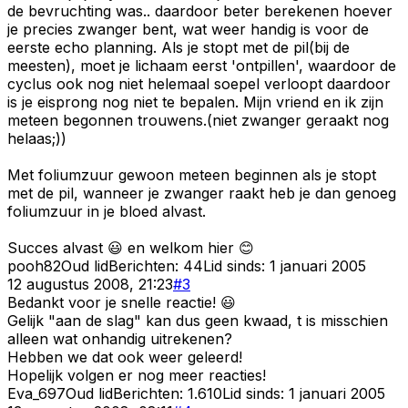
de bevruchting was.. daardoor beter berekenen hoever
je precies zwanger bent, wat weer handig is voor de
eerste echo planning. Als je stopt met de pil(bij de
meesten), moet je lichaam eerst 'ontpillen', waardoor de
cyclus ook nog niet helemaal soepel verloopt daardoor
is je eisprong nog niet te bepalen. Mijn vriend en ik zijn
meteen begonnen trouwens.(niet zwanger geraakt nog
helaas;))
Met foliumzuur gewoon meteen beginnen als je stopt
met de pil, wanneer je zwanger raakt heb je dan genoeg
foliumzuur in je bloed alvast.
Succes alvast 😃 en welkom hier 😊
pooh82
Oud lid
Berichten:
44
Lid sinds:
1 januari 2005
12 augustus 2008, 21:23
#
3
Bedankt voor je snelle reactie! 😃
Gelijk "aan de slag" kan dus geen kwaad, t is misschien
alleen wat onhandig uitrekenen?
Hebben we dat ook weer geleerd!
Hopelijk volgen er nog meer reacties!
Eva_697
Oud lid
Berichten:
1.610
Lid sinds:
1 januari 2005