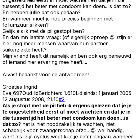
tussentijd het beter met condoom kan doen...is dat zo?
En hebben jullie dat ook gedaan?
En wanneer moet je nou precies beginnen met
foliumzuur slikken?
Gelijk als ik met de pil gestopt ben?
En dan mn laatste vraag: (of eigenlijk oproep 😉 )zijn er
hier nog meer mensen waarvan hun partner
suikerziekte heeft?
Mijn vriend heeft dit namelijk en ben ook erg benieuwd
of iemand hier ervaring mee heeft....
Alvast bedankt voor de antwoorden!
Groetjes Ingrid
Eva_697
Oud lid
Berichten:
1.610
Lid sinds:
1 januari 2005
12 augustus 2008, 21:10
#
2
Als je stopt met de pil heb ik ergens gelezen dat je je
1e ongesteldheid eerst af moet wachten en dat je in
die tussentijd het beter met condoom kan doen...is
dat zo?
het is niet noodzakelijk te wachten, niet
schadelijk voor zwangerschap ofzo.. 😉 wel handig,
want als je je cyclus weet kun je beter nagaan wanneer