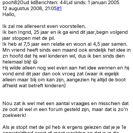
pooh82
Oud lid
Berichten:
44
Lid sinds:
1 januari 2005
12 augustus 2008, 21:05
#
1
Hallo,
Ik zal me allereerst even voorstellen.
Ik ben Ingrid, 25 jaar en ik ga eind dit jaar,begin volgend
jaar stoppen met de pil.
Ik heb al 7,5 jaar een relatie en woon al 4,5 jaar samen.
Mn vriend heeft sinds een maand ook eindelijk het idee in
zn hoofd dat hij wel kinderen wil, dus ik ben sinds dien
helemaal blij! 😃
Hij wilde alleen nog wel even aan het idee wennen en hij
vond eind dit jaar dan ook vroeg zat (waar ik eigelijk
alleen maar blij om kan zijn, aangezien hij altijd de boot
afhield wat betreft kinderen)
Nou zat ik wel met een aantal vraagjes en misschien dat
ze ooit al wel in een forum gesteld zijn, maar dat is zo'n
zoekwerk!
Als je stopt met de pil heb ik ergens gelezen dat je je 1e
ongesteldheid eerst af moet wachten en dat je in die