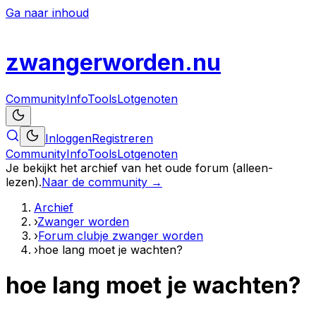
Ga naar inhoud
zwanger
worden
.nu
Community
Info
Tools
Lotgenoten
Inloggen
Registreren
Community
Info
Tools
Lotgenoten
Je bekijkt het archief van het oude forum (alleen-
lezen).
Naar de community →
Archief
›
Zwanger worden
›
Forum clubje zwanger worden
›
hoe lang moet je wachten?
hoe lang moet je wachten?