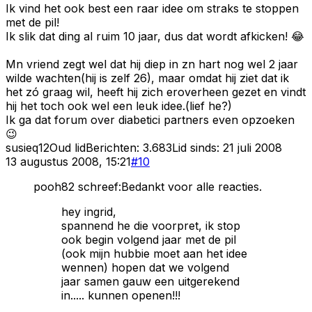
Ik vind het ook best een raar idee om straks te stoppen
met de pil!
Ik slik dat ding al ruim 10 jaar, dus dat wordt afkicken! 😂
Mn vriend zegt wel dat hij diep in zn hart nog wel 2 jaar
wilde wachten(hij is zelf 26), maar omdat hij ziet dat ik
het zó graag wil, heeft hij zich eroverheen gezet en vindt
hij het toch ook wel een leuk idee.(lief he?)
Ik ga dat forum over diabetici partners even opzoeken
😉
susieq12
Oud lid
Berichten:
3.683
Lid sinds:
21 juli 2008
13 augustus 2008, 15:21
#
10
pooh82 schreef:Bedankt voor alle reacties.
hey ingrid,
spannend he die voorpret, ik stop
ook begin volgend jaar met de pil
(ook mijn hubbie moet aan het idee
wennen) hopen dat we volgend
jaar samen gauw een uitgerekend
in..... kunnen openen!!!