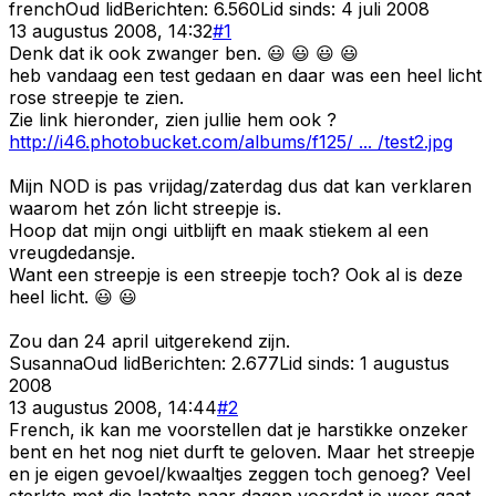
french
Oud lid
Berichten:
6.560
Lid sinds:
4 juli 2008
13 augustus 2008, 14:32
#
1
Denk dat ik ook zwanger ben. 😃 😃 😃 😃
heb vandaag een test gedaan en daar was een heel licht
rose streepje te zien.
Zie link hieronder, zien jullie hem ook ?
http://i46.photobucket.com/albums/f125/ ... /test2.jpg
Mijn NOD is pas vrijdag/zaterdag dus dat kan verklaren
waarom het zón licht streepje is.
Hoop dat mijn ongi uitblijft en maak stiekem al een
vreugdedansje.
Want een streepje is een streepje toch? Ook al is deze
heel licht. 😃 😃
Zou dan 24 april uitgerekend zijn.
Susanna
Oud lid
Berichten:
2.677
Lid sinds:
1 augustus
2008
13 augustus 2008, 14:44
#
2
French, ik kan me voorstellen dat je harstikke onzeker
bent en het nog niet durft te geloven. Maar het streepje
en je eigen gevoel/kwaaltjes zeggen toch genoeg? Veel
sterkte met die laatste paar dagen voordat je weer gaat