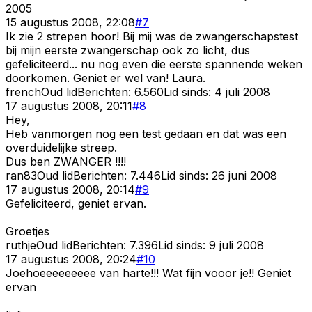
2005
15 augustus 2008, 22:08
#
7
Ik zie 2 strepen hoor! Bij mij was de zwangerschapstest
bij mijn eerste zwangerschap ook zo licht, dus
gefeliciteerd... nu nog even die eerste spannende weken
doorkomen. Geniet er wel van! Laura.
french
Oud lid
Berichten:
6.560
Lid sinds:
4 juli 2008
17 augustus 2008, 20:11
#
8
Hey,
Heb vanmorgen nog een test gedaan en dat was een
overduidelijke streep.
Dus ben ZWANGER !!!!
ran83
Oud lid
Berichten:
7.446
Lid sinds:
26 juni 2008
17 augustus 2008, 20:14
#
9
Gefeliciteerd, geniet ervan.
Groetjes
ruthje
Oud lid
Berichten:
7.396
Lid sinds:
9 juli 2008
17 augustus 2008, 20:24
#
10
Joehoeeeeeeeee van harte!!! Wat fijn vooor je!! Geniet
ervan