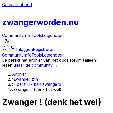
Ga naar inhoud
zwanger
worden
.nu
Community
Info
Tools
Lotgenoten
Inloggen
Registreren
Community
Info
Tools
Lotgenoten
Je bekijkt het archief van het oude forum (alleen-
lezen).
Naar de community →
Archief
›
Zwanger zijn
›
Hoera!! Ik ben zwanger!!
›
Zwanger ! (denk het wel)
Zwanger ! (denk het wel)