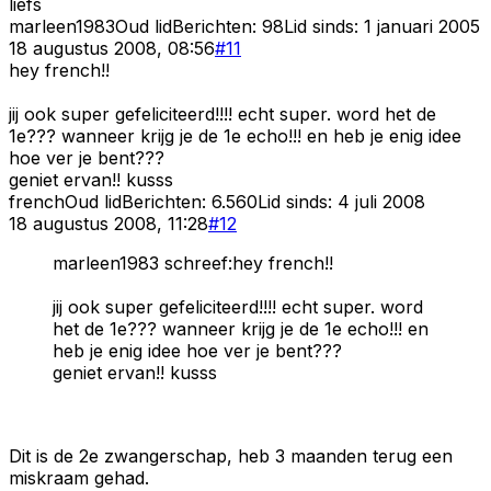
liefs
marleen1983
Oud lid
Berichten:
98
Lid sinds:
1 januari 2005
18 augustus 2008, 08:56
#
11
hey french!!
jij ook super gefeliciteerd!!!! echt super. word het de
1e??? wanneer krijg je de 1e echo!!! en heb je enig idee
hoe ver je bent???
geniet ervan!! kusss
french
Oud lid
Berichten:
6.560
Lid sinds:
4 juli 2008
18 augustus 2008, 11:28
#
12
marleen1983 schreef:hey french!!
jij ook super gefeliciteerd!!!! echt super. word
het de 1e??? wanneer krijg je de 1e echo!!! en
heb je enig idee hoe ver je bent???
geniet ervan!! kusss
Dit is de 2e zwangerschap, heb 3 maanden terug een
miskraam gehad.