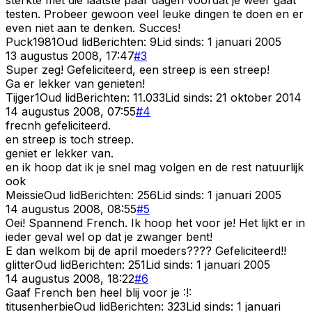
testen. Probeer gewoon veel leuke dingen te doen en er
even niet aan te denken. Succes!
Puck1981
Oud lid
Berichten:
9
Lid sinds:
1 januari 2005
13 augustus 2008, 17:47
#
3
Super zeg! Gefeliciteerd, een streep is een streep!
Ga er lekker van genieten!
Tijger1
Oud lid
Berichten:
11.033
Lid sinds:
21 oktober 2014
14 augustus 2008, 07:55
#
4
frecnh gefeliciteerd.
en streep is toch streep.
geniet er lekker van.
en ik hoop dat ik je snel mag volgen en de rest natuurlijk
ook
Meissie
Oud lid
Berichten:
256
Lid sinds:
1 januari 2005
14 augustus 2008, 08:55
#
5
Oei! Spannend French. Ik hoop het voor je! Het lijkt er in
ieder geval wel op dat je zwanger bent!
E dan welkom bij de april moeders???? Gefeliciteerd!!
glitter
Oud lid
Berichten:
251
Lid sinds:
1 januari 2005
14 augustus 2008, 18:22
#
6
Gaaf French ben heel blij voor je :!:
titusenherbie
Oud lid
Berichten:
323
Lid sinds:
1 januari