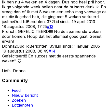
Ik ben nu 4 weken en 4 dagen. Dus nog heel pril hoor.
Ik ga volgende week bellen naar de huisarts denk ik. En
vraag dan of ik met 8 weken een echo mag vanwege de
mk die ik gehad heb, die ging met 8 weken verkeerd.
justme
Oud lid
Berichten:
372
Lid sinds:
19 april 2013
18 augustus 2008, 17:25
#
13
French, GEFELICITEERD!!!! Nu de spannende weken
door komen. Hoop dat het allemaal goed gaat. Geniet
ervan!
Donna2
Oud lid
Berichten:
851
Lid sinds:
1 januari 2005
19 augustus 2008, 08:49
#
14
Gefeliciteerd!! En succes met de eerste spannende
weken!! 😃
Liefs, Donna
Community
Feed
Nieuw bericht
Zoeken
Lotgenoten