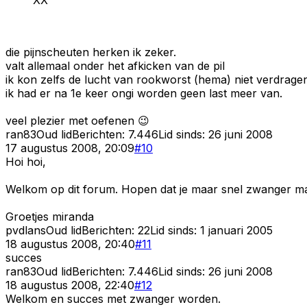
die pijnscheuten herken ik zeker.
valt allemaal onder het afkicken van de pil
ik kon zelfs de lucht van rookworst (hema) niet verdragen
ik had er na 1e keer ongi worden geen last meer van.
veel plezier met oefenen 😉
ran83
Oud lid
Berichten:
7.446
Lid sinds:
26 juni 2008
17 augustus 2008, 20:09
#
10
Hoi hoi,
Welkom op dit forum. Hopen dat je maar snel zwanger m
Groetjes miranda
pvdlans
Oud lid
Berichten:
22
Lid sinds:
1 januari 2005
18 augustus 2008, 20:40
#
11
succes
ran83
Oud lid
Berichten:
7.446
Lid sinds:
26 juni 2008
18 augustus 2008, 22:40
#
12
Welkom en succes met zwanger worden.