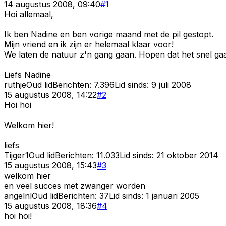
14 augustus 2008, 09:40
#
1
Hoi allemaal,
Ik ben Nadine en ben vorige maand met de pil gestopt.
Mijn vriend en ik zijn er helemaal klaar voor!
We laten de natuur z'n gang gaan. Hopen dat het snel gaa
Liefs Nadine
ruthje
Oud lid
Berichten:
7.396
Lid sinds:
9 juli 2008
15 augustus 2008, 14:22
#
2
Hoi hoi
Welkom hier!
liefs
Tijger1
Oud lid
Berichten:
11.033
Lid sinds:
21 oktober 2014
15 augustus 2008, 15:43
#
3
welkom hier
en veel succes met zwanger worden
angelnl
Oud lid
Berichten:
37
Lid sinds:
1 januari 2005
15 augustus 2008, 18:36
#
4
hoi hoi!