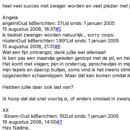
heel veel succes met zwager worden en veel plezier met 
Angela
angelnl
Oud lid
Berichten:
37
Lid sinds:
1 januari 2005
15 augustus 2008, 18:37
#
5
ik bedoel zwanger worden natuurlijk... sorry :oops:
nluiten
Oud lid
Berichten:
1.891
Lid sinds:
1 januari 2005
15 augustus 2008, 21:31
#
6
Wat een fijn ontvangst, dank jullie wel allemaal!
Ik ben pas een maandje geleden gestopt met de pil, en heb
Het komt met vlagen; pijn in onderrug, pijnscheutjes in mij
mijn tepels en daarop bultjes, soms vind ik het ineens st
opgezwollen schaamlippen. Maar dat kan komen omdat ik de
Hebben jullie daar ook last van?
Ik hoop dat dat snel voorbij is, of anders omslaat in zwa
XX
-Bloem-
Oud lid
Berichten:
162
Lid sinds:
1 januari 2005
16 augustus 2008, 14:00
#
7
Hey Nadine,