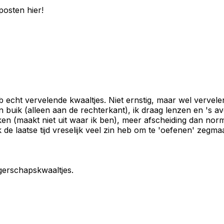
posten hier!
 echt vervelende kwaaltjes. Niet ernstig, maar wel vervele
n buik (alleen aan de rechterkant), ik draag lenzen en 's av
inken (maakt niet uit waar ik ben), meer afscheiding dan no
 laatse tijd vreselijk veel zin heb om te 'oefenen' zegma
ngerschapskwaaltjes.