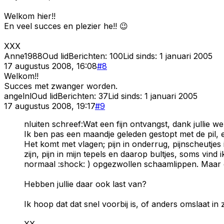
Welkom hier!!
En veel succes en plezier he!! 😉
XXX
Anne1988
Oud lid
Berichten:
100
Lid sinds:
1 januari 2005
17 augustus 2008, 16:08
#
8
Welkom!!
Succes met zwanger worden.
angelnl
Oud lid
Berichten:
37
Lid sinds:
1 januari 2005
17 augustus 2008, 19:17
#
9
nluiten schreef:Wat een fijn ontvangst, dank jullie we
Ik ben pas een maandje geleden gestopt met de pil, e
Het komt met vlagen; pijn in onderrug, pijnscheutjes
zijn, pijn in mijn tepels en daarop bultjes, soms vin
normaal :shock: ) opgezwollen schaamlippen. Maar da
Hebben jullie daar ook last van?
Ik hoop dat dat snel voorbij is, of anders omslaat i
XX