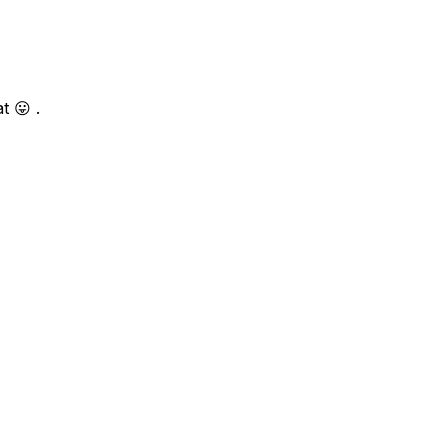
t 😛 .