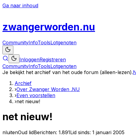
Ga naar inhoud
zwanger
worden
.nu
Community
Info
Tools
Lotgenoten
Inloggen
Registreren
Community
Info
Tools
Lotgenoten
Je bekijkt het archief van het oude forum (alleen-lezen).
N
Archief
›
Over Zwanger Worden .NU
›
Even voorstellen
›
net nieuw!
net nieuw!
nluiten
Oud lid
Berichten:
1.891
Lid sinds:
1 januari 2005