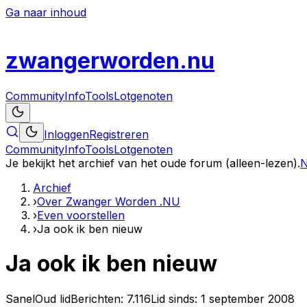
Ga naar inhoud
zwanger
worden
.nu
Community
Info
Tools
Lotgenoten
Inloggen
Registreren
Community
Info
Tools
Lotgenoten
Je bekijkt het archief van het oude forum (alleen-lezen).
N
Archief
›
Over Zwanger Worden .NU
›
Even voorstellen
›
Ja ook ik ben nieuw
Ja ook ik ben nieuw
Sanel
Oud lid
Berichten:
7.116
Lid sinds:
1 september 2008