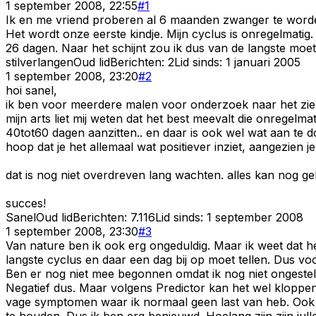
1 september 2008, 22:55
#
1
Ik en me vriend proberen al 6 maanden zwanger te worden 
Het wordt onze eerste kindje. Mijn cyclus is onregelmatig
26 dagen. Naar het schijnt zou ik dus van de langste moe
stilverlangen
Oud lid
Berichten:
2
Lid sinds:
1 januari 2005
1 september 2008, 23:20
#
2
hoi sanel,
ik ben voor meerdere malen voor onderzoek naar het zieke
mijn arts liet mij weten dat het best meevalt die onregelmat
40tot60 dagen aanzitten.. en daar is ook wel wat aan te d
hoop dat je het allemaal wat positiever inziet, aangezien 
dat is nog niet overdreven lang wachten. alles kan nog ge
succes!
Sanel
Oud lid
Berichten:
7.116
Lid sinds:
1 september 2008
1 september 2008, 23:30
#
3
Van nature ben ik ook erg ongeduldig. Maar ik weet dat he
langste cyclus en daar een dag bij op moet tellen. Dus vo
Ben er nog niet mee begonnen omdat ik nog niet ongestel
Negatief dus. Maar volgens Predictor kan het wel kloppen d
vage symptomen waar ik normaal geen last van heb. Ook 
te houden. Dus ik ben erg benieuwd. Hoelang zijn zijn julle a