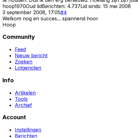
hoop1970
Oud lid
Berichten:
4.737
Lid sinds:
15 mei 2008
3 september 2008, 17:05
#
4
Welkom nog en succes... spannend hoor
Hoop
Community
Feed
Nieuw bericht
Zoeken
Lotgenoten
Info
Artikelen
Tools
Archief
Account
Instellingen
Berichten