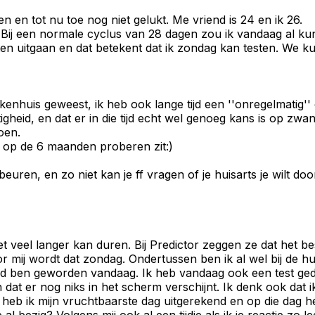
en tot nu toe nog niet gelukt. Me vriend is 24 en ik 26.
. Bij een normale cyclus van 28 dagen zou ik vandaag al ku
ten uitgaan en dat betekent dat ik zondag kan testen. We 
nhuis geweest, ik heb ook lange tijd een ''onregelmatig'' 
igheid, en dat er in die tijd echt wel genoeg kans is op zwan
oen.
je op de 6 maanden proberen zit:)
beuren, en zo niet kan je ff vragen of je huisarts je wilt
t veel langer kan duren. Bij Predictor zeggen ze dat het b
or mij wordt dat zondag. Ondertussen ben ik al wel bij de 
d ben geworden vandaag. Ik heb vandaag ook een test geda
at er nog niks in het scherm verschijnt. Ik denk ook dat ik
heb ik mijn vruchtbaarste dag uitgerekend en op die dag 
l bezig? Volgens mij ook al een tijdje als ik je reactie zo le