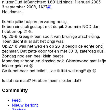
nluiten
Oud lid
Berichten:
1.891
Lid sinds:
1 januari 2005
3 september 2008, 11:27
#
1
Hoi dames,
Ik heb jullie hulp en ervaring nodig.
Ik ben eind juli gestopt met de pil. Zou mijn NOD dan
hebben op 21-8.
Op 26-8 kreeg ik een soort van bruinige afscheiding.
Toen dacht ik al dat het ongi was.
Op 27-8 was het weg en op 28-8 begon de echte ongi
zegmaar. Dat zette door tot en met 30-8, zaterdag dus.
Zondag nog een heel klein beetje.
Maandag schoon en dinsdag ook. Gisteravond met liefje
lekker geklust 😊
Ga ik net naar het toilet.... zie ik lijkt wel ongi!! 😮 😢
Is dat normaal? Hebben meer meiden dat?
Community
Feed
Nieuw bericht