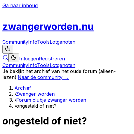
Ga naar inhoud
zwanger
worden
.nu
Community
Info
Tools
Lotgenoten
Inloggen
Registreren
Community
Info
Tools
Lotgenoten
Je bekijkt het archief van het oude forum (alleen-
lezen).
Naar de community →
Archief
›
Zwanger worden
›
Forum clubje zwanger worden
›
ongesteld of niet?
ongesteld of niet?