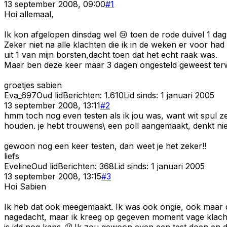
13 september 2008, 09:00
#
1
Hoi allemaal,
Ik kon afgelopen dinsdag wel 😢 toen de rode duivel 1 dag
Zeker niet na alle klachten die ik in de weken er voor ha
uit 1 van mijn borsten,dacht toen dat het echt raak was.
Maar ben deze keer maar 3 dagen ongesteld geweest terwi
groetjes sabien
Eva_697
Oud lid
Berichten:
1.610
Lid sinds:
1 januari 2005
13 september 2008, 13:11
#
2
hmm toch nog even testen als ik jou was, want wit spul zelf
houden. je hebt trouwens\ een poll aangemaakt, denkt niet
gewoon nog een keer testen, dan weet je het zeker!!
liefs
Eveline
Oud lid
Berichten:
368
Lid sinds:
1 januari 2005
13 september 2008, 13:15
#
3
Hoi Sabien
Ik heb dat ook meegemaakt. Ik was ook ongie, ook maar dr
nagedacht, maar ik kreeg op gegeven moment vage klachte
is idd nog kans 😉 Ik zou gewoon even een test doen en d