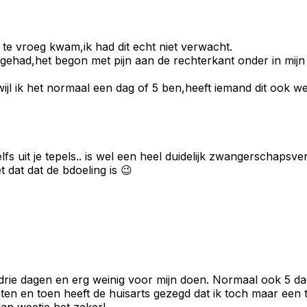
 te vroeg kwam,ik had dit echt niet verwacht.
d gehad,het begon met pijn aan de rechterkant onder in mijn
jl ik het normaal een dag of 5 ben,heeft iemand dit ook w
s uit je tepels.. is wel een heel duidelijk zwangerschapsvers
 dat dat de bdoeling is 😉
ie dagen en erg weinig voor mijn doen. Normaal ook 5 dage
n en toen heeft de huisarts gezegd dat ik toch maar een t
an weetje het zeker!