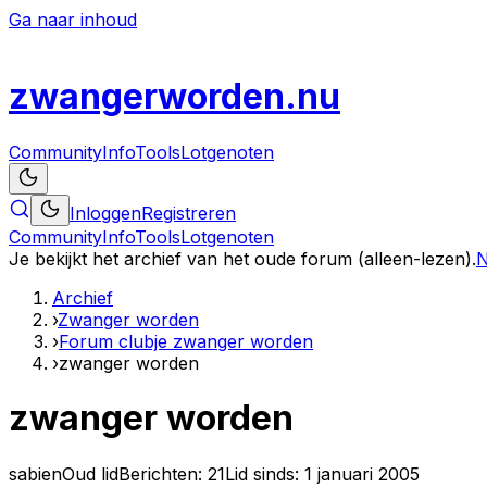
Ga naar inhoud
zwanger
worden
.nu
Community
Info
Tools
Lotgenoten
Inloggen
Registreren
Community
Info
Tools
Lotgenoten
Je bekijkt het archief van het oude forum (alleen-lezen).
N
Archief
›
Zwanger worden
›
Forum clubje zwanger worden
›
zwanger worden
zwanger worden
sabien
Oud lid
Berichten:
21
Lid sinds:
1 januari 2005