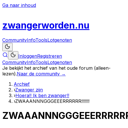
Ga naar inhoud
zwanger
worden
.nu
Community
Info
Tools
Lotgenoten
Inloggen
Registreren
Community
Info
Tools
Lotgenoten
Je bekijkt het archief van het oude forum (alleen-
lezen).
Naar de community →
Archief
›
Zwanger zijn
›
Hoera!! Ik ben zwanger!!
›
ZWAAANNNGGGEEERRRRRR!!!!!!!
ZWAAANNNGGGEEERRRRRR!!