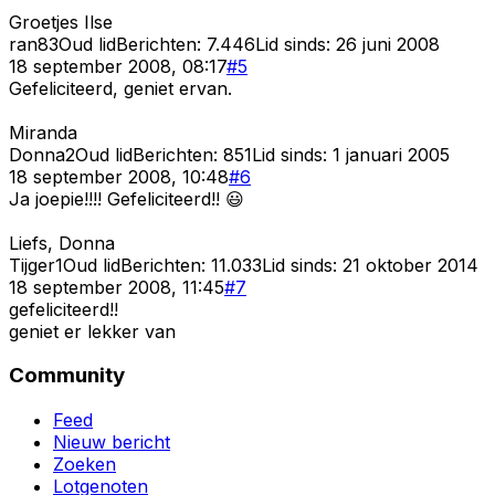
Groetjes Ilse
ran83
Oud lid
Berichten:
7.446
Lid sinds:
26 juni 2008
18 september 2008, 08:17
#
5
Gefeliciteerd, geniet ervan.
Miranda
Donna2
Oud lid
Berichten:
851
Lid sinds:
1 januari 2005
18 september 2008, 10:48
#
6
Ja joepie!!!! Gefeliciteerd!! 😃
Liefs, Donna
Tijger1
Oud lid
Berichten:
11.033
Lid sinds:
21 oktober 2014
18 september 2008, 11:45
#
7
gefeliciteerd!!
geniet er lekker van
Community
Feed
Nieuw bericht
Zoeken
Lotgenoten