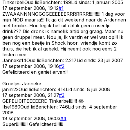
Tinkerbell
Oud lid
Berichten:
199
Lid sinds:
1 januari 2005
17 september 2008, 19:12
#
1
ZWAAANNNNGGGGEEEEEERRRRRRR!!!!!!!!!! 1 dag voor
mijn NOD maar ja!!! Ik ga dit weekend naar de Ardennen
met familie...Hoe leg ik het uit dat ik geen roseetje
drink??? Die dronk ik namelijk altijd erg graag. Maar nu
geen druppel meer. Nou ja, ik verzin er wel wat op!!! Ik
ben nog een beetje in Shock hoor, vriendje komt zo
thuis, die heb ik al gebeld. Hij neemt ook nog eens 2
testen mee.
Janneke14
Oud lid
Berichten:
2.217
Lid sinds:
23 juli 2007
17 september 2008, 19:16
#
2
Gefeliciteerd en geniet ervan!!
Groetjes Janneke
janini22
Oud lid
Berichten:
414
Lid sinds:
8 juli 2008
17 september 2008, 21:27
#
3
GEFELICITEEEEERD Tinkerbell!!!!! 😂
Ilse1980
Oud lid
Berichten:
746
Lid sinds:
4 september
2008
18 september 2008, 08:03
#
4
Super!!!!!!!!!! Gefeliciteerd!!!!!!