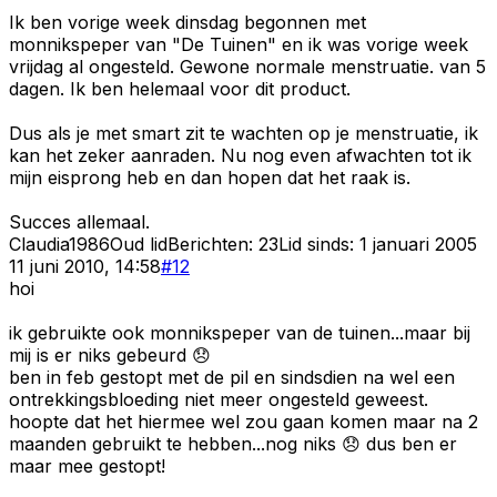
Ik ben vorige week dinsdag begonnen met
monnikspeper van "De Tuinen" en ik was vorige week
vrijdag al ongesteld. Gewone normale menstruatie. van 5
dagen. Ik ben helemaal voor dit product.
Dus als je met smart zit te wachten op je menstruatie, ik
kan het zeker aanraden. Nu nog even afwachten tot ik
mijn eisprong heb en dan hopen dat het raak is.
Succes allemaal.
Claudia1986
Oud lid
Berichten:
23
Lid sinds:
1 januari 2005
11 juni 2010, 14:58
#
12
hoi
ik gebruikte ook monnikspeper van de tuinen...maar bij
mij is er niks gebeurd 😞
ben in feb gestopt met de pil en sindsdien na wel een
ontrekkingsbloeding niet meer ongesteld geweest.
hoopte dat het hiermee wel zou gaan komen maar na 2
maanden gebruikt te hebben...nog niks 😞 dus ben er
maar mee gestopt!