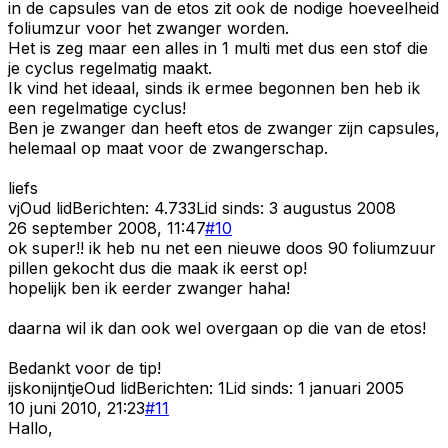
in de capsules van de etos zit ook de nodige hoeveelheid
foliumzur voor het zwanger worden.
Het is zeg maar een alles in 1 multi met dus een stof die
je cyclus regelmatig maakt.
Ik vind het ideaal, sinds ik ermee begonnen ben heb ik
een regelmatige cyclus!
Ben je zwanger dan heeft etos de zwanger zijn capsules,
helemaal op maat voor de zwangerschap.
liefs
vj
Oud lid
Berichten:
4.733
Lid sinds:
3 augustus 2008
26 september 2008, 11:47
#
10
ok super!! ik heb nu net een nieuwe doos 90 foliumzuur
pillen gekocht dus die maak ik eerst op!
hopelijk ben ik eerder zwanger haha!
daarna wil ik dan ook wel overgaan op die van de etos!
Bedankt voor de tip!
ijskonijntje
Oud lid
Berichten:
1
Lid sinds:
1 januari 2005
10 juni 2010, 21:23
#
11
Hallo,