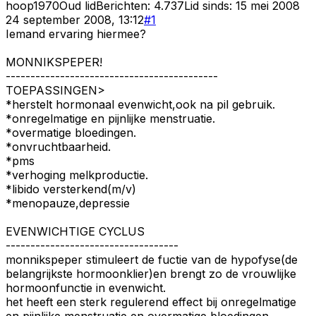
hoop1970
Oud lid
Berichten:
4.737
Lid sinds:
15 mei 2008
24 september 2008, 13:12
#
1
Iemand ervaring hiermee?
MONNIKSPEPER!
-------------------------------------------
TOEPASSINGEN>
*herstelt hormonaal evenwicht,ook na pil gebruik.
*onregelmatige en pijnlijke menstruatie.
*overmatige bloedingen.
*onvruchtbaarheid.
*pms
*verhoging melkproductie.
*libido versterkend(m/v)
*menopauze,depressie
EVENWICHTIGE CYCLUS
-----------------------------------
monnikspeper stimuleert de fuctie van de hypofyse(de
belangrijkste hormoonklier)en brengt zo de vrouwlijke
hormoonfunctie in evenwicht.
het heeft een sterk regulerend effect bij onregelmatige
en pijnlijke menstruatie en overmatige bloedingen.