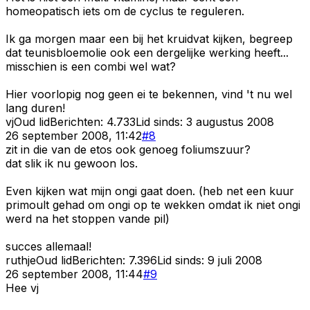
homeopatisch iets om de cyclus te reguleren.
Ik ga morgen maar een bij het kruidvat kijken, begreep
dat teunisbloemolie ook een dergelijke werking heeft...
misschien is een combi wel wat?
Hier voorlopig nog geen ei te bekennen, vind 't nu wel
lang duren!
vj
Oud lid
Berichten:
4.733
Lid sinds:
3 augustus 2008
26 september 2008, 11:42
#
8
zit in die van de etos ook genoeg foliumszuur?
dat slik ik nu gewoon los.
Even kijken wat mijn ongi gaat doen. (heb net een kuur
primoult gehad om ongi op te wekken omdat ik niet ongi
werd na het stoppen vande pil)
succes allemaal!
ruthje
Oud lid
Berichten:
7.396
Lid sinds:
9 juli 2008
26 september 2008, 11:44
#
9
Hee vj