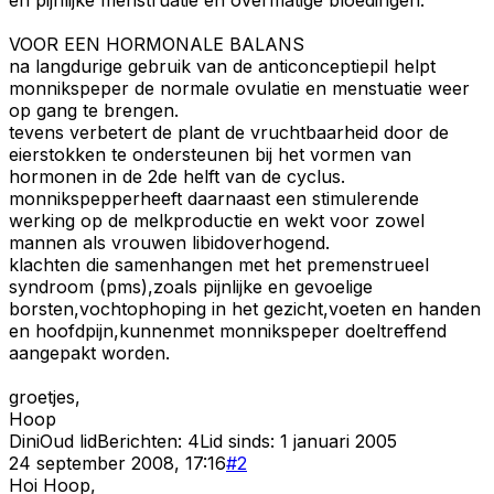
VOOR EEN HORMONALE BALANS
na langdurige gebruik van de anticonceptiepil helpt
monnikspeper de normale ovulatie en menstuatie weer
op gang te brengen.
tevens verbetert de plant de vruchtbaarheid door de
eierstokken te ondersteunen bij het vormen van
hormonen in de 2de helft van de cyclus.
monnikspepperheeft daarnaast een stimulerende
werking op de melkproductie en wekt voor zowel
mannen als vrouwen libidoverhogend.
klachten die samenhangen met het premenstrueel
syndroom (pms),zoals pijnlijke en gevoelige
borsten,vochtophoping in het gezicht,voeten en handen
en hoofdpijn,kunnenmet monnikspeper doeltreffend
aangepakt worden.
groetjes,
Hoop
Dini
Oud lid
Berichten:
4
Lid sinds:
1 januari 2005
24 september 2008, 17:16
#
2
Hoi Hoop,