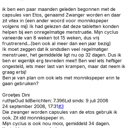
ik ben een paar maanden geleden begonnen met de
capsules van Etos, genaamd Zwanger worden en daar
zit vitex in (een ander woord voor monnikspeper
volgens mij) Ik had gelezen dat deze tabletten konden
helpen bij een onregelmatige menstruatie. Mijn cyclus
varieerde van 8 weken tot 15 weken, dus vrij
frustrerend...(ben ook al meer dan een jaar bezig)
Ik moet zeggen dat ik sindsdien veel regelmatiger
menstrueer, het gemiddelde ligt nu op 32 dagen. Dus ik
ben er eigenlijk erg tevreden mee!! Ben wel iets heftiger
ongesteld, iets meer last van krampen, maar dat neem ik
graag erbij!
Ben je van plan om ook iets met monnikspeper erin te
gaan gebruiken?
Groetjes Dini
ruthje
Oud lid
Berichten:
7.396
Lid sinds:
9 juli 2008
24 september 2008, 17:31
#
3
Die zwanger worden capsules van de etos gebruik ik
ook. Zit idd monnikspeper in.
Mijn cyclus is ook nou mooi, gemiddeld 34 dagen.