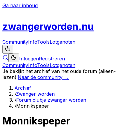
Ga naar inhoud
zwanger
worden
.nu
Community
Info
Tools
Lotgenoten
Inloggen
Registreren
Community
Info
Tools
Lotgenoten
Je bekijkt het archief van het oude forum (alleen-
lezen).
Naar de community →
Archief
›
Zwanger worden
›
Forum clubje zwanger worden
›
Monnikspeper
Monnikspeper