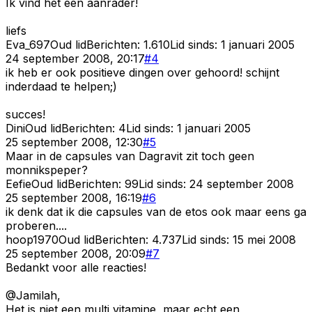
Ik vind het een aanrader!
liefs
Eva_697
Oud lid
Berichten:
1.610
Lid sinds:
1 januari 2005
24 september 2008, 20:17
#
4
ik heb er ook positieve dingen over gehoord! schijnt
inderdaad te helpen;)
succes!
Dini
Oud lid
Berichten:
4
Lid sinds:
1 januari 2005
25 september 2008, 12:30
#
5
Maar in de capsules van Dagravit zit toch geen
monnikspeper?
Eefie
Oud lid
Berichten:
99
Lid sinds:
24 september 2008
25 september 2008, 16:19
#
6
ik denk dat ik die capsules van de etos ook maar eens ga
proberen....
hoop1970
Oud lid
Berichten:
4.737
Lid sinds:
15 mei 2008
25 september 2008, 20:09
#
7
Bedankt voor alle reacties!
@Jamilah,
Het is niet een multi vitamine, maar echt een