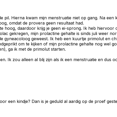
de pil. Hierna kwam mijn menstruatie niet op gang. Na een 
oog, omdat de provera geen resultaat had.
e hoog, daardoor krijg je geen ei-sprong. Ik heb hiervoor 
rprolac gekregen, mijn prolactine gehalte is sinds juli wee
e gyneacoloog geweest. Ik heb een kuurtje primolut en ch
geprikt om te kijken of mijn prolactine gehalte nog wel goed
n), ga ik met de primolut starten.
. Ik zou alleen al blij zijn als ik een menstruatie en dus o
or een kindje? Dan is je geduld al aardig op de proef geste