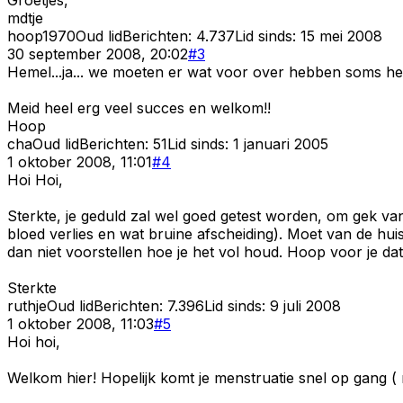
mdtje
hoop1970
Oud lid
Berichten:
4.737
Lid sinds:
15 mei 2008
30 september 2008, 20:02
#
3
Hemel...ja... we moeten er wat voor over hebben soms he.
Meid heel erg veel succes en welkom!!
Hoop
cha
Oud lid
Berichten:
51
Lid sinds:
1 januari 2005
1 oktober 2008, 11:01
#
4
Hoi Hoi,
Sterkte, je geduld zal wel goed getest worden, om gek van
bloed verlies en wat bruine afscheiding). Moet van de hu
dan niet voorstellen hoe je het vol houd. Hoop voor je dat
Sterkte
ruthje
Oud lid
Berichten:
7.396
Lid sinds:
9 juli 2008
1 oktober 2008, 11:03
#
5
Hoi hoi,
Welkom hier! Hopelijk komt je menstruatie snel op gang ( 