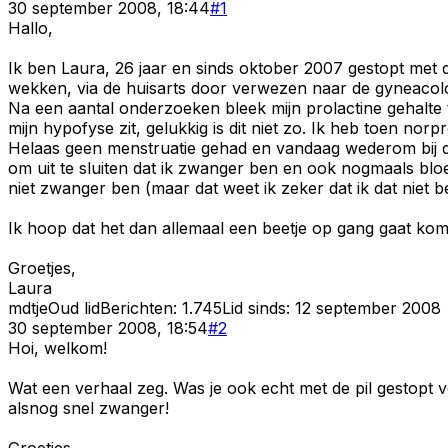
30 september 2008, 18:44
#
1
Hallo,
Ik ben Laura, 26 jaar en sinds oktober 2007 gestopt met 
wekken, via de huisarts door verwezen naar de gyneacol
Na een aantal onderzoeken bleek mijn prolactine gehalte t
mijn hypofyse zit, gelukkig is dit niet zo. Ik heb toen no
Helaas geen menstruatie gehad en vandaag wederom bij d
om uit te sluiten dat ik zwanger ben en ook nogmaals bloed
niet zwanger ben (maar dat weet ik zeker dat ik dat niet be
Ik hoop dat het dan allemaal een beetje op gang gaat komen
Groetjes,
Laura
mdtje
Oud lid
Berichten:
1.745
Lid sinds:
12 september 2008
30 september 2008, 18:54
#
2
Hoi, welkom!
Wat een verhaal zeg. Was je ook echt met de pil gestopt vo
alsnog snel zwanger!
Groetjes,