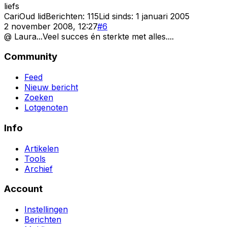
liefs
Cari
Oud lid
Berichten:
115
Lid sinds:
1 januari 2005
2 november 2008, 12:27
#
6
@ Laura...Veel succes én sterkte met alles....
Community
Feed
Nieuw bericht
Zoeken
Lotgenoten
Info
Artikelen
Tools
Archief
Account
Instellingen
Berichten