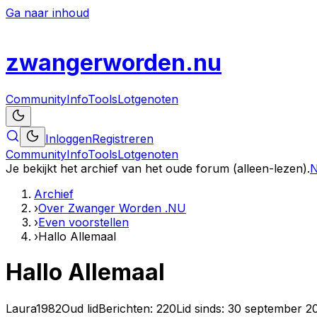
Ga naar inhoud
zwanger
worden
.nu
Community
Info
Tools
Lotgenoten
Inloggen
Registreren
Community
Info
Tools
Lotgenoten
Je bekijkt het archief van het oude forum (alleen-lezen).
N
Archief
›
Over Zwanger Worden .NU
›
Even voorstellen
›
Hallo Allemaal
Hallo Allemaal
Laura1982
Oud lid
Berichten:
220
Lid sinds:
30 september 2