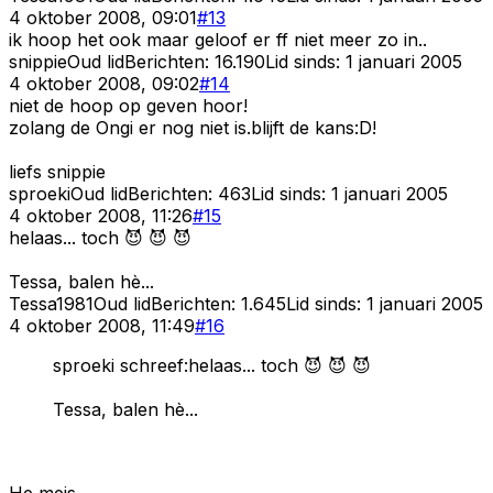
4 oktober 2008, 09:01
#
13
ik hoop het ook maar geloof er ff niet meer zo in..
snippie
Oud lid
Berichten:
16.190
Lid sinds:
1 januari 2005
4 oktober 2008, 09:02
#
14
niet de hoop op geven hoor!
zolang de Ongi er nog niet is.blijft de kans:D!
liefs snippie
sproeki
Oud lid
Berichten:
463
Lid sinds:
1 januari 2005
4 oktober 2008, 11:26
#
15
helaas... toch 😈 😈 😈
Tessa, balen hè...
Tessa1981
Oud lid
Berichten:
1.645
Lid sinds:
1 januari 2005
4 oktober 2008, 11:49
#
16
sproeki schreef:helaas... toch 😈 😈 😈
Tessa, balen hè...
He meis,