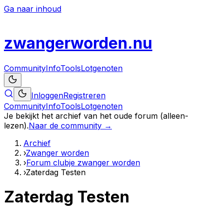
Ga naar inhoud
zwanger
worden
.nu
Community
Info
Tools
Lotgenoten
Inloggen
Registreren
Community
Info
Tools
Lotgenoten
Je bekijkt het archief van het oude forum (alleen-
lezen).
Naar de community →
Archief
›
Zwanger worden
›
Forum clubje zwanger worden
›
Zaterdag Testen
Zaterdag Testen