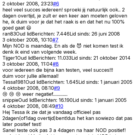
2 oktober 2008, 23:23
#
6
heel veel succes iedereen! sproeki jij natuurlijk ook.. 2
dagen overtijd, je zult er een keer aan moeten geloven
he, ik duim voor je dat het raak is en dat het nu 100%
goed gaat 😃
ran83
Oud lid
Berichten:
7.446
Lid sinds:
26 juni 2008
3 oktober 2008, 10:10
#
7
Mijn NOD is maandag. En als de 😈 niet komen test ik
denk ik eind van volgende week.
Tijger1
Oud lid
Berichten:
11.033
Lid sinds:
21 oktober 2014
3 oktober 2008, 11:04
#
8
voor iedereen die bijna kan testen, veel succes!!!
duim voor jullie allemaal!
Tessa1981
Oud lid
Berichten:
1.645
Lid sinds:
1 januari 2005
4 oktober 2008, 08:10
#
9
😢 😢 😢 weer negatief............
snippie
Oud lid
Berichten:
16.190
Lid sinds:
1 januari 2005
4 oktober 2008, 08:49
#
10
Hej Tessa ik zie dat je vandaag officieel pas
2dagen(of1dag overtijd)bent!dus het kan sowiezo dat pas
later positief test!
Sanel teste ook pas 3 a 4dagen na haar NOD positief!