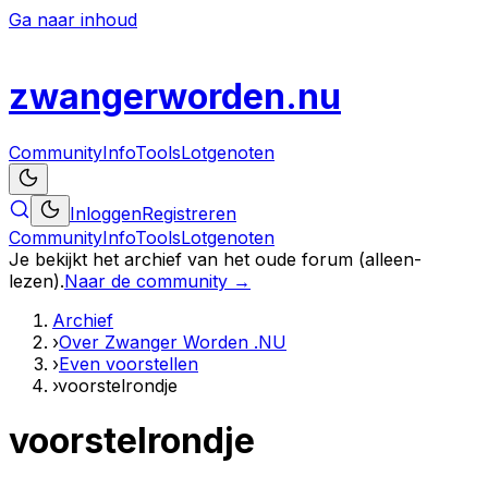
Ga naar inhoud
zwanger
worden
.nu
Community
Info
Tools
Lotgenoten
Inloggen
Registreren
Community
Info
Tools
Lotgenoten
Je bekijkt het archief van het oude forum (alleen-
lezen).
Naar de community →
Archief
›
Over Zwanger Worden .NU
›
Even voorstellen
›
voorstelrondje
voorstelrondje