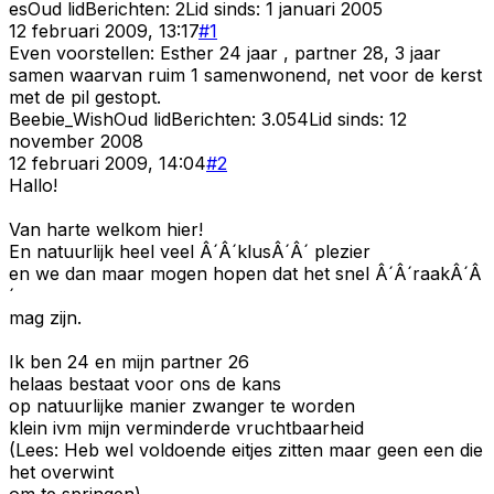
es
Oud lid
Berichten:
2
Lid sinds:
1 januari 2005
12 februari 2009, 13:17
#
1
Even voorstellen: Esther 24 jaar , partner 28, 3 jaar
samen waarvan ruim 1 samenwonend, net voor de kerst
met de pil gestopt.
Beebie_Wish
Oud lid
Berichten:
3.054
Lid sinds:
12
november 2008
12 februari 2009, 14:04
#
2
Hallo!
Van harte welkom hier!
En natuurlijk heel veel Â´Â´klusÂ´Â´ plezier
en we dan maar mogen hopen dat het snel Â´Â´raakÂ´Â
´
mag zijn.
Ik ben 24 en mijn partner 26
helaas bestaat voor ons de kans
op natuurlijke manier zwanger te worden
klein ivm mijn verminderde vruchtbaarheid
(Lees: Heb wel voldoende eitjes zitten maar geen een die
het overwint
om te springen).