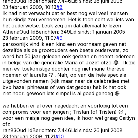
ran83
Oud lid
Berichten:
7.446
Lid sinds:
26 juni 2008
23 februari 2009, 10:13
#
8
Ik had niet verwacht dat er best nog wel veel mensen
hun kindje zou vernoemen. Het is toch echt wel iets van
het ouderwetse. Leuk zeg om dat allemaal te lezen
Athena
Oud lid
Berichten:
349
Lid sinds:
1 januari 2005
23 februari 2009, 11:07
#
9
persoonlijk vind ik een kind een voornaam geven net
dezelfde als de grootouders een beetje ouderwets, zo
werd het 50 jaar geleden ook gedaan en noemt iedereen
in belgie van die generatie Maria of Jozef ofzo 😂 . Ik zie
men ev. toekomstige dochter nog niet marie-thérèse
noemen of laurette :? . Nah, op van die hele speciale
uitgevonden namen (kijk maar naar de celebreties met
bvb hazel phineaus of van dat gedoe) heb ik het ook
niet hoor, gewoon iets simpel is al goed genoeg 😃 .
we hebben er al over nagedacht en voorlopig tot een
compromis voor een jongen ; Tristan (of Tristen) 😃 ,
voor een meisje nog geen idee, ik hoor wel graag Caitlyn
ofz
ran83
Oud lid
Berichten:
7.446
Lid sinds:
26 juni 2008
23 februari 2009, 11:21
#
10