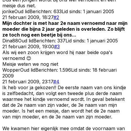
meisje dus niet.
jorike
Oud lid
Berichten:
633
Lid sinds:
1 januari 2005
21 februari 2009, 18:27
#
2
Mijn dochter is met haar 2e naam vernoemd naar mijn
moeder die bijna 2 jaar geleden is overleden. Zo blijft
ze toch nog een beetje bij ons...
Dina88
Oud lid
Berichten:
337
Lid sinds:
1 januari 2005
21 februari 2009, 19:00
#
3
Als wij een zoon krijgen word hij naar beide opa's
vernoemd 😊
Meisje weten we nog niet
Wopper
Oud lid
Berichten:
1.596
Lid sinds:
18 februari
2009
21 februari 2009, 23:17
#
4
Ik heb voor ja gekozen!! De eerste naam van ons kindje
is zelfbedacht, dan volgt een tweede plus derde naam
waarmee het kindje vernoemd wordt. In geval betekent
dat de 2e naam van zijn vader, de 3e naam van mijn
moeder. Is het een meisje, dan wordt het de 2e naam
van mijn moeder, en de 3e naam van zijn moeder.
We kwamen hier eigenlijk mee omdat de voornaam van