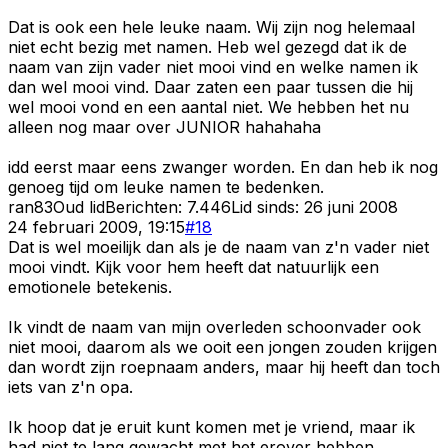
Dat is ook een hele leuke naam. Wij zijn nog helemaal
niet echt bezig met namen. Heb wel gezegd dat ik de
naam van zijn vader niet mooi vind en welke namen ik
dan wel mooi vind. Daar zaten een paar tussen die hij
wel mooi vond en een aantal niet. We hebben het nu
alleen nog maar over JUNIOR hahahaha
idd eerst maar eens zwanger worden. En dan heb ik nog
genoeg tijd om leuke namen te bedenken.
ran83
Oud lid
Berichten:
7.446
Lid sinds:
26 juni 2008
24 februari 2009, 19:15
#
18
Dat is wel moeilijk dan als je de naam van z'n vader niet
mooi vindt. Kijk voor hem heeft dat natuurlijk een
emotionele betekenis.
Ik vindt de naam van mijn overleden schoonvader ook
niet mooi, daarom als we ooit een jongen zouden krijgen
dan wordt zijn roepnaam anders, maar hij heeft dan toch
iets van z'n opa.
Ik hoop dat je eruit kunt komen met je vriend, maar ik
had niet te lang gewacht met het erover hebben.