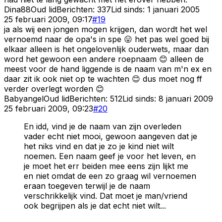
Dina88
Oud lid
Berichten:
337
Lid sinds:
1 januari 2005
25 februari 2009, 09:17
#
19
ja als wij een jongen mogen krijgen, dan wordt het wel
vernoemd naar de opa's in spe 😛 het pas wel goed bij
elkaar alleen is het ongelovenlijk ouderwets, maar dan
word het gewoon een andere roepnaam 😊 alleen de
meest voor de hand liggende is de naam van m'n ex en
daar zit ik ook niet op te wachten 😊 dus moet nog ff
verder overlegt worden 😊
Babyangel
Oud lid
Berichten:
512
Lid sinds:
8 januari 2009
25 februari 2009, 09:23
#
20
En idd, vind je de naam van zijn overleden
vader echt niet mooi, gewoon aangeven dat je
het niks vind en dat je zo je kind niet wilt
noemen. Een naam geef je voor het leven, en
je moet het err beiden mee eens zijn lijkt me
en niet omdat de een zo graag wil vernoemen
eraan toegeven terwijl je de naam
verschrikkelijk vind. Dat moet je man/vriend
ook begrijpen als je dat echt niet wilt...