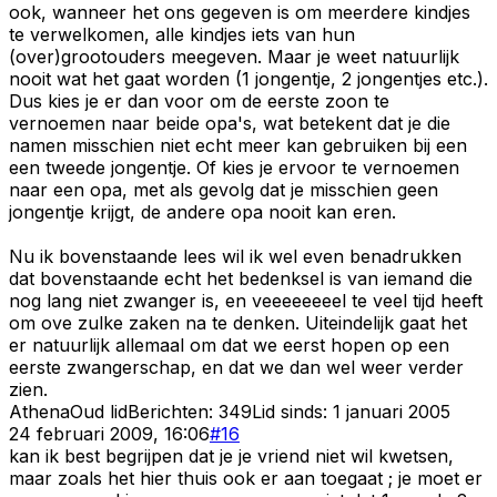
ook, wanneer het ons gegeven is om meerdere kindjes
te verwelkomen, alle kindjes iets van hun
(over)grootouders meegeven. Maar je weet natuurlijk
nooit wat het gaat worden (1 jongentje, 2 jongentjes etc.).
Dus kies je er dan voor om de eerste zoon te
vernoemen naar beide opa's, wat betekent dat je die
namen misschien niet echt meer kan gebruiken bij een
een tweede jongentje. Of kies je ervoor te vernoemen
naar een opa, met als gevolg dat je misschien geen
jongentje krijgt, de andere opa nooit kan eren.
Nu ik bovenstaande lees wil ik wel even benadrukken
dat bovenstaande echt het bedenksel is van iemand die
nog lang niet zwanger is, en veeeeeeeel te veel tijd heeft
om ove zulke zaken na te denken. Uiteindelijk gaat het
er natuurlijk allemaal om dat we eerst hopen op een
eerste zwangerschap, en dat we dan wel weer verder
zien.
Athena
Oud lid
Berichten:
349
Lid sinds:
1 januari 2005
24 februari 2009, 16:06
#
16
kan ik best begrijpen dat je je vriend niet wil kwetsen,
maar zoals het hier thuis ook er aan toegaat ; je moet er