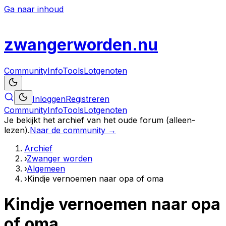
Ga naar inhoud
zwanger
worden
.nu
Community
Info
Tools
Lotgenoten
Inloggen
Registreren
Community
Info
Tools
Lotgenoten
Je bekijkt het archief van het oude forum (alleen-
lezen).
Naar de community →
Archief
›
Zwanger worden
›
Algemeen
›
Kindje vernoemen naar opa of oma
Kindje vernoemen naar opa
of oma