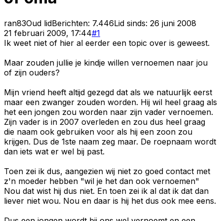
ran83
Oud lid
Berichten:
7.446
Lid sinds:
26 juni 2008
21 februari 2009, 17:44
#
1
Ik weet niet of hier al eerder een topic over is geweest.
Maar zouden jullie je kindje willen vernoemen naar jou
of zijn ouders?
Mijn vriend heeft altijd gezegd dat als we natuurlijk eerst
maar een zwanger zouden worden. Hij wil heel graag als
het een jongen zou worden naar zijn vader vernoemen.
Zijn vader is in 2007 overleden en zou dus heel graag
die naam ook gebruiken voor als hij een zoon zou
krijgen. Dus de 1ste naam zeg maar. De roepnaam wordt
dan iets wat er wel bij past.
Toen zei ik dus, aangezien wij niet zo goed contact met
z'n moeder hebben "wil je het dan ook vernoemen"
Nou dat wist hij dus niet. En toen zei ik al dat ik dat dan
liever niet wou. Nou en daar is hij het dus ook mee eens.
Dus een jongen wordt bij ons wel vernoemt en een