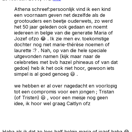
Athena schreef:persoonlijk vind ik een kind
een voornaam geven net dezelfde als de
grootouders een beetje ouderwets, zo werd
het 50 jaar geleden ook gedaan en noemt
iedereen in belgie van die generatie Maria of
Jozef ofzo 😂 . Ik zie men ev. toekomstige
dochter nog niet marie-thérèse noemen of
laurette :? . Nah, op van die hele speciale
uitgevonden namen (kijk maar naar de
celebreties met bvb hazel phineaus of van dat
gedoe) heb ik het ook niet hoor, gewoon iets
simpel is al goed genoeg 😃 .
we hebben er al over nagedacht en voorlopig
tot een compromis voor een jongen ; Tristan
(of Tristen) 😃 , voor een meisje nog geen
idee, ik hoor wel graag Caitlyn ofz
Haha als ik dat zo lees half belgie maria of jozef haha 😂