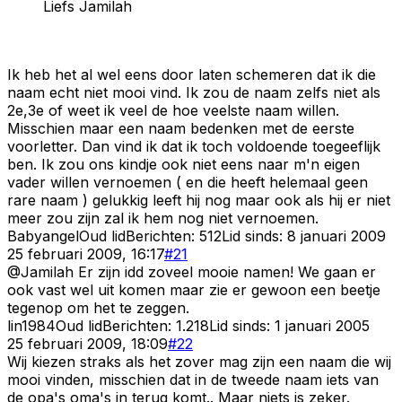
Liefs Jamilah
Ik heb het al wel eens door laten schemeren dat ik die
naam echt niet mooi vind. Ik zou de naam zelfs niet als
2e,3e of weet ik veel de hoe veelste naam willen.
Misschien maar een naam bedenken met de eerste
voorletter. Dan vind ik dat ik toch voldoende toegeeflijk
ben. Ik zou ons kindje ook niet eens naar m'n eigen
vader willen vernoemen ( en die heeft helemaal geen
rare naam ) gelukkig leeft hij nog maar ook als hij er niet
meer zou zijn zal ik hem nog niet vernoemen.
Babyangel
Oud lid
Berichten:
512
Lid sinds:
8 januari 2009
25 februari 2009, 16:17
#
21
@Jamilah Er zijn idd zoveel mooie namen! We gaan er
ook vast wel uit komen maar zie er gewoon een beetje
tegenop om het te zeggen.
lin1984
Oud lid
Berichten:
1.218
Lid sinds:
1 januari 2005
25 februari 2009, 18:09
#
22
Wij kiezen straks als het zover mag zijn een naam die wij
mooi vinden, misschien dat in de tweede naam iets van
de opa's oma's in terug komt.. Maar niets is zeker.