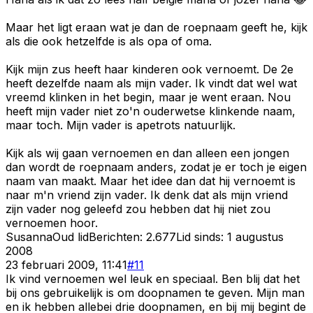
Maar het ligt eraan wat je dan de roepnaam geeft he, kijk
als die ook hetzelfde is als opa of oma.
Kijk mijn zus heeft haar kinderen ook vernoemt. De 2e
heeft dezelfde naam als mijn vader. Ik vindt dat wel wat
vreemd klinken in het begin, maar je went eraan. Nou
heeft mijn vader niet zo'n ouderwetse klinkende naam,
maar toch. Mijn vader is apetrots natuurlijk.
Kijk als wij gaan vernoemen en dan alleen een jongen
dan wordt de roepnaam anders, zodat je er toch je eigen
naam van maakt. Maar het idee dan dat hij vernoemt is
naar m'n vriend zijn vader. Ik denk dat als mijn vriend
zijn vader nog geleefd zou hebben dat hij niet zou
vernoemen hoor.
Susanna
Oud lid
Berichten:
2.677
Lid sinds:
1 augustus
2008
23 februari 2009, 11:41
#
11
Ik vind vernoemen wel leuk en speciaal. Ben blij dat het
bij ons gebruikelijk is om doopnamen te geven. Mijn man
en ik hebben allebei drie doopnamen, en bij mij begint de