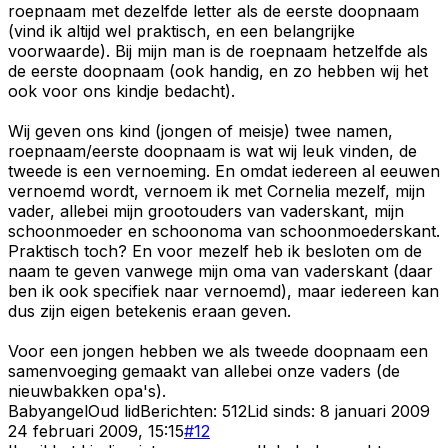
roepnaam met dezelfde letter als de eerste doopnaam
(vind ik altijd wel praktisch, en een belangrijke
voorwaarde). Bij mijn man is de roepnaam hetzelfde als
de eerste doopnaam (ook handig, en zo hebben wij het
ook voor ons kindje bedacht).
Wij geven ons kind (jongen of meisje) twee namen,
roepnaam/eerste doopnaam is wat wij leuk vinden, de
tweede is een vernoeming. En omdat iedereen al eeuwen
vernoemd wordt, vernoem ik met Cornelia mezelf, mijn
vader, allebei mijn grootouders van vaderskant, mijn
schoonmoeder en schoonoma van schoonmoederskant.
Praktisch toch? En voor mezelf heb ik besloten om de
naam te geven vanwege mijn oma van vaderskant (daar
ben ik ook specifiek naar vernoemd), maar iedereen kan
dus zijn eigen betekenis eraan geven.
Voor een jongen hebben we als tweede doopnaam een
samenvoeging gemaakt van allebei onze vaders (de
nieuwbakken opa's).
Babyangel
Oud lid
Berichten:
512
Lid sinds:
8 januari 2009
24 februari 2009, 15:15
#
12