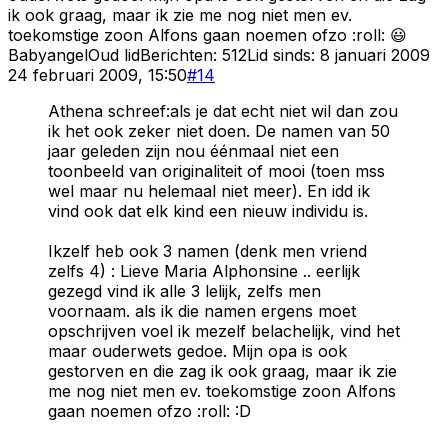
ik ook graag, maar ik zie me nog niet men ev.
toekomstige zoon Alfons gaan noemen ofzo :roll: 😃
Babyangel
Oud lid
Berichten:
512
Lid sinds:
8 januari 2009
24 februari 2009, 15:50
#
14
Athena schreef:als je dat echt niet wil dan zou
ik het ook zeker niet doen. De namen van 50
jaar geleden zijn nou éénmaal niet een
toonbeeld van originaliteit of mooi (toen mss
wel maar nu helemaal niet meer). En idd ik
vind ook dat elk kind een nieuw individu is.
Ikzelf heb ook 3 namen (denk men vriend
zelfs 4) : Lieve Maria Alphonsine .. eerlijk
gezegd vind ik alle 3 lelijk, zelfs men
voornaam. als ik die namen ergens moet
opschrijven voel ik mezelf belachelijk, vind het
maar ouderwets gedoe. Mijn opa is ook
gestorven en die zag ik ook graag, maar ik zie
me nog niet men ev. toekomstige zoon Alfons
gaan noemen ofzo :roll: :D