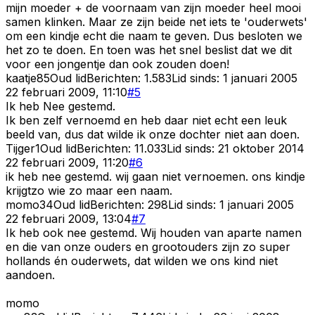
mijn moeder + de voornaam van zijn moeder heel mooi
samen klinken. Maar ze zijn beide net iets te 'ouderwets'
om een kindje echt die naam te geven. Dus besloten we
het zo te doen. En toen was het snel beslist dat we dit
voor een jongentje dan ook zouden doen!
kaatje85
Oud lid
Berichten:
1.583
Lid sinds:
1 januari 2005
22 februari 2009, 11:10
#
5
Ik heb Nee gestemd.
Ik ben zelf vernoemd en heb daar niet echt een leuk
beeld van, dus dat wilde ik onze dochter niet aan doen.
Tijger1
Oud lid
Berichten:
11.033
Lid sinds:
21 oktober 2014
22 februari 2009, 11:20
#
6
ik heb nee gestemd. wij gaan niet vernoemen. ons kindje
krijgtzo wie zo maar een naam.
momo34
Oud lid
Berichten:
298
Lid sinds:
1 januari 2005
22 februari 2009, 13:04
#
7
Ik heb ook nee gestemd. Wij houden van aparte namen
en die van onze ouders en grootouders zijn zo super
hollands én ouderwets, dat wilden we ons kind niet
aandoen.
momo