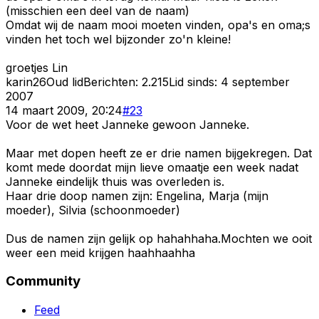
(misschien een deel van de naam)
Omdat wij de naam mooi moeten vinden, opa's en oma;s
vinden het toch wel bijzonder zo'n kleine!
groetjes Lin
karin26
Oud lid
Berichten:
2.215
Lid sinds:
4 september
2007
14 maart 2009, 20:24
#
23
Voor de wet heet Janneke gewoon Janneke.
Maar met dopen heeft ze er drie namen bijgekregen. Dat
komt mede doordat mijn lieve omaatje een week nadat
Janneke eindelijk thuis was overleden is.
Haar drie doop namen zijn: Engelina, Marja (mijn
moeder), Silvia (schoonmoeder)
Dus de namen zijn gelijk op hahahhaha.Mochten we ooit
weer een meid krijgen haahhaahha
Community
Feed