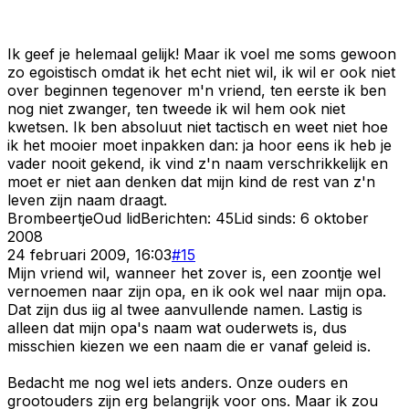
Ik geef je helemaal gelijk! Maar ik voel me soms gewoon
zo egoistisch omdat ik het echt niet wil, ik wil er ook niet
over beginnen tegenover m'n vriend, ten eerste ik ben
nog niet zwanger, ten tweede ik wil hem ook niet
kwetsen. Ik ben absoluut niet tactisch en weet niet hoe
ik het mooier moet inpakken dan: ja hoor eens ik heb je
vader nooit gekend, ik vind z'n naam verschrikkelijk en
moet er niet aan denken dat mijn kind de rest van z'n
leven zijn naam draagt.
Brombeertje
Oud lid
Berichten:
45
Lid sinds:
6 oktober
2008
24 februari 2009, 16:03
#
15
Mijn vriend wil, wanneer het zover is, een zoontje wel
vernoemen naar zijn opa, en ik ook wel naar mijn opa.
Dat zijn dus iig al twee aanvullende namen. Lastig is
alleen dat mijn opa's naam wat ouderwets is, dus
misschien kiezen we een naam die er vanaf geleid is.
Bedacht me nog wel iets anders. Onze ouders en
grootouders zijn erg belangrijk voor ons. Maar ik zou