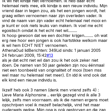
Ik wil het kindje niet vernoemen. Ik heb daar echt
helemaal niets mee, elk kindje is een nieuw individu. Mijn
vriend daar in tegen zou, als het een jongen wordt, het
graag willen vernoemen naar zijn overleden vader. Ik
vind de naam van zijn vader echt helemaal niet mooi en
je kunt er ook niets leuks van maken. Ik voel me echt
egoistisch omdat ik het echt niet wil.........
Ik hoop gewoon dat we een dochter krijgen......... oh wat
erg nee hoor een jongen is ook hartstikke welkom maar
ik wil hem ECHT NIET vernoemen.
Athena
Oud lid
Berichten:
349
Lid sinds:
1 januari 2005
24 februari 2009, 15:42
#
13
als je dat echt niet wil dan zou ik het ook zeker niet
doen. De namen van 50 jaar geleden zijn nou éénmaal
niet een toonbeeld van originaliteit of mooi (toen mss
wel maar nu helemaal niet meer). En idd ik vind ook dat
elk kind een nieuw individu is.
Ikzelf heb ook 3 namen (denk men vriend zelfs 4) :
Lieve Maria Alphonsine .. eerlijk gezegd vind ik alle 3
lelijk, zelfs men voornaam. als ik die namen ergens moet
opschrijven voel ik mezelf belachelijk, vind het maar
ouderwets gedoe. Mijn opa is ook gestorven en die zag