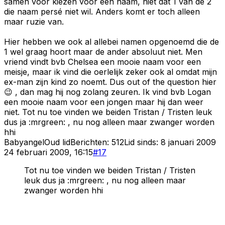
samen voor kiezen voor een naam, niet dat 1 van de 2
die naam persé niet wil. Anders komt er toch alleen
maar ruzie van.
Hier hebben we ook al allebei namen opgenoemd die de
1 wel graag hoort maar de ander absoluut niet. Men
vriend vindt bvb Chelsea een mooie naam voor een
meisje, maar ik vind die oerlelijk zeker ook al omdat mijn
ex-man zijn kind zo noemt. Dus out of the question hier
😉 , dan mag hij nog zolang zeuren. Ik vind bvb Logan
een mooie naam voor een jongen maar hij dan weer
niet. Tot nu toe vinden we beiden Tristan / Tristen leuk
dus ja :mrgreen: , nu nog alleen maar zwanger worden
hhi
Babyangel
Oud lid
Berichten:
512
Lid sinds:
8 januari 2009
24 februari 2009, 16:15
#
17
Tot nu toe vinden we beiden Tristan / Tristen
leuk dus ja :mrgreen: , nu nog alleen maar
zwanger worden hhi