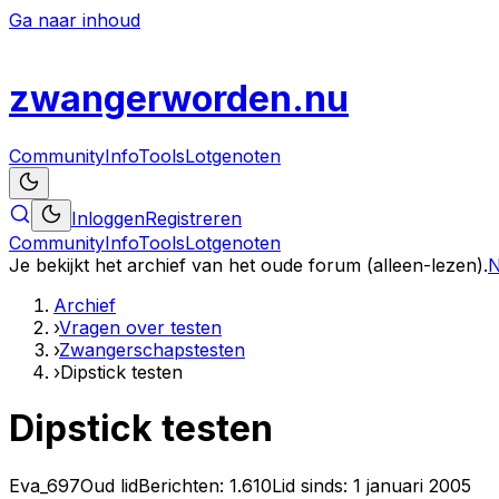
Ga naar inhoud
zwanger
worden
.nu
Community
Info
Tools
Lotgenoten
Inloggen
Registreren
Community
Info
Tools
Lotgenoten
Je bekijkt het archief van het oude forum (alleen-lezen).
N
Archief
›
Vragen over testen
›
Zwangerschapstesten
›
Dipstick testen
Dipstick testen
Eva_697
Oud lid
Berichten:
1.610
Lid sinds:
1 januari 2005