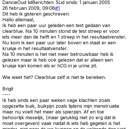
Dancie
Oud lid
Berichten:
5
Lid sinds:
1 januari 2005
26 februari 2009, 09:08
#
1
Dit heb ik gisteren geschreven:
Hallo allemaal,
Ik heb een paar uur geleden een test gedaan van
clearblue. Na 10 minuten stond de test streep er voor
iets meer dan de helft en 1 streep in het resultaatvenster.
Nu kom ik een paar uur later boven en staat er een
kruisje in het resultaatvenster.
Na 10 minuten is het niet meer betrouwbaar heb ik
gelezen maar ik heb ook gelezen dat er alleen een
kruisje kan komen als er hCG in je urine zit.
Wie weet het? Clearblue zelf is niet te bereiken.
Brigit
----
Ik heb sinds een paar weken vage klachten zoals
opgezette buik, buikpijn zoals tijdens mijn menstruatie
maar nu voelt het meer als spierpijn. Af en toe
behoorlijk misselijk, (maar gelukkig niet zo erg dat ik
moet overgeven) vaak nadat ik iets heb gegeten is het
minder, niet naar de wc kunnen en de volgende dag juist