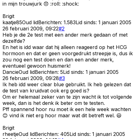
in mijn trouwjurk 😞 :roll: :shock:
Brigit
kaatje85
Oud lid
Berichten:
1.583
Lid sinds:
1 januari 2005
26 februari 2009, 09:22
#
2
Heb je die 2e test met een ander merk gedaan of met
dezelfde?
En het is idd waar dat hij alleen reageerd op het HCG
hormoon en dat er geen voorgedrukt streepje is, dus ik
zou nog een test doen en dan een ander merk,
eventueel gewoon huismerk!
Dancie
Oud lid
Berichten:
5
Lid sinds:
1 januari 2005
26 februari 2009, 09:28
#
3
Ik heb idd weer clear blue gebruikt. Ik heb gelezen dat
de test van kruidvat ook erg goed is?
Om er helemaal zeker van te zijn wacht ik tot volgende
week, dan is het denk ik beter om te testen.
Pff spannend hoor nu moet ik een hele week wachten
😊 vind ik niet erg hoor maar wat dit betreft wel. 😃
Brigit
rheetje
Oud lid
Berichten:
405
Lid sinds:
1 januari 2005