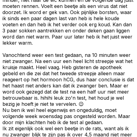
moeten rennen. Voelt een beetje als een virus dat niet
doorzet. Ik word er gek van. Ook pijnlijke borsten, waar
ik sinds een paar dagen last van heb is hele koude
voeten en dan heb ik het verder ook erg koud. Kan dan
3 paar sokken aantrekken en onder deken gaan liggen
word dan niet warm. Paar uur later heb ik het juist weer
lekker warm.
Vanochtend weer een test gedaan, na 10 minuten weer
niet zwanger. Na een uur een heel licht streepje wat het
kruisje maakt. Heel vaag. Heb gisteren de apotheek
gebeld en die zei dat het tweede streepje alleen maar
reageert op het hormoon hCG, dus haar conclusie is dat
het haast niet anders kan dat ik zwanger ben. Maar er
word ook gezegd dat de test na een half uur niet meer
betrouwbaar is. hihihi leuk zo'n test, het houd je wel
bezig je hoeft je niet te vervelen. 😉
Nu ben ik wel heel eigenwijs en ongeduldig, moet
volgende week woensdag pas ongesteld worden. Maar
door mijn klachten heb ik de test al gedaan.
Ik zit eigenlijk ook wel een beetje in de rats, want als ik
nu zwanger blijk te zijn pas ik over 4,5 maand niet meer