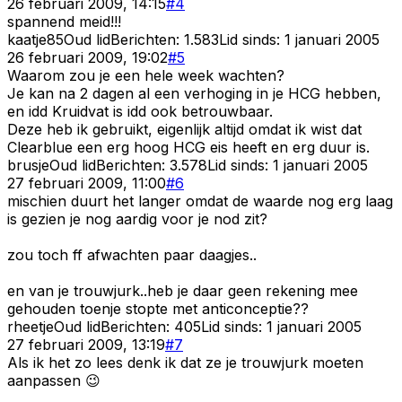
26 februari 2009, 14:15
#
4
spannend meid!!!
kaatje85
Oud lid
Berichten:
1.583
Lid sinds:
1 januari 2005
26 februari 2009, 19:02
#
5
Waarom zou je een hele week wachten?
Je kan na 2 dagen al een verhoging in je HCG hebben,
en idd Kruidvat is idd ook betrouwbaar.
Deze heb ik gebruikt, eigenlijk altijd omdat ik wist dat
Clearblue een erg hoog HCG eis heeft en erg duur is.
brusje
Oud lid
Berichten:
3.578
Lid sinds:
1 januari 2005
27 februari 2009, 11:00
#
6
mischien duurt het langer omdat de waarde nog erg laag
is gezien je nog aardig voor je nod zit?
zou toch ff afwachten paar daagjes..
en van je trouwjurk..heb je daar geen rekening mee
gehouden toenje stopte met anticonceptie??
rheetje
Oud lid
Berichten:
405
Lid sinds:
1 januari 2005
27 februari 2009, 13:19
#
7
Als ik het zo lees denk ik dat ze je trouwjurk moeten
aanpassen 😉