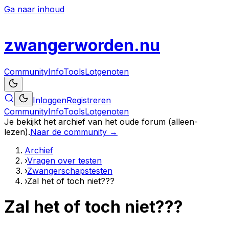
Ga naar inhoud
zwanger
worden
.nu
Community
Info
Tools
Lotgenoten
Inloggen
Registreren
Community
Info
Tools
Lotgenoten
Je bekijkt het archief van het oude forum (alleen-
lezen).
Naar de community →
Archief
›
Vragen over testen
›
Zwangerschapstesten
›
Zal het of toch niet???
Zal het of toch niet???