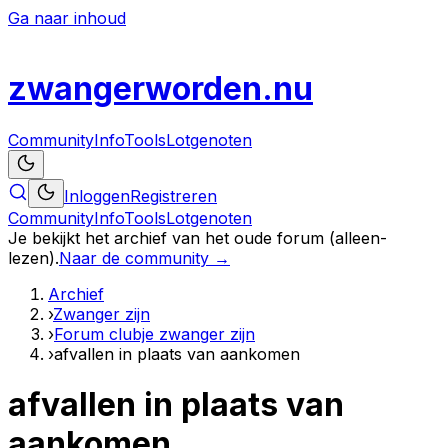
Ga naar inhoud
zwanger
worden
.nu
Community
Info
Tools
Lotgenoten
Inloggen
Registreren
Community
Info
Tools
Lotgenoten
Je bekijkt het archief van het oude forum (alleen-
lezen).
Naar de community →
Archief
›
Zwanger zijn
›
Forum clubje zwanger zijn
›
afvallen in plaats van aankomen
afvallen in plaats van
aankomen