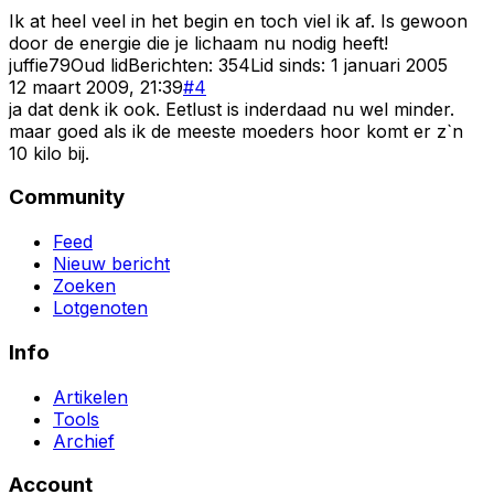
Ik at heel veel in het begin en toch viel ik af. Is gewoon
door de energie die je lichaam nu nodig heeft!
juffie79
Oud lid
Berichten:
354
Lid sinds:
1 januari 2005
12 maart 2009, 21:39
#
4
ja dat denk ik ook. Eetlust is inderdaad nu wel minder.
maar goed als ik de meeste moeders hoor komt er z`n
10 kilo bij.
Community
Feed
Nieuw bericht
Zoeken
Lotgenoten
Info
Artikelen
Tools
Archief
Account