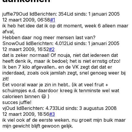
juffie79
Oud lid
Berichten:
354
Lid sinds:
1 januari 2005
12 maart 2009, 06:58
#
1
ik heb het idee dat ik op dit moment, week 6 alleen maar
afval,
Hebben daar nog meer mensen last van?
Snow
Oud lid
Berichten:
4.012
Lid sinds:
1 januari 2005
12 maart 2009, 16:52
#
2
dat is zeker normaal! Of nouja, niet dat iedereen dat
heeft denk ik, maar ik bedoel; het is niet ernstig ofzo!
Ik ben 7 kilo afgevallen.. en de VK zegt dat dat er
inderdaad, zoals ook jamilah zegt, snel genoeg weer bij
zit!
Eet vooral waar je zin in hebt.. (ik at veel fruit +
schuimpjes e.d. daardoor kreeg ik tenminste wel wat
calorieen binnen 😃 )
succes juffie!
vj
Oud lid
Berichten:
4.733
Lid sinds:
3 augustus 2008
12 maart 2009, 18:56
#
3
ik viel ook af de eerste weken. nu groeit mijn buik maar
mijn gewicht blijft gewoon gelijk.