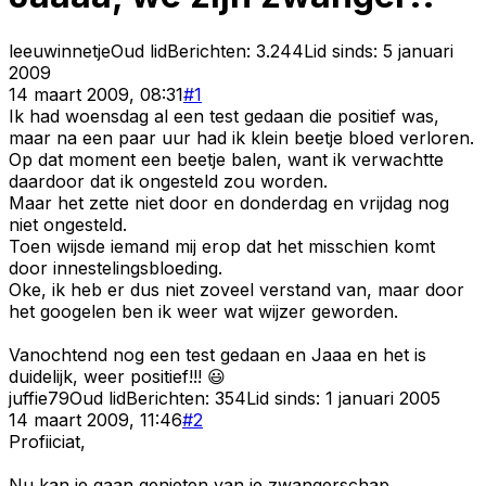
leeuwinnetje
Oud lid
Berichten:
3.244
Lid sinds:
5 januari
2009
14 maart 2009, 08:31
#
1
Ik had woensdag al een test gedaan die positief was,
maar na een paar uur had ik klein beetje bloed verloren.
Op dat moment een beetje balen, want ik verwachtte
daardoor dat ik ongesteld zou worden.
Maar het zette niet door en donderdag en vrijdag nog
niet ongesteld.
Toen wijsde iemand mij erop dat het misschien komt
door innestelingsbloeding.
Oke, ik heb er dus niet zoveel verstand van, maar door
het googelen ben ik weer wat wijzer geworden.
Vanochtend nog een test gedaan en Jaaa en het is
duidelijk, weer positief!!! 😃
juffie79
Oud lid
Berichten:
354
Lid sinds:
1 januari 2005
14 maart 2009, 11:46
#
2
Profiiciat,
Nu kan je gaan genieten van je zwangerschap