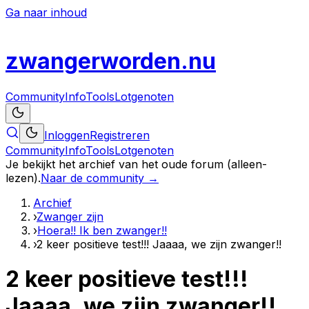
Ga naar inhoud
zwanger
worden
.nu
Community
Info
Tools
Lotgenoten
Inloggen
Registreren
Community
Info
Tools
Lotgenoten
Je bekijkt het archief van het oude forum (alleen-
lezen).
Naar de community →
Archief
›
Zwanger zijn
›
Hoera!! Ik ben zwanger!!
›
2 keer positieve test!!! Jaaaa, we zijn zwanger!!
2 keer positieve test!!!
Jaaaa, we zijn zwanger!!