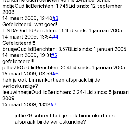
mdtje
Oud lid
Berichten:
1.745
Lid sinds:
12 september
2008
14 maart 2009, 12:40
#
3
Gefeliciteerd, wat goed!
L.NDA
Oud lid
Berichten:
661
Lid sinds:
1 januari 2005
14 maart 2009, 13:54
#
4
Gefeliciteerd!!!
brusje
Oud lid
Berichten:
3.578
Lid sinds:
1 januari 2005
14 maart 2009, 19:31
#
5
gefeliciteerd!!!
juffie79
Oud lid
Berichten:
354
Lid sinds:
1 januari 2005
15 maart 2009, 08:59
#
6
heb je ook binnenkort een afspraak bij de
verloskundige?
leeuwinnetje
Oud lid
Berichten:
3.244
Lid sinds:
5 januari
2009
15 maart 2009, 13:18
#
7
juffie79 schreef:heb je ook binnenkort een
afspraak bij de verloskundige?