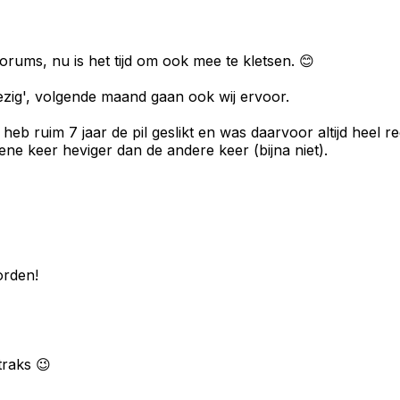
 forums, nu is het tijd om ook mee te kletsen. 😊
'bezig', volgende maand gaan ook wij ervoor.
heb ruim 7 jaar de pil geslikt en was daarvoor altijd heel r
ne keer heviger dan de andere keer (bijna niet).
orden!
traks 😉