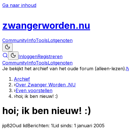
Ga naar inhoud
zwanger
worden
.nu
Community
Info
Tools
Lotgenoten
Inloggen
Registreren
Community
Info
Tools
Lotgenoten
Je bekijkt het archief van het oude forum (alleen-lezen).
N
Archief
›
Over Zwanger Worden .NU
›
Even voorstellen
›
hoi; ik ben nieuw! :)
hoi; ik ben nieuw! :)
jip82
Oud lid
Berichten:
1
Lid sinds:
1 januari 2005