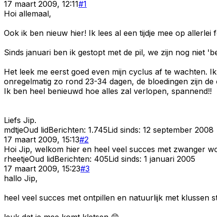
17 maart 2009, 12:11
#
1
Hoi allemaal,
Ook ik ben nieuw hier! Ik lees al een tijdje mee op allerlei
Sinds januari ben ik gestopt met de pil, we zijn nog niet 
Het leek me eerst goed even mijn cyclus af te wachten. Ik 
onregelmatig zo rond 23-34 dagen, de bloedingen zijn de e
Ik ben heel benieuwd hoe alles zal verlopen, spannend!!
Liefs Jip.
mdtje
Oud lid
Berichten:
1.745
Lid sinds:
12 september 2008
17 maart 2009, 15:13
#
2
Hoi Jip, welkom hier en heel veel succes met zwanger w
rheetje
Oud lid
Berichten:
405
Lid sinds:
1 januari 2005
17 maart 2009, 15:23
#
3
hallo Jip,
heel veel succes met ontpillen en natuurlijk met klussen s
leuk dat je mee komt kletsen 😊