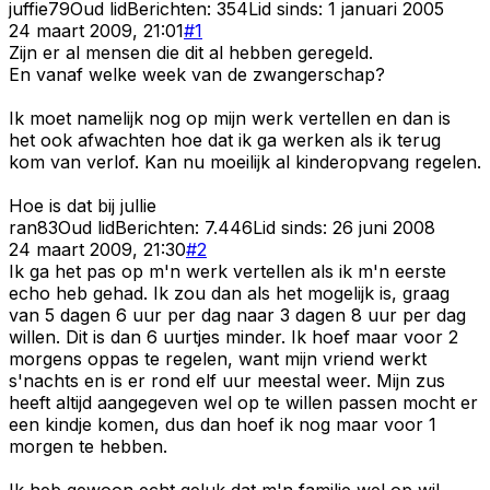
juffie79
Oud lid
Berichten:
354
Lid sinds:
1 januari 2005
24 maart 2009, 21:01
#
1
Zijn er al mensen die dit al hebben geregeld.
En vanaf welke week van de zwangerschap?
Ik moet namelijk nog op mijn werk vertellen en dan is
het ook afwachten hoe dat ik ga werken als ik terug
kom van verlof. Kan nu moeilijk al kinderopvang regelen.
Hoe is dat bij jullie
ran83
Oud lid
Berichten:
7.446
Lid sinds:
26 juni 2008
24 maart 2009, 21:30
#
2
Ik ga het pas op m'n werk vertellen als ik m'n eerste
echo heb gehad. Ik zou dan als het mogelijk is, graag
van 5 dagen 6 uur per dag naar 3 dagen 8 uur per dag
willen. Dit is dan 6 uurtjes minder. Ik hoef maar voor 2
morgens oppas te regelen, want mijn vriend werkt
s'nachts en is er rond elf uur meestal weer. Mijn zus
heeft altijd aangegeven wel op te willen passen mocht er
een kindje komen, dus dan hoef ik nog maar voor 1
morgen te hebben.
Ik heb gewoon echt geluk dat m'n familie wel op wil