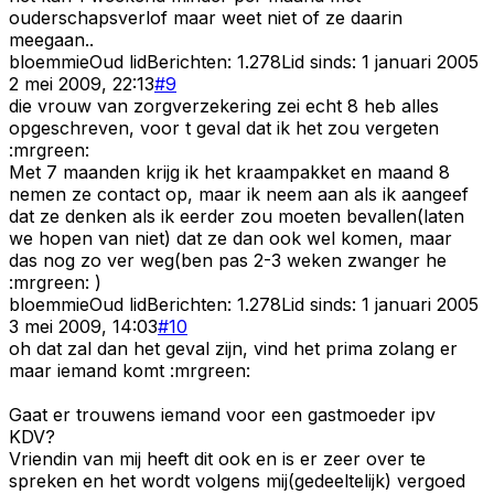
ouderschapsverlof maar weet niet of ze daarin
meegaan..
bloemmie
Oud lid
Berichten:
1.278
Lid sinds:
1 januari 2005
2 mei 2009, 22:13
#
9
die vrouw van zorgverzekering zei echt 8 heb alles
opgeschreven, voor t geval dat ik het zou vergeten
:mrgreen:
Met 7 maanden krijg ik het kraampakket en maand 8
nemen ze contact op, maar ik neem aan als ik aangeef
dat ze denken als ik eerder zou moeten bevallen(laten
we hopen van niet) dat ze dan ook wel komen, maar
das nog zo ver weg(ben pas 2-3 weken zwanger he
:mrgreen: )
bloemmie
Oud lid
Berichten:
1.278
Lid sinds:
1 januari 2005
3 mei 2009, 14:03
#
10
oh dat zal dan het geval zijn, vind het prima zolang er
maar iemand komt :mrgreen:
Gaat er trouwens iemand voor een gastmoeder ipv
KDV?
Vriendin van mij heeft dit ook en is er zeer over te
spreken en het wordt volgens mij(gedeeltelijk) vergoed