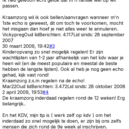
passen.
Kraamzorg wil ik ook bellen/aanvragen wanneer m'n
1ste echo is geweest, dit om toch te voorkomen, mocht
het misgaan dan hoef je niet alles weer te annuleren.
Vickypreg
Oud lid
Berichten:
4.117
Lid sinds:
28 september
2007
30 maart 2009, 19:42
#
3
Kinderopvang zo snel mogelijk regelen! Er zijn
wachtlijsten van 1-2 jaar afhankelijk van het kdv waar je
heen wil (en de meest populaire en meestal de beste
hebben de langste lijsten). Ook al heb je nog geen echo
gehad, kijk vast rond!
Kraamzorg z.s.m regelen na de echo!
Mar22
Oud lid
Berichten:
3.472
Lid sinds:
28 oktober 2008
2 april 2009, 19:53
#
4
De kraamzorg inderdaad regelen rond de 12 weken! Erg
belangrijk..
En het KDV, mijn tip is ( werk zelf op kdv ) om het
inderdaad zo snel mogelijk te doen, er zijn bij ons zelfs
mensen die zich rond de 9e week al inschrijven.