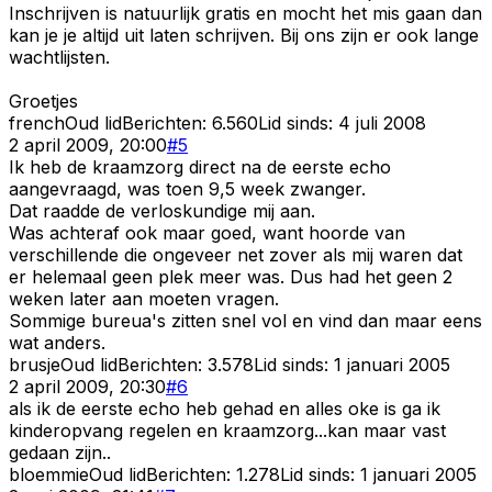
Inschrijven is natuurlijk gratis en mocht het mis gaan dan
kan je je altijd uit laten schrijven. Bij ons zijn er ook lange
wachtlijsten.
Groetjes
french
Oud lid
Berichten:
6.560
Lid sinds:
4 juli 2008
2 april 2009, 20:00
#
5
Ik heb de kraamzorg direct na de eerste echo
aangevraagd, was toen 9,5 week zwanger.
Dat raadde de verloskundige mij aan.
Was achteraf ook maar goed, want hoorde van
verschillende die ongeveer net zover als mij waren dat
er helemaal geen plek meer was. Dus had het geen 2
weken later aan moeten vragen.
Sommige bureua's zitten snel vol en vind dan maar eens
wat anders.
brusje
Oud lid
Berichten:
3.578
Lid sinds:
1 januari 2005
2 april 2009, 20:30
#
6
als ik de eerste echo heb gehad en alles oke is ga ik
kinderopvang regelen en kraamzorg...kan maar vast
gedaan zijn..
bloemmie
Oud lid
Berichten:
1.278
Lid sinds:
1 januari 2005