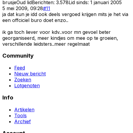
brusje
Oud lid
Berichten:
3.578
Lid sinds:
1 januari 2005
5 mei 2009, 09:28
#
11
ja dat kun je idd ook deels vergoed krijgen mits je het via
een offciciel buro doet enzo..
ik ga toch liever voor kdv..voor mn gevoel beter
georganiseerd, meer kindjes om mee op te groeien,
verschillende leidsters..meer regelmaat
Community
Feed
Nieuw bericht
Zoeken
Lotgenoten
Info
Artikelen
Tools
Archief