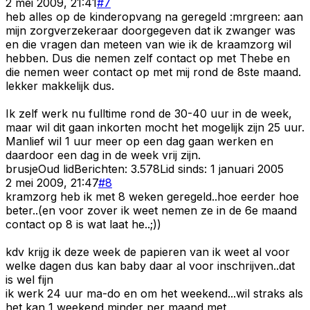
2 mei 2009, 21:41
#
7
heb alles op de kinderopvang na geregeld :mrgreen: aan
mijn zorgverzekeraar doorgegeven dat ik zwanger was
en die vragen dan meteen van wie ik de kraamzorg wil
hebben. Dus die nemen zelf contact op met Thebe en
die nemen weer contact op met mij rond de 8ste maand.
lekker makkelijk dus.
Ik zelf werk nu fulltime rond de 30-40 uur in de week,
maar wil dit gaan inkorten mocht het mogelijk zijn 25 uur.
Manlief wil 1 uur meer op een dag gaan werken en
daardoor een dag in de week vrij zijn.
brusje
Oud lid
Berichten:
3.578
Lid sinds:
1 januari 2005
2 mei 2009, 21:47
#
8
kramzorg heb ik met 8 weken geregeld..hoe eerder hoe
beter..(en voor zover ik weet nemen ze in de 6e maand
contact op 8 is wat laat he..;))
kdv krijg ik deze week de papieren van ik weet al voor
welke dagen dus kan baby daar al voor inschrijven..dat
is wel fijn
ik werk 24 uur ma-do en om het weekend...wil straks als
het kan 1 weekend minder per maand met