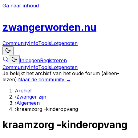
Ga naar inhoud
zwanger
worden
.nu
Community
Info
Tools
Lotgenoten
Inloggen
Registreren
Community
Info
Tools
Lotgenoten
Je bekijkt het archief van het oude forum (alleen-
lezen).
Naar de community →
Archief
›
Zwanger zijn
›
Algemeen
›
kraamzorg -kinderopvang
kraamzorg -kinderopvang