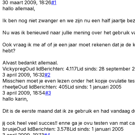
30 maart 2009, 18:26
#
1
hallo allemaal,
Ik ben nog niet zwanger en we zijn nu een half jaartje b
Nu was ik benieuwd naar jullie mening over het gebruik v
Ook vraag ik me af of je een jaar moet rekenen dat je de
hebt?
Alvast bedankt allemaal.
Vickypreg
Oud lid
Berichten:
4.117
Lid sinds:
28 september 
3 april 2009, 16:32
#
2
Misschien moet je even lezen onder het kopje ovulatie test
rheetje
Oud lid
Berichten:
405
Lid sinds:
1 januari 2005
3 april 2009, 18:54
#
3
hallo karin,
Dit is de eerste maand dat ik ze gebruik en had vandaag d
jij ook heel veel succes!! enne ga je ovu testen van mat c
brusje
Oud lid
Berichten:
3.578
Lid sinds:
1 januari 2005
3 april 2009, 19:13
#
4