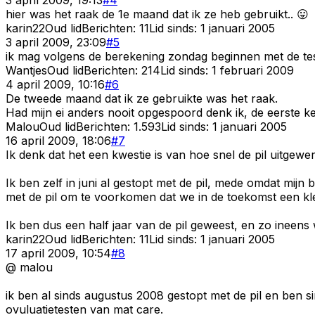
hier was het raak de 1e maand dat ik ze heb gebruikt.. 😛
karin22
Oud lid
Berichten:
11
Lid sinds:
1 januari 2005
3 april 2009, 23:09
#
5
ik mag volgens de berekening zondag beginnen met de test
Wantjes
Oud lid
Berichten:
214
Lid sinds:
1 februari 2009
4 april 2009, 10:16
#
6
De tweede maand dat ik ze gebruikte was het raak.
Had mijn ei anders nooit opgespoord denk ik, de eerste k
Malou
Oud lid
Berichten:
1.593
Lid sinds:
1 januari 2005
16 april 2009, 18:06
#
7
Ik denk dat het een kwestie is van hoe snel de pil uitgewe
Ik ben zelf in juni al gestopt met de pil, mede omdat mi
met de pil om te voorkomen dat we in de toekomst een k
Ik ben dus een half jaar van de pil geweest, en zo ineens
karin22
Oud lid
Berichten:
11
Lid sinds:
1 januari 2005
17 april 2009, 10:54
#
8
@ malou
ik ben al sinds augustus 2008 gestopt met de pil en ben s
ovuluatietesten van mat care.