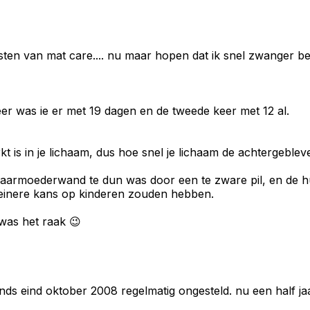
en van mat care.... nu maar hopen dat ik snel zwanger ben
eer was ie er met 19 dagen en de tweede keer met 12 al.
rkt is in je lichaam, dus hoe snel je lichaam de achtergeble
jn baarmoederwand te dun was door een te zware pil, en de 
leinere kans op kinderen zouden hebben.
 was het raak 😉
inds eind oktober 2008 regelmatig ongesteld. nu een half j