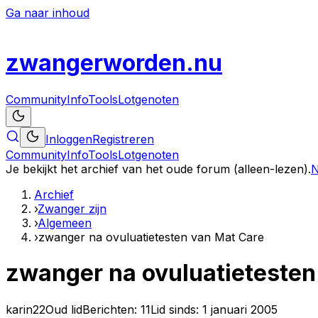
Ga naar inhoud
zwanger
worden
.nu
Community
Info
Tools
Lotgenoten
Inloggen
Registreren
Community
Info
Tools
Lotgenoten
Je bekijkt het archief van het oude forum (alleen-lezen).
N
Archief
›
Zwanger zijn
›
Algemeen
›
zwanger na ovuluatietesten van Mat Care
zwanger na ovuluatietesten
karin22
Oud lid
Berichten:
11
Lid sinds:
1 januari 2005