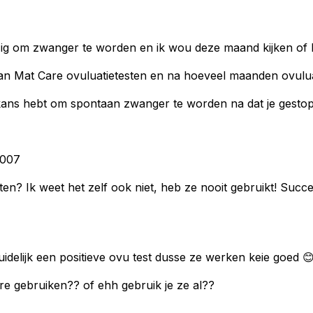
ezig om zwanger te worden en ik wou deze maand kijken of h
an Mat Care ovuluatietesten en na hoeveel maanden ovuluat
 kans hebt om spontaan zwanger te worden na dat je gestopt
2007
en? Ik weet het zelf ook niet, heb ze nooit gebruikt! Succe
uidelijk een positieve ovu test dusse ze werken keie goed 
are gebruiken?? of ehh gebruik je ze al??