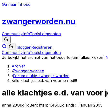
Ga naar inhoud
zwanger
worden
.nu
Community
Info
Tools
Lotgenoten
Inloggen
Registreren
Community
Info
Tools
Lotgenoten
Je bekijkt het archief van het oude forum (alleen-lezen).
N
Archief
›
Zwanger worden
›
Forum clubje zwanger worden
›
alle klachtjes e.d. van voor je nod!!!
alle klachtjes e.d. van voor 
anna123
Oud lid
Berichten:
1.486
Lid sinds:
1 januari 2005