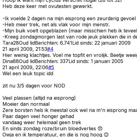
Heb deze keer met ovutesten gewerkt.
-Ik voelde 2 dagen na mijn eisprong een zeurderig gevoel 
-Heb meer trek, net als vlak voor mijn menstr.
-Mijn buik voelt opgeblazen (maar misschien heb ik tevee
-Kreeg zondagmorgen last van rode jeuk plekken die in de
Tara28
Oud lid
Berichten:
6.741
Lid sinds:
22 januari 2009
21 april 2009, 21:53
#
4
Hier weinig klachtjes. Voel me topfit en vrolijk. Beetje we
Dina88
Oud lid
Berichten:
337
Lid sinds:
1 januari 2005
21 april 2009, 22:06
#
5
Wel een leuk topic idd
zit nu 3/5 dagen voor NOD
Veel plassen (altijd na eisprong)
Moeier dan normaal
Zere borsten heb ik meestal ook wel na m'n eisprong maa
Paar dagen veel honger gehad
vandaag weer helemaal geen trek
En sinds zondag roze/bruin bloedverlies 😞
Owja en ik temperatuur, en die is nog hoog 😊