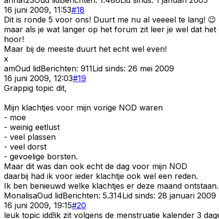
16 juni 2009, 11:53
#
18
Dit is ronde 5 voor ons! Duurt me nu al veeeel te lang! 😉
maar als je wat langer op het forum zit leer je wel dat 
hoor!
Maar bij de meeste duurt het echt wel even!
x
am
Oud lid
Berichten:
911
Lid sinds:
26 mei 2009
16 juni 2009, 12:03
#
19
Grappig topic dit,
Mijn klachtjes voor mijn vorige NOD waren
- moe
- weinig eetlust
- veel plassen
- veel dorst
- gevoelige borsten.
Maar dit was dan ook echt de dag voor mijn NOD
daarbij had ik voor ieder klachtje ook wel een reden.
Ik ben benieuwd welke klachtjes er deze maand ontstaan.
Monalisa
Oud lid
Berichten:
5.314
Lid sinds:
28 januari 2009
16 juni 2009, 19:15
#
20
leuk topic idd!ik zit volgens de menstruatie kalender 3 