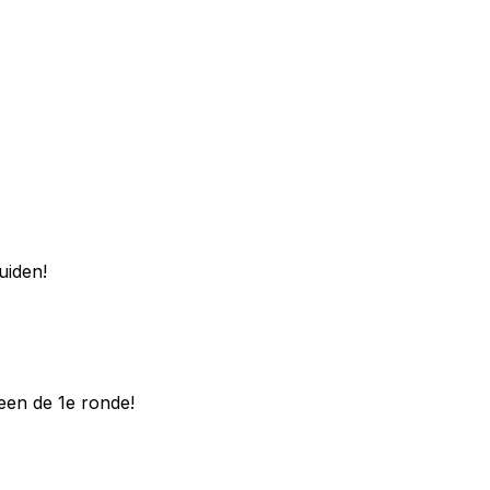
uiden!
een de 1e ronde!