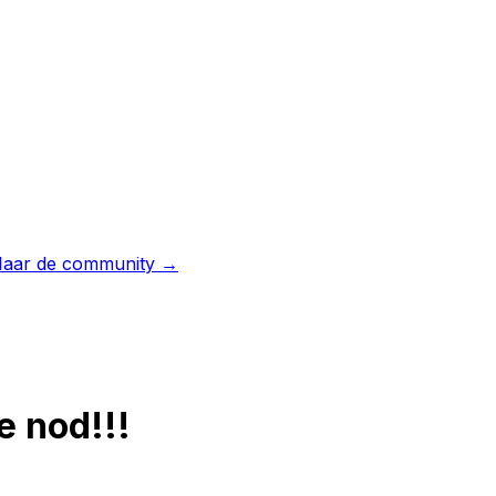
aar de community →
je nod!!!