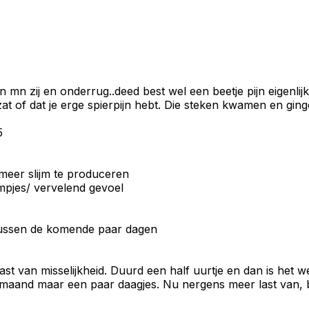
in mn zij en onderrug..deed best wel een beetje pijn eigenli
ak zat of dat je erge spierpijn hebt. Die steken kwamen en gi
5
 meer slijm te produceren
ampjes/ vervelend gevoel
 klussen de komende paar dagen
ast van misselijkheid. Duurd een half uurtje en dan is het
aand maar een paar daagjes. Nu nergens meer last van, beha