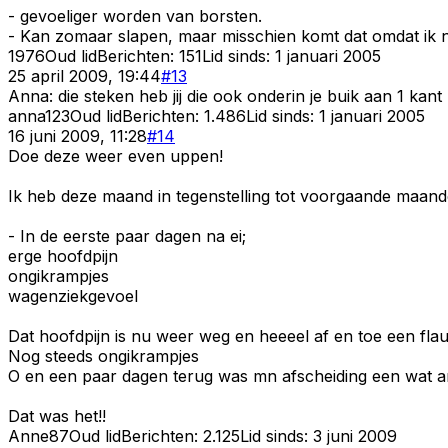
- gevoeliger worden van borsten.
- Kan zomaar slapen, maar misschien komt dat omdat ik ni
1976
Oud lid
Berichten:
151
Lid sinds:
1 januari 2005
25 april 2009, 19:44
#
13
Anna: die steken heb jij die ook onderin je buik aan 1 kant
anna123
Oud lid
Berichten:
1.486
Lid sinds:
1 januari 2005
16 juni 2009, 11:28
#
14
Doe deze weer even uppen!
Ik heb deze maand in tegenstelling tot voorgaande maande
- In de eerste paar dagen na ei;
erge hoofdpijn
ongikrampjes
wagenziekgevoel
Dat hoofdpijn is nu weer weg en heeeel af en toe een flau
Nog steeds ongikrampjes
O en een paar dagen terug was mn afscheiding een wat an
Dat was het!!
Anne87
Oud lid
Berichten:
2.125
Lid sinds:
3 juni 2009