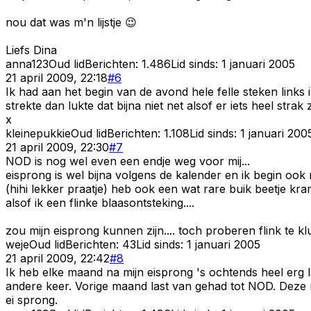
nou dat was m'n lijstje 😉
Liefs Dina
anna123
Oud lid
Berichten:
1.486
Lid sinds:
1 januari 2005
21 april 2009, 22:18
#
6
Ik had aan het begin van de avond hele felle steken links 
strekte dan lukte dat bijna niet net alsof er iets heel str
x
kleinepukkie
Oud lid
Berichten:
1.108
Lid sinds:
1 januari 200
21 april 2009, 22:30
#
7
NOD is nog wel even een endje weg voor mij...
eisprong is wel bijna volgens de kalender en ik begin ook
(hihi lekker praatje) heb ook een wat rare buik beetje kr
alsof ik een flinke blaasontsteking....
zou mijn eisprong kunnen zijn.... toch proberen flink te
weje
Oud lid
Berichten:
43
Lid sinds:
1 januari 2005
21 april 2009, 22:42
#
8
Ik heb elke maand na mijn eisprong 's ochtends heel erg l
andere keer. Vorige maand last van gehad tot NOD. Deze m
ei sprong.