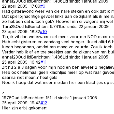
anna123
Oud lid
Berichten:
1.486
Lid sinds:
1 januari 2005
22 april 2009, 17:09
#
9
Had gisteravond weer van die nare steken en ook dat ik me 
Dat spierpijnachtige gevoel links aan de zijkant als ik me 
zo hebben dat is toch gek? Hoewel mn ei volgens mij wel va
Tara28
Oud lid
Berichten:
6.741
Lid sinds:
22 januari 2009
23 april 2009, 18:32
#
10
Tja, ik zit dan welliswaar niet meer voor mn NOD maar ern
Heb echt gisteren en vandaag veel honger. Ik eet altijd
lunch begonnen, omdat mn maag zo zeurde. Zou ik toch
Verder heb ik af en toe steekjes aan de zijkant van mn bu
anna123
Oud lid
Berichten:
1.486
Lid sinds:
1 januari 2005
25 april 2009, 16:42
#
11
Zit nu 2 a 3 dagen voor mijn nod en ben alweer 2 negatieve
Heb ook helemaal geen klachtjes meer op wat raar gevoe
daarna niet meer..? heel gek!
Nou ik hoop dat wat meer meiden hier een klachtjes op sc
z
1976
Oud lid
Berichten:
151
Lid sinds:
1 januari 2005
25 april 2009, 19:43
#
12
Hier zijn erbij gekomen: