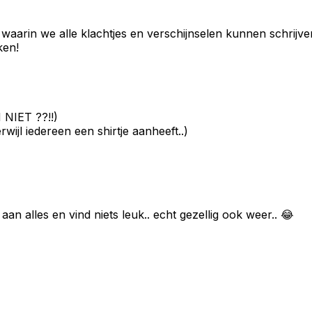
aarin we alle klachtjes en verschijnselen kunnen schrijven 
ken!
 NIET ??!!)
wijl iedereen een shirtje aanheeft..)
e aan alles en vind niets leuk.. echt gezellig ook weer.. 😂