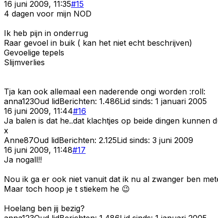
16 juni 2009, 11:35
#
15
4 dagen voor mijn NOD
Ik heb pijn in onderrug
Raar gevoel in buik ( kan het niet echt beschrijven)
Gevoelige tepels
Slijmverlies
Tja kan ook allemaal een naderende ongi worden :roll:
anna123
Oud lid
Berichten:
1.486
Lid sinds:
1 januari 2005
16 juni 2009, 11:44
#
16
Ja balen is dat he..dat klachtjes op beide dingen kunnen d
x
Anne87
Oud lid
Berichten:
2.125
Lid sinds:
3 juni 2009
16 juni 2009, 11:48
#
17
Ja nogall!!
Nou ik ga er ook niet vanuit dat ik nu al zwanger ben met
Maar toch hoop je t stiekem he 😉
Hoelang ben jij bezig?
anna123
Oud lid
Berichten:
1.486
Lid sinds:
1 januari 2005