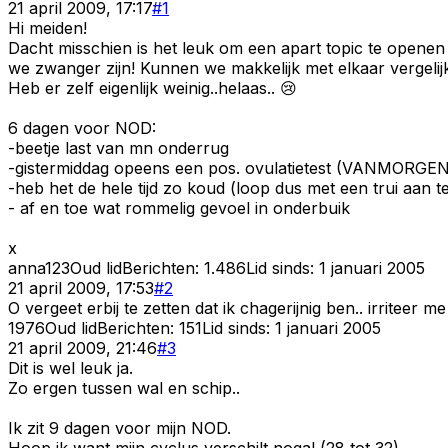
21 april 2009, 17:17
#
1
Hi meiden!
Dacht misschien is het leuk om een apart topic te openen w
we zwanger zijn! Kunnen we makkelijk met elkaar vergelij
Heb er zelf eigenlijk weinig..helaas.. 😢
6 dagen voor NOD:
-beetje last van mn onderrug
-gistermiddag opeens een pos. ovulatietest (VANMORGEN
-heb het de hele tijd zo koud (loop dus met een trui aan ter
- af en toe wat rommelig gevoel in onderbuik
x
anna123
Oud lid
Berichten:
1.486
Lid sinds:
1 januari 2005
21 april 2009, 17:53
#
2
O vergeet erbij te zetten dat ik chagerijnig ben.. irriteer m
1976
Oud lid
Berichten:
151
Lid sinds:
1 januari 2005
21 april 2009, 21:46
#
3
Dit is wel leuk ja.
Zo ergen tussen wal en schip..
Ik zit 9 dagen voor mijn NOD.
Hoop ik want mijn cyclus verschilt nogal (28 tot 32)