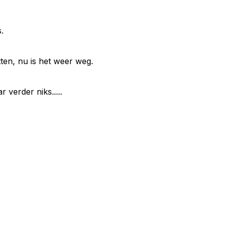
.
ten, nu is het weer weg.
 verder niks.....