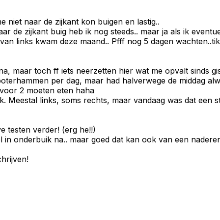
niet naar de zijkant kon buigen en lastig..
naar de zijkant buig heb ik nog steeds.. maar ja als ik event
n links kwam deze maand.. Pfff nog 5 dagen wachten..tik tak
a, maar toch ff iets neerzetten hier wat me opvalt sinds gi
 6 boterhammen per dag, maar had halverwege de middag al
 voor 2 moeten eten haha
ik. Meestal links, soms rechts, maar vandaag was dat een s
 testen verder! (erg he!!)
l in onderbuik na.. maar goed dat kan ook van een nadere
hrijven!