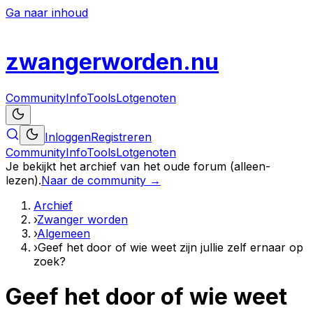
Ga naar inhoud
zwanger
worden
.nu
Community
Info
Tools
Lotgenoten
Inloggen
Registreren
Community
Info
Tools
Lotgenoten
Je bekijkt het archief van het oude forum (alleen-
lezen).
Naar de community →
Archief
›
Zwanger worden
›
Algemeen
›
Geef het door of wie weet zijn jullie zelf ernaar op
zoek?
Geef het door of wie weet