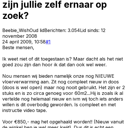
zijn jullie zelf ernaar op
zoek?
Beebie_Wish
Oud lid
Berichten:
3.054
Lid sinds:
12
november 2008
24 april 2009, 10:58
#
1
Beste mensen,
Ik weet niet of dit toegestaan is? Maar dacht als het niet
goed zou zijn dan hoor ik dat dan ook wel weer.
Nou mensen wij bieden namelijk onze nog NIEUWE
vloerverwarming aan. Zit nog compleet nieuw in doos
(doos is wel open) maar nog nooit gebruikt. Het zijn er 2
stuks en is zo circa genoeg voor 60m2...Hij is zoals ik al
vertelde nog helemaal nieuw en ivm wij toch iets anders
willen is dit overbodig geworden. Is compleet en met
instructie video tape.
Voor €850,- mag het opgehaald worden!! (Nieuw vanuit
de winkel ben je wel meer kwijt). Dus dit is echt een