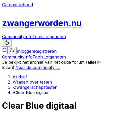
Ga naar inhoud
zwanger
worden
.nu
Community
Info
Tools
Lotgenoten
Inloggen
Registreren
Community
Info
Tools
Lotgenoten
Je bekijkt het archief van het oude forum (alleen-
lezen).
Naar de community →
Archief
›
Vragen over testen
›
Zwangerschapstesten
›
Clear Blue digitaal
Clear Blue digitaal