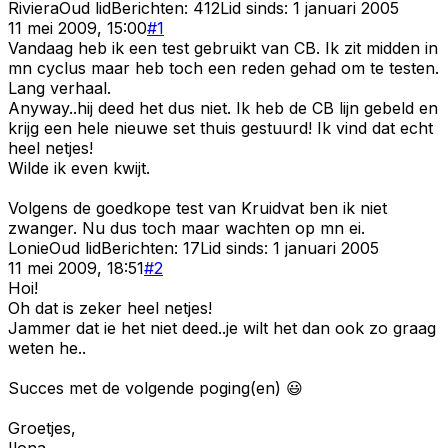
Riviera
Oud lid
Berichten:
412
Lid sinds:
1 januari 2005
11 mei 2009, 15:00
#
1
Vandaag heb ik een test gebruikt van CB. Ik zit midden in
mn cyclus maar heb toch een reden gehad om te testen.
Lang verhaal.
Anyway..hij deed het dus niet. Ik heb de CB lijn gebeld en
krijg een hele nieuwe set thuis gestuurd! Ik vind dat echt
heel netjes!
Wilde ik even kwijt.
Volgens de goedkope test van Kruidvat ben ik niet
zwanger. Nu dus toch maar wachten op mn ei.
Lonie
Oud lid
Berichten:
17
Lid sinds:
1 januari 2005
11 mei 2009, 18:51
#
2
Hoi!
Oh dat is zeker heel netjes!
Jammer dat ie het niet deed..je wilt het dan ook zo graag
weten he..
Succes met de volgende poging(en) 😃
Groetjes,
Ilona