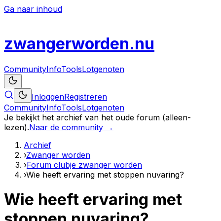
Ga naar inhoud
zwanger
worden
.nu
Community
Info
Tools
Lotgenoten
Inloggen
Registreren
Community
Info
Tools
Lotgenoten
Je bekijkt het archief van het oude forum (alleen-
lezen).
Naar de community →
Archief
›
Zwanger worden
›
Forum clubje zwanger worden
›
Wie heeft ervaring met stoppen nuvaring?
Wie heeft ervaring met
stoppen nuvaring?