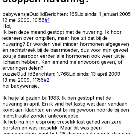
babywensje
Oud lid
Berichten:
165
Lid sinds:
1 januari 2005
12 mei 2009, 10:58
#
1
Hoi,
Ik ben deze maand gestopt met de nuvaring. Ik hoor
iedereen over ontpillen, maar hoe zit dat bij de
nuvaring? Er worden veel minder hormonen afgegeven
én rechtstreek bij de baarmoeder, dus voor mijn gevoel
zou je daardoor eerder alle hormonen ook weer uit je
lichaam hebben. Kan iemand me antwoord geven, of
ervaringen delen?
suzzie
Oud lid
Berichten:
1.768
Lid sinds:
13 april 2009
13 mei 2009, 11:56
#
2
hoi babywensje,
Ik ha je al gezien bij 1983. Ik ben gestopt met de
nuvaring in april. En ik vind het lastig wat daar vandaan
komt aan klachten en wat bij mij gewoon hoorde bij een
menstruatie zonder anticonceptie.
Ik heb na mijn eisprong vreselijk last gehad van zere
borsten en was misselijk. Maar dit was geen
zwangerschap want heb 28 dagen na de eerste dag van