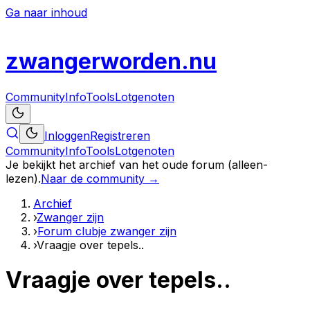
Ga naar inhoud
zwanger
worden
.nu
Community
Info
Tools
Lotgenoten
Inloggen
Registreren
Community
Info
Tools
Lotgenoten
Je bekijkt het archief van het oude forum (alleen-
lezen).
Naar de community →
Archief
›
Zwanger zijn
›
Forum clubje zwanger zijn
›
Vraagje over tepels..
Vraagje over tepels..