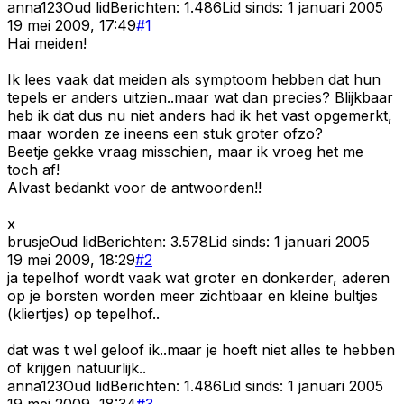
anna123
Oud lid
Berichten:
1.486
Lid sinds:
1 januari 2005
19 mei 2009, 17:49
#
1
Hai meiden!
Ik lees vaak dat meiden als symptoom hebben dat hun
tepels er anders uitzien..maar wat dan precies? Blijkbaar
heb ik dat dus nu niet anders had ik het vast opgemerkt,
maar worden ze ineens een stuk groter ofzo?
Beetje gekke vraag misschien, maar ik vroeg het me
toch af!
Alvast bedankt voor de antwoorden!!
x
brusje
Oud lid
Berichten:
3.578
Lid sinds:
1 januari 2005
19 mei 2009, 18:29
#
2
ja tepelhof wordt vaak wat groter en donkerder, aderen
op je borsten worden meer zichtbaar en kleine bultjes
(kliertjes) op tepelhof..
dat was t wel geloof ik..maar je hoeft niet alles te hebben
of krijgen natuurlijk..
anna123
Oud lid
Berichten:
1.486
Lid sinds:
1 januari 2005
19 mei 2009, 18:34
#
3