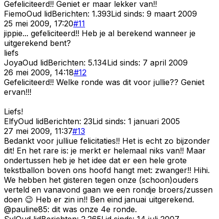
Gefeliciteerd!! Geniet er maar lekker van!!
Fiemo
Oud lid
Berichten:
1.393
Lid sinds:
9 maart 2009
25 mei 2009, 17:20
#
11
jippie... gefeliciteerd!! Heb je al berekend wanneer je
uitgerekend bent?
liefs
Joya
Oud lid
Berichten:
5.134
Lid sinds:
7 april 2009
26 mei 2009, 14:18
#
12
Gefeliciteerd!! Welke ronde was dit voor jullie?? Geniet
ervan!!!
Liefs!
Elfy
Oud lid
Berichten:
23
Lid sinds:
1 januari 2005
27 mei 2009, 11:37
#
13
Bedankt voor julliue felicitaties!! Het is echt zo bijzonder
dit! En het rare is: je merkt er helemaal niks van!! Maar
ondertussen heb je het idee dat er een hele grote
tekstballon boven ons hoofd hangt met: zwanger!! Hihi.
We hebben het gisteren tegen onze (schoon)ouders
verteld en vanavond gaan we een rondje broers/zussen
doen 😉 Heb er zin in!! Ben eind januai uitgerekend.
@pauline85: dit was onze 4e ronde.
Syl
Oud lid
Berichten:
2.265
Lid sinds:
14 juli 2007