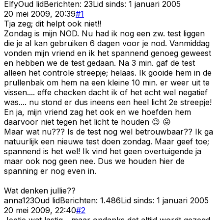
Elfy
Oud lid
Berichten:
23
Lid sinds:
1 januari 2005
20 mei 2009, 20:39
#
1
Tja zeg; dit helpt ook niet!!
Zondag is mijn NOD. Nu had ik nog een zw. test liggen
die je al kan gebruiken 6 dagen voor je nod. Vanmiddag
vonden mijn vriend en ik het spannend genoeg geweest
en hebben we de test gedaan. Na 3 min. gaf de test
alleen het controle streepje; helaas. Ik gooide hem in de
prullenbak om hem na een kleine 10 min. er weer uit te
vissen.... effe checken dacht ik of het echt wel negatief
was.... nu stond er dus ineens een heel licht 2e streepje!
En ja, mijn vriend zag het ook en we hoefden hem
daarvoor niet tegen het licht te houden 😉 😛
Maar wat nu??? Is de test nog wel betrouwbaar?? Ik ga
natuurlijk een nieuwe test doen zondag. Maar geef toe;
spannend is het wel! Ik vind het geen overtuigende ja
maar ook nog geen nee. Dus we houden hier de
spanning er nog even in.
Wat denken jullie??
anna123
Oud lid
Berichten:
1.486
Lid sinds:
1 januari 2005
20 mei 2009, 22:40
#
2
Jeetje wat lastig... maar ondanks dat altijd wordt gezegd