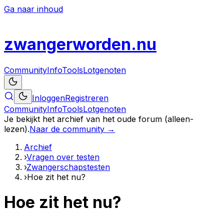
Ga naar inhoud
zwanger
worden
.nu
Community
Info
Tools
Lotgenoten
Inloggen
Registreren
Community
Info
Tools
Lotgenoten
Je bekijkt het archief van het oude forum (alleen-
lezen).
Naar de community →
Archief
›
Vragen over testen
›
Zwangerschapstesten
›
Hoe zit het nu?
Hoe zit het nu?