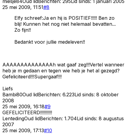
miesje84
Oud lid
Berichten:
295
Lid sinds:
1 januari 2005
25 mei 2009, 11:51
#
8
Elfy schreef:Ja en hij is POSITIEF!!!!! Ben zo
blij! Kunnen het nog niet helemaal bevatten...
Zo fijn!!
Bedankt voor jullie medeleven!!
AAAAAAAAAAAAAAh wat gaaf zeg!!!Vertel wanneer
heb je m gedaan en tegen wie heb je het al gezegd?
Gefeliciteerd!!!Supergaaf!!!
Liefs
Bambi80
Oud lid
Berichten:
6.223
Lid sinds:
8 oktober
2008
25 mei 2009, 16:18
#
9
GEFELICITEERD!!!!!!!!!!
Lenteding
Oud lid
Berichten:
1.704
Lid sinds:
8 augustus
2007
25 mei 2009, 17:13
#
10