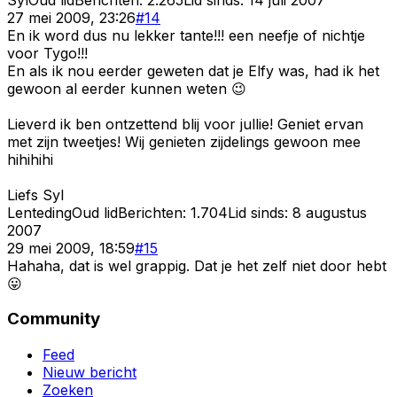
27 mei 2009, 23:26
#
14
En ik word dus nu lekker tante!!! een neefje of nichtje
voor Tygo!!!
En als ik nou eerder geweten dat je Elfy was, had ik het
gewoon al eerder kunnen weten 😉
Lieverd ik ben ontzettend blij voor jullie! Geniet ervan
met zijn tweetjes! Wij genieten zijdelings gewoon mee
hihihihi
Liefs Syl
Lenteding
Oud lid
Berichten:
1.704
Lid sinds:
8 augustus
2007
29 mei 2009, 18:59
#
15
Hahaha, dat is wel grappig. Dat je het zelf niet door hebt
😛
Community
Feed
Nieuw bericht
Zoeken