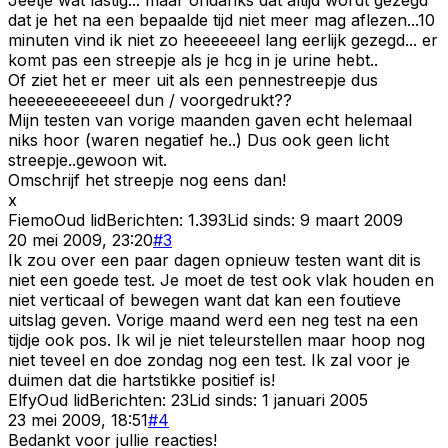
dat je het na een bepaalde tijd niet meer mag aflezen...10
minuten vind ik niet zo heeeeeeel lang eerlijk gezegd... er
komt pas een streepje als je hcg in je urine hebt..
Of ziet het er meer uit als een pennestreepje dus
heeeeeeeeeeeel dun / voorgedrukt??
Mijn testen van vorige maanden gaven echt helemaal
niks hoor (waren negatief he..) Dus ook geen licht
streepje..gewoon wit.
Omschrijf het streepje nog eens dan!
x
Fiemo
Oud lid
Berichten:
1.393
Lid sinds:
9 maart 2009
20 mei 2009, 23:20
#
3
Ik zou over een paar dagen opnieuw testen want dit is
niet een goede test. Je moet de test ook vlak houden en
niet verticaal of bewegen want dat kan een foutieve
uitslag geven. Vorige maand werd een neg test na een
tijdje ook pos. Ik wil je niet teleurstellen maar hoop nog
niet teveel en doe zondag nog een test. Ik zal voor je
duimen dat die hartstikke positief is!
Elfy
Oud lid
Berichten:
23
Lid sinds:
1 januari 2005
23 mei 2009, 18:51
#
4
Bedankt voor jullie reacties!