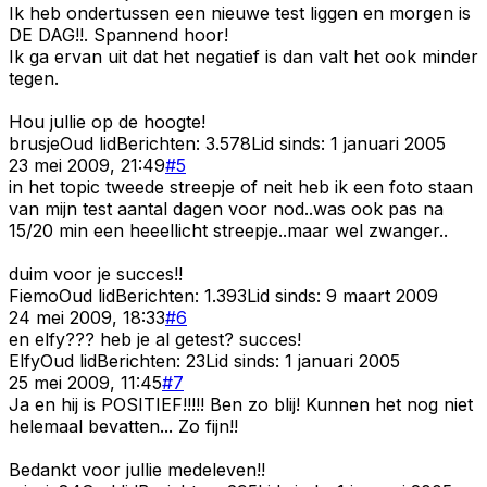
Ik heb ondertussen een nieuwe test liggen en morgen is
DE DAG!!. Spannend hoor!
Ik ga ervan uit dat het negatief is dan valt het ook minder
tegen.
Hou jullie op de hoogte!
brusje
Oud lid
Berichten:
3.578
Lid sinds:
1 januari 2005
23 mei 2009, 21:49
#
5
in het topic tweede streepje of neit heb ik een foto staan
van mijn test aantal dagen voor nod..was ook pas na
15/20 min een heeellicht streepje..maar wel zwanger..
duim voor je succes!!
Fiemo
Oud lid
Berichten:
1.393
Lid sinds:
9 maart 2009
24 mei 2009, 18:33
#
6
en elfy??? heb je al getest? succes!
Elfy
Oud lid
Berichten:
23
Lid sinds:
1 januari 2005
25 mei 2009, 11:45
#
7
Ja en hij is POSITIEF!!!!! Ben zo blij! Kunnen het nog niet
helemaal bevatten... Zo fijn!!
Bedankt voor jullie medeleven!!