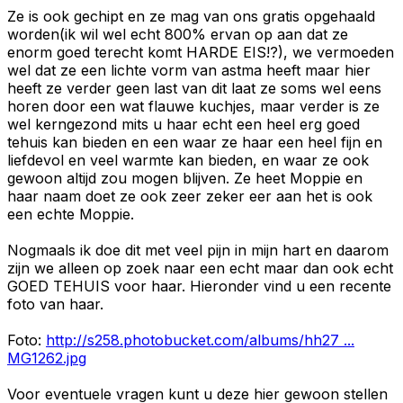
Ze is ook gechipt en ze mag van ons gratis opgehaald
worden(ik wil wel echt 800% ervan op aan dat ze
enorm goed terecht komt HARDE EIS!?), we vermoeden
wel dat ze een lichte vorm van astma heeft maar hier
heeft ze verder geen last van dit laat ze soms wel eens
horen door een wat flauwe kuchjes, maar verder is ze
wel kerngezond mits u haar echt een heel erg goed
tehuis kan bieden en een waar ze haar een heel fijn en
liefdevol en veel warmte kan bieden, en waar ze ook
gewoon altijd zou mogen blijven. Ze heet Moppie en
haar naam doet ze ook zeer zeker eer aan het is ook
een echte Moppie.
Nogmaals ik doe dit met veel pijn in mijn hart en daarom
zijn we alleen op zoek naar een echt maar dan ook echt
GOED TEHUIS voor haar. Hieronder vind u een recente
foto van haar.
Foto:
http://s258.photobucket.com/albums/hh27 ...
MG1262.jpg
Voor eventuele vragen kunt u deze hier gewoon stellen