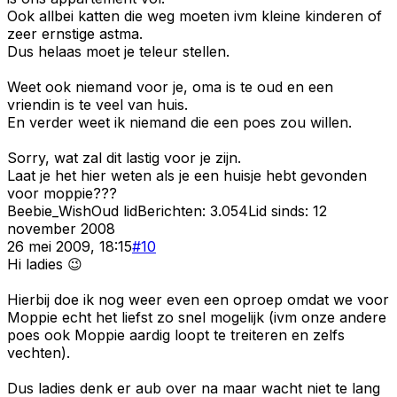
Ook allbei katten die weg moeten ivm kleine kinderen of
zeer ernstige astma.
Dus helaas moet je teleur stellen.
Weet ook niemand voor je, oma is te oud en een
vriendin is te veel van huis.
En verder weet ik niemand die een poes zou willen.
Sorry, wat zal dit lastig voor je zijn.
Laat je het hier weten als je een huisje hebt gevonden
voor moppie???
Beebie_Wish
Oud lid
Berichten:
3.054
Lid sinds:
12
november 2008
26 mei 2009, 18:15
#
10
Hi ladies 😉
Hierbij doe ik nog weer even een oproep omdat we voor
Moppie echt het liefst zo snel mogelijk (ivm onze andere
poes ook Moppie aardig loopt te treiteren en zelfs
vechten).
Dus ladies denk er aub over na maar wacht niet te lang