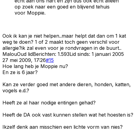
echt aan ons hart en zijn dus ook echt alleen
op zoek naar een goed en blijvend tehuis
voor Moppie.
Ook ik kan je niet helpen..maar helpt dat dan om 1 kat
weg te doen? 1 of 2 maakt toch geen verschil voor
allergie?ik zal even voor je rondvragen in de buurt..
Malou
Oud lid
Berichten:
1.593
Lid sinds:
1 januari 2005
27 mei 2009, 17:26
#
15
Hoe lang heb je Moppie nu?
En ze is 6 jaar?
Kan ze verder goed met andere dieren, honden, katten,
vogels e.d.?
Heeft ze al haar nodige entingen gehad?
Heeft de DA ook vast kunnen stellen wat het hoesten is?
Ikzelf denk aan misschien een lichte vorm van nies?