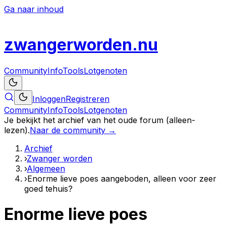
Ga naar inhoud
zwanger
worden
.nu
Community
Info
Tools
Lotgenoten
Inloggen
Registreren
Community
Info
Tools
Lotgenoten
Je bekijkt het archief van het oude forum (alleen-
lezen).
Naar de community →
Archief
›
Zwanger worden
›
Algemeen
›
Enorme lieve poes aangeboden, alleen voor zeer
goed tehuis?
Enorme lieve poes