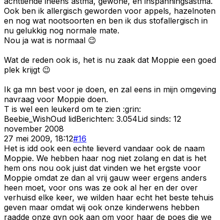
achttiende ineens astma, gewone, en inspanningsastma.
Ook ben ik allergisch geworden voor appels, hazelnoten
en nog wat nootsoorten en ben ik dus stofallergisch in
nu gelukkig nog normale mate.
Nou ja wat is normaal 😉
Wat de reden ook is, het is nu zaak dat Moppie een goed
plek krijgt 😉
Ik ga mn best voor je doen, en zal eens in mijn omgeving
navraag voor Moppie doen.
T is wel een leukerd om te zien :grin:
Beebie_Wish
Oud lid
Berichten:
3.054
Lid sinds:
12
november 2008
27 mei 2009, 18:12
#
16
Het is idd ook een echte lieverd vandaar ook de naam
Moppie. We hebben haar nog niet zolang en dat is het
hem ons nou ook juist dat vinden we het ergste voor
Moppie omdat ze dan al vrij gauw weer ergens anders
heen moet, voor ons was ze ook al her en der over
verhuisd elke keer, we wilden haar echt het beste tehuis
geven maar omdat wij ook onze kinderwens hebben
raadde onze gyn ook aan om voor haar de poes die we