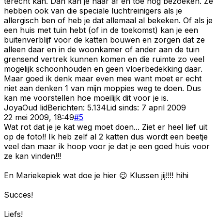
terecht kan. Dan kan je haar af en toe nog bezoeken. Ze
hebben ook van die speciale luchtreinigers als je
allergisch ben of heb je dat allemaal al bekeken. Of als je
een huis met tuin hebt (of in de toekomst) kan je een
buitenverblijf voor de katten bouwen en zorgen dat ze
alleen daar en in de woonkamer of ander aan de tuin
grensend vertrek kunnen komen en die ruimte zo veel
mogelijk schoonhouden en geen vloerbedekking daar.
Maar goed ik denk maar even mee want moet er echt
niet aan denken 1 van mijn moppies weg te doen. Dus
kan me voorstellen hoe moeilijk dit voor je is.
Joya
Oud lid
Berichten:
5.134
Lid sinds:
7 april 2009
22 mei 2009, 18:49
#
5
Wat rot dat je je kat weg moet doen... Ziet er heel lief uit
op de foto!! Ik heb zelf al 2 katten dus wordt een beetje
veel dan maar ik hoop voor je dat je een goed huis voor
ze kan vinden!!!
En Mariekepiek wat doe je hier 😉 Klussen jij!!!! hihi
Succes!
Liefs!