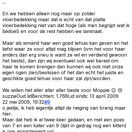
...
En we hebben alleen nog maar op zolder
vloerbedekking maar dat is echt van dat platte
vloerbedekking niet van dat hoge (als men begrijpt wat ik
bedoel) en voor de rest hebben we laminaat.
Maar als iemand haar een goed tehuis kan geven en het
liefst waar ze voor altijd mag blijven (ivm het voor haar
anders dan erg sneu is want ze wil en verdiend gewoon
het beste), dan zijn wij eventueel ook wel bereid om
haar te komen brengen dan kunnen wij ook met onze
eigen ogen zien/beslissen of het dan echt het juiste en
geschikte goed tehuis voor haar zal zijn/worden.
We willen het aller aller aller beste voor Moppie 😉 😢
suzzie
Oud lid
Berichten:
1.768
Lid sinds:
13 april 2009
22 mei 2009, 19:32
#
9
o jeetje, ik heb eigenlijk altijd de neiging van breng maar
hier.
Maar dat heb ik al twee keer gedaan, en met een poes
van 7 en een kater van 9 (lijkt in gedrag nog een kitten)
is ons appartement vol.