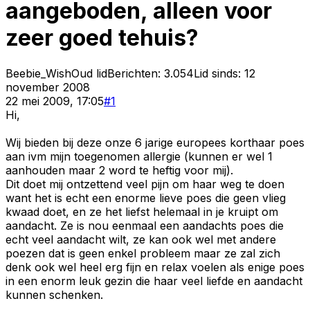
aangeboden, alleen voor
zeer goed tehuis?
Beebie_Wish
Oud lid
Berichten:
3.054
Lid sinds:
12
november 2008
22 mei 2009, 17:05
#
1
Hi,
Wij bieden bij deze onze 6 jarige europees korthaar poes
aan ivm mijn toegenomen allergie (kunnen er wel 1
aanhouden maar 2 word te heftig voor mij).
Dit doet mij ontzettend veel pijn om haar weg te doen
want het is echt een enorme lieve poes die geen vlieg
kwaad doet, en ze het liefst helemaal in je kruipt om
aandacht. Ze is nou eenmaal een aandachts poes die
echt veel aandacht wilt, ze kan ook wel met andere
poezen dat is geen enkel probleem maar ze zal zich
denk ook wel heel erg fijn en relax voelen als enige poes
in een enorm leuk gezin die haar veel liefde en aandacht
kunnen schenken.