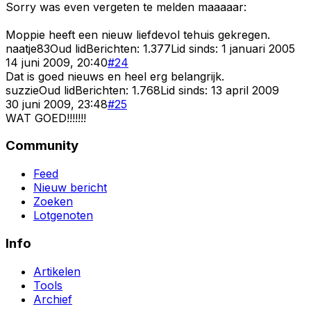
Sorry was even vergeten te melden maaaaar:
Moppie heeft een nieuw liefdevol tehuis gekregen.
naatje83
Oud lid
Berichten:
1.377
Lid sinds:
1 januari 2005
14 juni 2009, 20:40
#
24
Dat is goed nieuws en heel erg belangrijk.
suzzie
Oud lid
Berichten:
1.768
Lid sinds:
13 april 2009
30 juni 2009, 23:48
#
25
WAT GOED!!!!!!!
Community
Feed
Nieuw bericht
Zoeken
Lotgenoten
Info
Artikelen
Tools
Archief