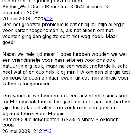
ik heb hier al 2 jonge poezen lopen.
Beebie_Wish
Oud lid
Berichten:
3.054
Lid sinds:
12
november 2008
26 mei 2009, 21:20
#
12
Nee het grootste probleem is dat er bij mij mijn allergie
voor katten toegenomen is, als het alleen om het
vechten ging dan ging ze echt niet weg hoor...Maar
goed!
Nadat we hele tijd maar 1 poes hebben wouden we wel
een vriendinnetje voor haar erbij en voor ons ook
natuurlijk erg leuk, maar na een week snotterde ik echt
heel wat af en dus heb ik bij mijn HA om een allergie test
opnieuw te doen en daar kwam uit dat mijn allergie voor
katten is toegenomen.
Dus vandaar we hebben ook een advertentie sinds kort
op MP geplaatst maar het gaat ons echt aan ons hart en
zijn dus ook echt alleen op zoek naar een goed en
blijvend tehuis voor Moppie.
Bambi80
Oud lid
Berichten:
6.223
Lid sinds:
8 oktober
2008
26 mei 2009, 21:21
#
13