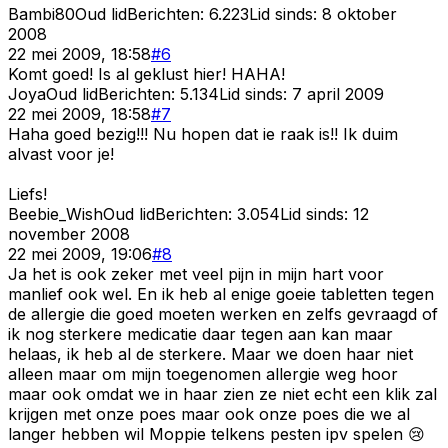
Bambi80
Oud lid
Berichten:
6.223
Lid sinds:
8 oktober
2008
22 mei 2009, 18:58
#
6
Komt goed! Is al geklust hier! HAHA!
Joya
Oud lid
Berichten:
5.134
Lid sinds:
7 april 2009
22 mei 2009, 18:58
#
7
Haha goed bezig!!! Nu hopen dat ie raak is!! Ik duim
alvast voor je!
Liefs!
Beebie_Wish
Oud lid
Berichten:
3.054
Lid sinds:
12
november 2008
22 mei 2009, 19:06
#
8
Ja het is ook zeker met veel pijn in mijn hart voor
manlief ook wel. En ik heb al enige goeie tabletten tegen
de allergie die goed moeten werken en zelfs gevraagd of
ik nog sterkere medicatie daar tegen aan kan maar
helaas, ik heb al de sterkere. Maar we doen haar niet
alleen maar om mijn toegenomen allergie weg hoor
maar ook omdat we in haar zien ze niet echt een klik zal
krijgen met onze poes maar ook onze poes die we al
langer hebben wil Moppie telkens pesten ipv spelen 😢