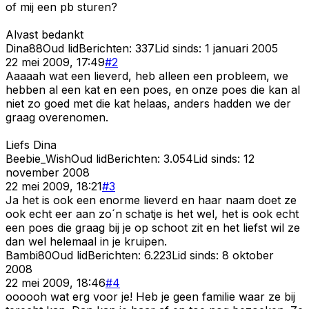
of mij een pb sturen?
Alvast bedankt
Dina88
Oud lid
Berichten:
337
Lid sinds:
1 januari 2005
22 mei 2009, 17:49
#
2
Aaaaah wat een lieverd, heb alleen een probleem, we
hebben al een kat en een poes, en onze poes die kan al
niet zo goed met die kat helaas, anders hadden we der
graag overenomen.
Liefs Dina
Beebie_Wish
Oud lid
Berichten:
3.054
Lid sinds:
12
november 2008
22 mei 2009, 18:21
#
3
Ja het is ook een enorme lieverd en haar naam doet ze
ook echt eer aan zo´n schatje is het wel, het is ook echt
een poes die graag bij je op schoot zit en het liefst wil ze
dan wel helemaal in je kruipen.
Bambi80
Oud lid
Berichten:
6.223
Lid sinds:
8 oktober
2008
22 mei 2009, 18:46
#
4
oooooh wat erg voor je! Heb je geen familie waar ze bij