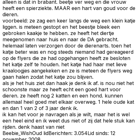
alleen is dat in brabant. beetje ver weg en die vrouw
heeft een spierziekte. MAAR een hart van goud voor de
dieren.
voorbeeld: ze zag een keer langs de weg een klein katje
liggen. is meteen gestopt en het beestje bleek een
gebroken kaakje te hebben. ze heeft het diertje
meegenomen naar huis en naar de DA gebracht.
helemaal laten verzorgen door de dierenarts. toen het
katje beter was en nog steeds niemand had gereageerd
op de flyers die ze had opgehangen heeft ze besloten
het katje zelf te houden. het katje had haar met lieve
kraaloogjes aangekeken en ze is meteen de flyers weg
gaan halen zodat het katje zou blijven.
als je het huis ziet dan haak je denk ik af. is nou niet het
schoonste maar ze heeft echt een goed hart voor
dieren. ze heeft nog 2 katten en een hond. kunnen
allemaal heel goed met elkaar overweg. 1 hele oude kat
en dan 1 van 2 of 3 jaar denk ik.
ik kan het voor je navragen als je wilt, maar het is wel
een heel eind en ik weet dus niet of zij dat hele stuk kan
rijden. denk haast van niet
Beebie_Wish
Oud lid
Berichten:
3.054
Lid sinds:
12
november 2008