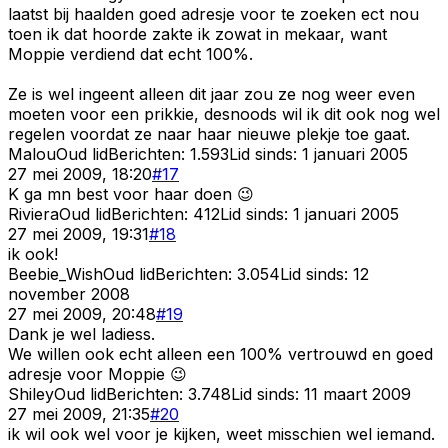
laatst bij haalden goed adresje voor te zoeken ect nou
toen ik dat hoorde zakte ik zowat in mekaar, want
Moppie verdiend dat echt 100%.
Ze is wel ingeent alleen dit jaar zou ze nog weer even
moeten voor een prikkie, desnoods wil ik dit ook nog wel
regelen voordat ze naar haar nieuwe plekje toe gaat.
Malou
Oud lid
Berichten:
1.593
Lid sinds:
1 januari 2005
27 mei 2009, 18:20
#
17
K ga mn best voor haar doen 😉
Riviera
Oud lid
Berichten:
412
Lid sinds:
1 januari 2005
27 mei 2009, 19:31
#
18
ik ook!
Beebie_Wish
Oud lid
Berichten:
3.054
Lid sinds:
12
november 2008
27 mei 2009, 20:48
#
19
Dank je wel ladiess.
We willen ook echt alleen een 100% vertrouwd en goed
adresje voor Moppie 😉
Shiley
Oud lid
Berichten:
3.748
Lid sinds:
11 maart 2009
27 mei 2009, 21:35
#
20
ik wil ook wel voor je kijken, weet misschien wel iemand.