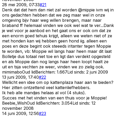
28 mei 2009, 07:33
#
21
Denk dat dat hem dan niet zal worden @mippie ivm wij in
ons gedachten hebben dat we zeg maar wel in onze
omgeving bijv haar weg willen brengen, maar naar
braband ff helemaal vinden we ook wel wat te ver...Dank
je wel voor je aanbod en het gaat ons er ook om dat ze
een enorm goed tehuis krijgt, alleen we weten niet of ze
met honden kan wij hebben geen hond iig. alleen een
poes en deze begint ook steeeds iritanter tegen Moppie
te worden, vb: Moppie wil langs haar heen maar dit laat
Bolletje dus totaal niet toe en ligt dan verdekt opgesteld
en als Moppie dan nog langs haar heen loopt haalt ze
uit en tsja vechten ze weer, vinden we zo zielig ook.
mimimabo
Oud lid
Berichten:
1.667
Lid sinds:
2 juni 2009
13 juni 2009, 17:40
#
22
Wellicht een idee om op kattenplaza haar aan te bieden?
Hier zitten ontzettend veel kattenliefhebbers.
Ik heb alle mandjes helaas al vol (4 stuks).
Succes met het vinden van een thuis voor je Moppie!
Beebie_Wish
Oud lid
Berichten:
3.054
Lid sinds:
12
november 2008
14 juni 2009, 12:56
#
23