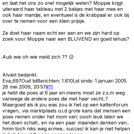
en laat het ons zo snel mogelijk weten? Moppie krijgt
uiteraard haar tableau met 2 bakjes met haar mee en
ook haar mandje, en eventueel is de krabpaal er ook bij
over te nemen voor een klein prijsje.
Ze doet haar naam echt eer aan en we zijn hard op
zoek voor Moppie naar een BLIJVEND en goed tehuis?
Aub wie oh wie meld zich ?? 😉
Alvast bedankt.
Eva_697
Oud lid
Berichten:
1.610
Lid sinds:
1 januari 2005
26 mei 2009, 20:57
#
11
je hebt die poes al 6 jaar en ineens moet ze z.s.m weg
vanwege de andere poes die met haar vecht..?
Maargoed als ik jou was zou ik het op een kattenforum
vragen.. via marktplaats o.i.d grote kans dat mensen een
poes nemen onder het mom van: oooh leuk laten we
het doen schat!.. en na een paar maanden denken van..
hmm toch niks weg ermee.. succes! ik kan je niet helpen