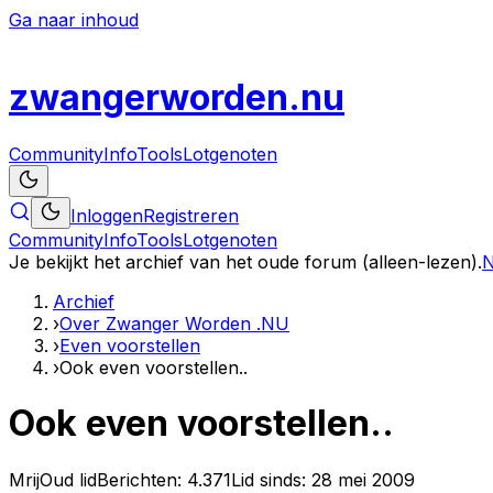
Ga naar inhoud
zwanger
worden
.nu
Community
Info
Tools
Lotgenoten
Inloggen
Registreren
Community
Info
Tools
Lotgenoten
Je bekijkt het archief van het oude forum (alleen-lezen).
N
Archief
›
Over Zwanger Worden .NU
›
Even voorstellen
›
Ook even voorstellen..
Ook even voorstellen..
Mrij
Oud lid
Berichten:
4.371
Lid sinds:
28 mei 2009