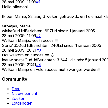
28 mei 2009, 11:08
#
1
Hallo allemaal,
Ik ben Marije, 22 jaar, 6 weken getrouwd.. en helemaal klaa
Groetjes, Marije
wieke
Oud lid
Berichten:
697
Lid sinds:
1 januari 2005
28 mei 2009, 11:09
#
2
Welkom Marije.. veel succes !!!
Sonja165
Oud lid
Berichten:
246
Lid sinds:
1 januari 2005
28 mei 2009, 20:21
#
3
Hoi welkom en succes he 😉
leeuwinnetje
Oud lid
Berichten:
3.244
Lid sinds:
5 januari 20
28 mei 2009, 21:41
#
4
Welkom Marije en vele succes met zwanger worden!!
Community
Feed
Nieuw bericht
Zoeken
Lotgenoten