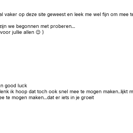
al vaker op deze site geweest en leek me wel fijn om mee t
l zijn we begonnen met proberen...
oor jullie allen 😉 )
en good luck
denk ik hoop dat toch ook snel mee te mogen maken..lijkt m
te mogen maken...dat er iets in je groeit