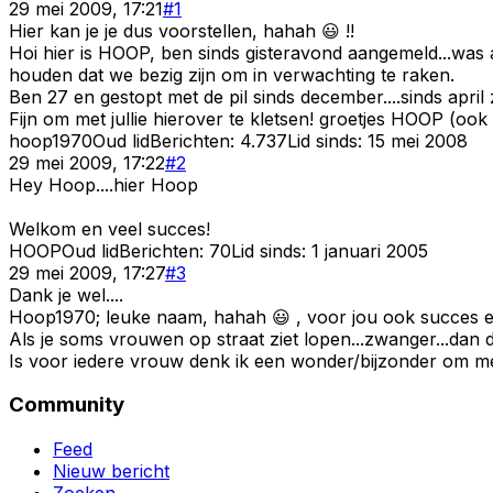
29 mei 2009, 17:21
#
1
Hier kan je je dus voorstellen, hahah 😃 !!
Hoi hier is HOOP, ben sinds gisteravond aangemeld...was 
houden dat we bezig zijn om in verwachting te raken.
Ben 27 en gestopt met de pil sinds december....sinds apri
Fijn om met jullie hierover te kletsen! groetjes HOOP (ook v
hoop1970
Oud lid
Berichten:
4.737
Lid sinds:
15 mei 2008
29 mei 2009, 17:22
#
2
Hey Hoop....hier Hoop
Welkom en veel succes!
HOOP
Oud lid
Berichten:
70
Lid sinds:
1 januari 2005
29 mei 2009, 17:27
#
3
Dank je wel....
Hoop1970; leuke naam, hahah 😃 , voor jou ook succes 
Als je soms vrouwen op straat ziet lopen...zwanger...dan 
Is voor iedere vrouw denk ik een wonder/bijzonder om mee 
Community
Feed
Nieuw bericht