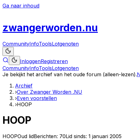
Ga naar inhoud
zwanger
worden
.nu
Community
Info
Tools
Lotgenoten
Inloggen
Registreren
Community
Info
Tools
Lotgenoten
Je bekijkt het archief van het oude forum (alleen-lezen).
N
Archief
›
Over Zwanger Worden .NU
›
Even voorstellen
›
HOOP
HOOP
HOOP
Oud lid
Berichten:
70
Lid sinds:
1 januari 2005