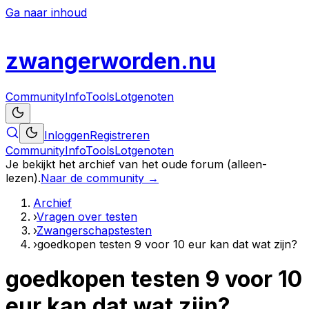
Ga naar inhoud
zwanger
worden
.nu
Community
Info
Tools
Lotgenoten
Inloggen
Registreren
Community
Info
Tools
Lotgenoten
Je bekijkt het archief van het oude forum (alleen-
lezen).
Naar de community →
Archief
›
Vragen over testen
›
Zwangerschapstesten
›
goedkopen testen 9 voor 10 eur kan dat wat zijn?
goedkopen testen 9 voor 10
eur kan dat wat zijn?