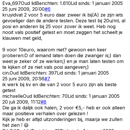
Eva_697
Oud lid
Berichten:
1.610
Lid sinds:
1 januari 2005
25 juni 2009, 20:00
#
6
kruyidvat 2 voor 5 euro daar zweer ik bij(A) ze zijn iets
gevoeliger dan de andere testen. Deze test bij 20u/mL al
posi en anderen bij 25 voor zover ik weet. Heb nog
nooit vals positief getest en moet zeggen het scheelt je
klauwen met geld,
9 voor 10euro, waarom niet? gewoon een keer
proberen:D of iemand laten doen die zwanger is;) dan
weet je zeker of ze werken;) en je man laten testen om
te kijken of ze niet vals posi aangeven;)
cin.
Oud lid
Berichten:
397
Lid sinds:
1 januari 2005
25 juni 2009, 20:56
#
7
ik werk bij kv en die van 2 voor 5 euro zijn als beste
getest
michxelle
Oud lid
Berichten:
70
Lid sinds:
1 januari 2005
20 juli 2009, 11:12
#
8
Die ga ik dalijk ook halen, 2 voor €5,- heb er ook alleen
maar positieve verhalen over gelezen !
Kijk je heb er altijd uitzonderingen bij, maarja we zullen
het zien ! 😃