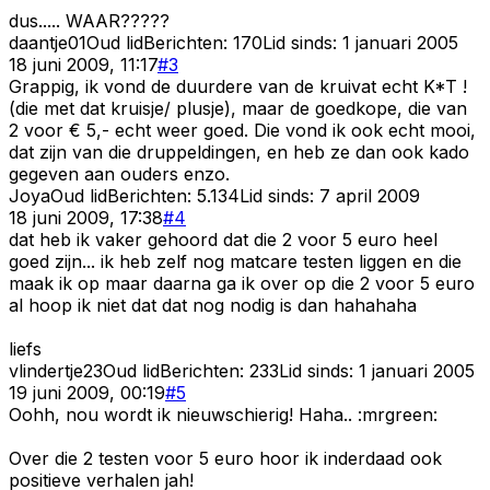
dus..... WAAR?????
daantje01
Oud lid
Berichten:
170
Lid sinds:
1 januari 2005
18 juni 2009, 11:17
#
3
Grappig, ik vond de duurdere van de kruivat echt K*T !
(die met dat kruisje/ plusje), maar de goedkope, die van
2 voor € 5,- echt weer goed. Die vond ik ook echt mooi,
dat zijn van die druppeldingen, en heb ze dan ook kado
gegeven aan ouders enzo.
Joya
Oud lid
Berichten:
5.134
Lid sinds:
7 april 2009
18 juni 2009, 17:38
#
4
dat heb ik vaker gehoord dat die 2 voor 5 euro heel
goed zijn... ik heb zelf nog matcare testen liggen en die
maak ik op maar daarna ga ik over op die 2 voor 5 euro
al hoop ik niet dat dat nog nodig is dan hahahaha
liefs
vlindertje23
Oud lid
Berichten:
233
Lid sinds:
1 januari 2005
19 juni 2009, 00:19
#
5
Oohh, nou wordt ik nieuwschierig! Haha.. :mrgreen:
Over die 2 testen voor 5 euro hoor ik inderdaad ook
positieve verhalen jah!