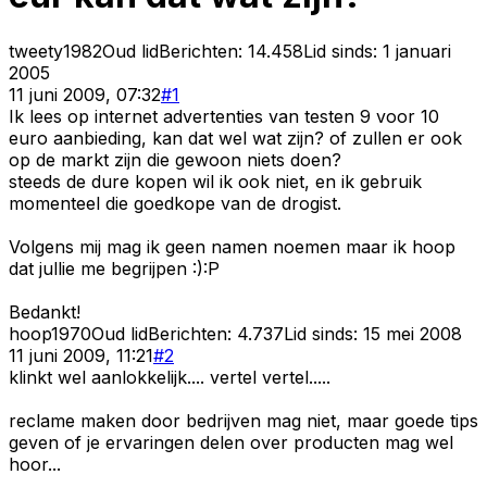
tweety1982
Oud lid
Berichten:
14.458
Lid sinds:
1 januari
2005
11 juni 2009, 07:32
#
1
Ik lees op internet advertenties van testen 9 voor 10
euro aanbieding, kan dat wel wat zijn? of zullen er ook
op de markt zijn die gewoon niets doen?
steeds de dure kopen wil ik ook niet, en ik gebruik
momenteel die goedkope van de drogist.
Volgens mij mag ik geen namen noemen maar ik hoop
dat jullie me begrijpen :):P
Bedankt!
hoop1970
Oud lid
Berichten:
4.737
Lid sinds:
15 mei 2008
11 juni 2009, 11:21
#
2
klinkt wel aanlokkelijk.... vertel vertel.....
reclame maken door bedrijven mag niet, maar goede tips
geven of je ervaringen delen over producten mag wel
hoor...