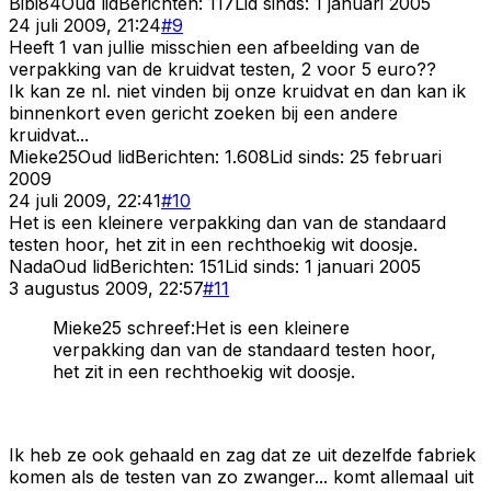
Bibi84
Oud lid
Berichten:
117
Lid sinds:
1 januari 2005
24 juli 2009, 21:24
#
9
Heeft 1 van jullie misschien een afbeelding van de
verpakking van de kruidvat testen, 2 voor 5 euro??
Ik kan ze nl. niet vinden bij onze kruidvat en dan kan ik
binnenkort even gericht zoeken bij een andere
kruidvat...
Mieke25
Oud lid
Berichten:
1.608
Lid sinds:
25 februari
2009
24 juli 2009, 22:41
#
10
Het is een kleinere verpakking dan van de standaard
testen hoor, het zit in een rechthoekig wit doosje.
Nada
Oud lid
Berichten:
151
Lid sinds:
1 januari 2005
3 augustus 2009, 22:57
#
11
Mieke25 schreef:Het is een kleinere
verpakking dan van de standaard testen hoor,
het zit in een rechthoekig wit doosje.
Ik heb ze ook gehaald en zag dat ze uit dezelfde fabriek
komen als de testen van zo zwanger... komt allemaal uit