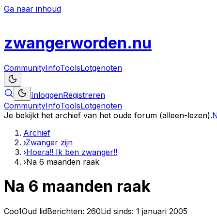
Ga naar inhoud
zwanger
worden
.nu
Community
Info
Tools
Lotgenoten
Inloggen
Registreren
Community
Info
Tools
Lotgenoten
Je bekijkt het archief van het oude forum (alleen-lezen).
N
Archief
›
Zwanger zijn
›
Hoera!! Ik ben zwanger!!
›
Na 6 maanden raak
Na 6 maanden raak
Coo1
Oud lid
Berichten:
260
Lid sinds:
1 januari 2005