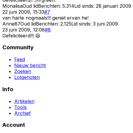
Monalisa
Oud lid
Berichten:
5.314
Lid sinds:
28 januari 2009
22 juni 2009, 15:33
#
7
van harte nogmaals!!! geniet ervan he!
Anne87
Oud lid
Berichten:
2.125
Lid sinds:
3 juni 2009
23 juni 2009, 12:08
#
8
Gefeliciteerd!!! 😃
Community
Feed
Nieuw bericht
Zoeken
Lotgenoten
Info
Artikelen
Tools
Archief
Account