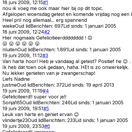
18 juni 2009, 12:15
#
1
nou ik voeg me ook maar hier bij op dit topic.
Afgelopen woensdag getest en komende vrijdag nog een ke
Heel pril nog allemaal... erg spannend
wieke
Oud lid
Berichten:
697
Lid sinds:
1 januari 2005
18 juni 2009, 12:24
#
2
Hier nogmaals Gefelicitieerdddddddd ! 😊
😛 😛 😛 😛 😛 😛
nluiten
Oud lid
Berichten:
1.891
Lid sinds:
1 januari 2005
19 juni 2009, 11:12
#
3
Van harte hoor! Heb je vandaag al getest? Positief he 😉 .
Ik heb dat toen ook gedaan, haha. HEt is zo onwerkelijk.
Nu lekker genieten van je zwangerschap!
Liefs Nadine
justme
Oud lid
Berichten:
372
Lid sinds:
19 april 2013
19 juni 2009, 11:19
#
4
Gefeliciteerd!! super voor je!!
Sonja165
Oud lid
Berichten:
246
Lid sinds:
1 januari 2005
19 juni 2009, 19:51
#
5
Leuk van harte en geniet ervan 😉
vlindertje23
Oud lid
Berichten:
233
Lid sinds:
1 januari 2005
19 juni 2009, 23:53
#
6
Gefeliciteerd!! :mrgreen: