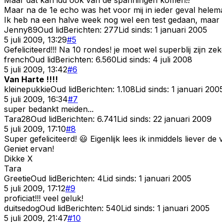
Maar na de 1e echo was het voor mij in ieder geval helemaa
Ik heb na een halve week nog wel een test gedaan, maar d
Jenny89
Oud lid
Berichten:
277
Lid sinds:
1 januari 2005
5 juli 2009, 13:29
#
5
Gefeliciteerd!!! Na 10 rondes! je moet wel superblij zijn ze
french
Oud lid
Berichten:
6.560
Lid sinds:
4 juli 2008
5 juli 2009, 13:42
#
6
Van Harte !!!!
kleinepukkie
Oud lid
Berichten:
1.108
Lid sinds:
1 januari 200
5 juli 2009, 16:34
#
7
super bedankt meiden...
Tara28
Oud lid
Berichten:
6.741
Lid sinds:
22 januari 2009
5 juli 2009, 17:10
#
8
Super gefeliciteerd! 😃 Eigenlijk lees ik inmiddels lieve
Geniet ervan!
Dikke X
Tara
Greetie
Oud lid
Berichten:
4
Lid sinds:
1 januari 2005
5 juli 2009, 17:12
#
9
proficiat!!! veel geluk!
duitsedog
Oud lid
Berichten:
540
Lid sinds:
1 januari 2005
5 juli 2009, 21:47
#
10