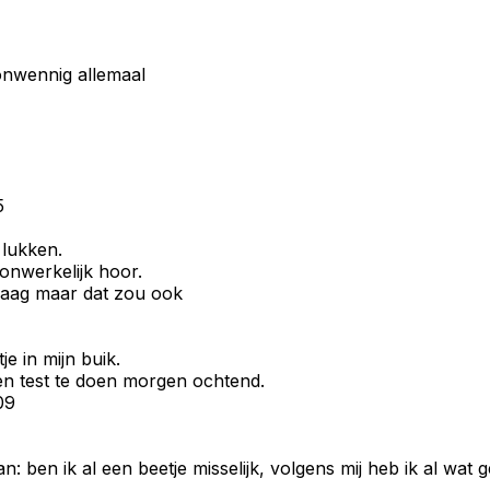
onwennig allemaal
5
 lukken.
 onwerkelijk hoor.
andaag maar dat zou ook
e in mijn buik.
een test te doen morgen ochtend.
09
n: ben ik al een beetje misselijk, volgens mij heb ik al wat 