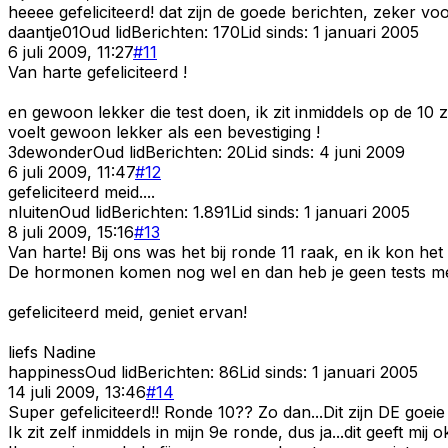
heeee gefeliciteerd! dat zijn de goede berichten, zeker v
daantje01
Oud lid
Berichten:
170
Lid sinds:
1 januari 2005
6 juli 2009, 11:27
#
11
Van harte gefeliciteerd !
en gewoon lekker die test doen, ik zit inmiddels op de 10 
voelt gewoon lekker als een bevestiging !
3dewonder
Oud lid
Berichten:
20
Lid sinds:
4 juni 2009
6 juli 2009, 11:47
#
12
gefeliciteerd meid....
nluiten
Oud lid
Berichten:
1.891
Lid sinds:
1 januari 2005
8 juli 2009, 15:16
#
13
Van harte! Bij ons was het bij ronde 11 raak, en ik kon h
De hormonen komen nog wel en dan heb je geen tests me
gefeliciteerd meid, geniet ervan!
liefs Nadine
happiness
Oud lid
Berichten:
86
Lid sinds:
1 januari 2005
14 juli 2009, 13:46
#
14
Super gefeliciteerd!! Ronde 10?? Zo dan...Dit zijn DE goeie
Ik zit zelf inmiddels in mijn 9e ronde, dus ja...dit geeft mi