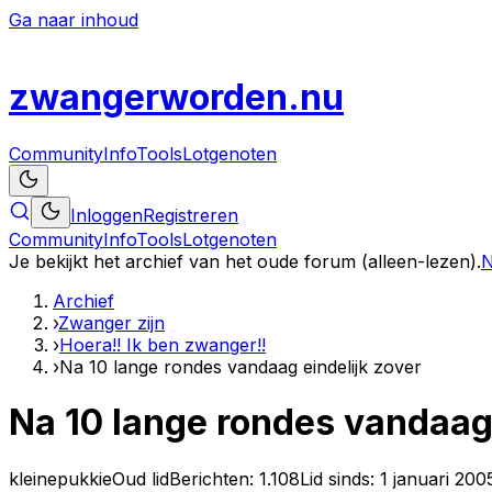
Ga naar inhoud
zwanger
worden
.nu
Community
Info
Tools
Lotgenoten
Inloggen
Registreren
Community
Info
Tools
Lotgenoten
Je bekijkt het archief van het oude forum (alleen-lezen).
N
Archief
›
Zwanger zijn
›
Hoera!! Ik ben zwanger!!
›
Na 10 lange rondes vandaag eindelijk zover
Na 10 lange rondes vandaag 
kleinepukkie
Oud lid
Berichten:
1.108
Lid sinds:
1 januari 200