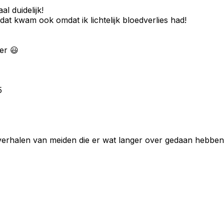
l duidelijk!
at kwam ook omdat ik lichtelijk bloedverlies had!
ker 😃
5
r de verhalen van meiden die er wat langer over gedaan hebb