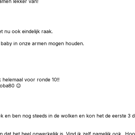
samen lekker van!
t nu ook eindelijk raak.
en baby in onze armen mogen houden.
k helemaal voor ronde 10!!
 Boba80 😉
ek en ben nog steeds in de wolken en kon het de eerste 3 d
 dat het heel onwerkelijk is. Vind ik zelf namelijk ook.. Hoo