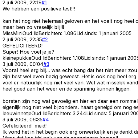
2 juli 2009, 22:19
#
1
We hebben een positieve test!!!
kan het nog niet helemaal geloven en het voelt nog heel 
maar ben zo vreselijk blij!!!
MissMini
Oud lid
Berichten:
1.086
Lid sinds:
1 januari 2005
2 juli 2009, 22:35
#
2
GEFELICITEERD!
Super! Hoe voel je je?
kleinepukkie
Oud lid
Berichten:
1.108
Lid sinds:
1 januari 200
3 juli 2009, 00:04
#
3
Vooral heel erg blij... was echt bang dat het niet meer zou
zijn best wel even bezig geweest. Het is ook nog heel erg
voel er natuurlijk nog niet veel van. Wel wat misselijk v
heel goed aan het weer en de spanning kunnen liggen.
borsten zijn nog wat gevoelig en hier en daar een rommeltj
eigenlijk nog niet veel bijzonders. haast geneigd om nog 
leeuwinnetje
Oud lid
Berichten:
3.244
Lid sinds:
5 januari 20
3 juli 2009, 06:35
#
4
Gefeliciteerd, meid!
Ik vond het in het begin ook erg onwerkelijk en je denkt da
Maar dat kan idd ook van de spanningen komen!!