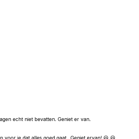
agen echt niet bevatten. Geniet er van.
p voor je dat alles goed gaat.. Geniet ervan! 😃 😃