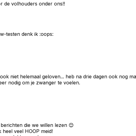
oor de volhouders onder ons!!
zw-testen denk ik :oops:
et ook niet helemaal geloven... heb na drie dagen ook nog 
er nodig om je zwanger te voelen.
 berichten die we willen lezen 😊
j ok heel veel HOOP meid!