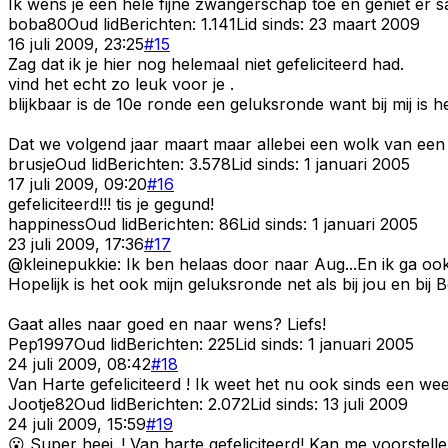
Ik wens je een hele fijne zwangerschap toe en geniet er 
boba80
Oud lid
Berichten:
1.141
Lid sinds:
23 maart 2009
16 juli 2009, 23:25
#
15
Zag dat ik je hier nog helemaal niet gefeliciteerd had.
vind het echt zo leuk voor je .
blijkbaar is de 10e ronde een geluksronde want bij mij is he
Dat we volgend jaar maart maar allebei een wolk van e
brusje
Oud lid
Berichten:
3.578
Lid sinds:
1 januari 2005
17 juli 2009, 09:20
#
16
gefeliciteerd!!! tis je gegund!
happiness
Oud lid
Berichten:
86
Lid sinds:
1 januari 2005
23 juli 2009, 17:36
#
17
@kleinepukkie: Ik ben helaas door naar Aug...En ik ga oo
Hopelijk is het ook mijn geluksronde net als bij jou en bij
Gaat alles naar goed en naar wens? Liefs!
Pep1997
Oud lid
Berichten:
225
Lid sinds:
1 januari 2005
24 juli 2009, 08:42
#
18
Van Harte gefeliciteerd ! Ik weet het nu ook sinds een we
Jootje82
Oud lid
Berichten:
2.072
Lid sinds:
13 juli 2009
24 juli 2009, 15:59
#
19
😮 Super heej..! Van harte gefeliciteerd! Kan me voorstellen