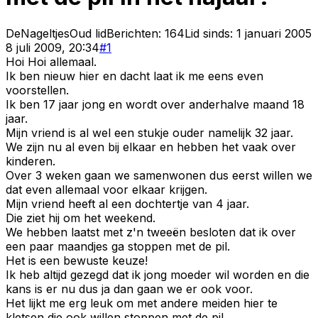
DeNageltjes
Oud lid
Berichten:
164
Lid sinds:
1 januari 2005
8 juli 2009, 20:34
#
1
Hoi Hoi allemaal.
Ik ben nieuw hier en dacht laat ik me eens even
voorstellen.
Ik ben 17 jaar jong en wordt over anderhalve maand 18
jaar.
Mijn vriend is al wel een stukje ouder namelijk 32 jaar.
We zijn nu al even bij elkaar en hebben het vaak over
kinderen.
Over 3 weken gaan we samenwonen dus eerst willen we
dat even allemaal voor elkaar krijgen.
Mijn vriend heeft al een dochtertje van 4 jaar.
Die ziet hij om het weekend.
We hebben laatst met z'n tweeën besloten dat ik over
een paar maandjes ga stoppen met de pil.
Het is een bewuste keuze!
Ik heb altijd gezegd dat ik jong moeder wil worden en die
kans is er nu dus ja dan gaan we er ook voor.
Het lijkt me erg leuk om met andere meiden hier te
kletsen die ook willen stoppen met de pil.