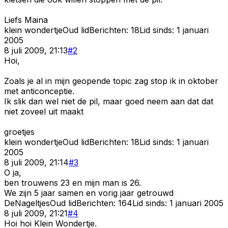
Liefs Maina
klein wondertje
Oud lid
Berichten:
18
Lid sinds:
1 januari
2005
8 juli 2009, 21:13
#
2
Hoi,
Zoals je al in mijn geopende topic zag stop ik in oktober
met anticonceptie.
Ik slik dan wel niet de pil, maar goed neem aan dat dat
niet zoveel uit maakt
groetjes
klein wondertje
Oud lid
Berichten:
18
Lid sinds:
1 januari
2005
8 juli 2009, 21:14
#
3
O ja,
ben trouwens 23 en mijn man is 26.
We zijn 5 jaar samen en vorig jaar getrouwd
DeNageltjes
Oud lid
Berichten:
164
Lid sinds:
1 januari 2005
8 juli 2009, 21:21
#
4
Hoi hoi Klein Wondertje.