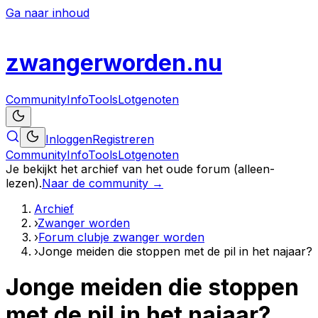
Ga naar inhoud
zwanger
worden
.nu
Community
Info
Tools
Lotgenoten
Inloggen
Registreren
Community
Info
Tools
Lotgenoten
Je bekijkt het archief van het oude forum (alleen-
lezen).
Naar de community →
Archief
›
Zwanger worden
›
Forum clubje zwanger worden
›
Jonge meiden die stoppen met de pil in het najaar?
Jonge meiden die stoppen
met de pil in het najaar?