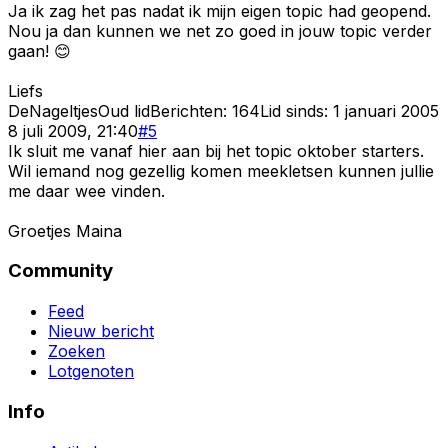
Ja ik zag het pas nadat ik mijn eigen topic had geopend.
Nou ja dan kunnen we net zo goed in jouw topic verder
gaan! 😊
Liefs
DeNageltjes
Oud lid
Berichten:
164
Lid sinds:
1 januari 2005
8 juli 2009, 21:40
#
5
Ik sluit me vanaf hier aan bij het topic oktober starters.
Wil iemand nog gezellig komen meekletsen kunnen jullie
me daar wee vinden.
Groetjes Maina
Community
Feed
Nieuw bericht
Zoeken
Lotgenoten
Info