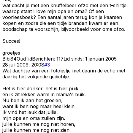
wat dacht je met een knuffelbeer ofzo met een t-shirtje
waarop staat I love mijn opa en oma? Of een
voorleesboek? Een aantal jaren terug kon je kaarsen
kopen en zodra die een tijdje branden kwam er een
boodschap te voorschijn, bijvoorbeeld voor oma ofzo.
Succes!
groetjes
Bibi84
Oud lid
Berichten:
117
Lid sinds:
1 januari 2005
28 juli 2009, 20:08
#
3
Wat dacht je van een fotolijstje met daarin de echo met
daarbij het volgende gedichtje:
Het is hier donker, het is hier puik
en ik zit lekker warm in mama's buik.
Nu ben ik aan het groeien,
want ik ben nog maar heel klein
Ik vind het leuk dat jullie,
mijn opa en oma zullen zijn.
jullie kunnen me nog niet horen,
jullie kunnen me nog niet zien.