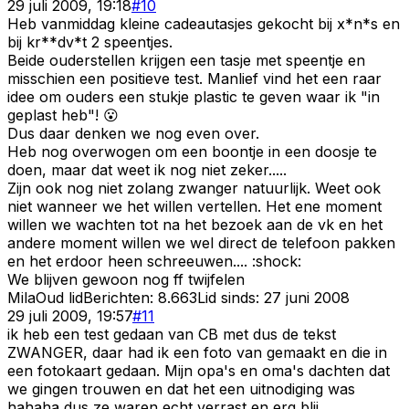
29 juli 2009, 19:18
#
10
Heb vanmiddag kleine cadeautasjes gekocht bij x*n*s en
bij kr**dv*t 2 speentjes.
Beide ouderstellen krijgen een tasje met speentje en
misschien een positieve test. Manlief vind het een raar
idee om ouders een stukje plastic te geven waar ik "in
geplast heb"! 😮
Dus daar denken we nog even over.
Heb nog overwogen om een boontje in een doosje te
doen, maar dat weet ik nog niet zeker.....
Zijn ook nog niet zolang zwanger natuurlijk. Weet ook
niet wanneer we het willen vertellen. Het ene moment
willen we wachten tot na het bezoek aan de vk en het
andere moment willen we wel direct de telefoon pakken
en het erdoor heen schreeuwen.... :shock:
We blijven gewoon nog ff twijfelen
Mila
Oud lid
Berichten:
8.663
Lid sinds:
27 juni 2008
29 juli 2009, 19:57
#
11
ik heb een test gedaan van CB met dus de tekst
ZWANGER, daar had ik een foto van gemaakt en die in
een fotokaart gedaan. Mijn opa's en oma's dachten dat
we gingen trouwen en dat het een uitnodiging was
hahaha dus ze waren echt verrast en erg blij.