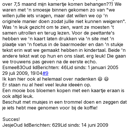
over 7,5 maand mijn kamertje komen behangen??) We
waren met 'n smoesje binnen gekomen zo van "we
willen jullie iets vragen, maar dat willen we op 'n
originele manier doen zodat jullie niet kunnen weigeren".
Was 'n leuk gezicht om te zien, want ze moesten 't
samen uitrollen en terug lezen. Voor de peettante's
hebben we 'n kaart laten drukken via 'n site met 'n
plaatje van 'n foetus in de baarmoeder en dan 'n stukje
tekst erin wat we gemaakt hebben in kindertaal. Beide 'n
andere tekst wat op hun en ons slaat. erg leuk! Die gaan
we trouwens pas geven na de eerste echo.
Esmee83
Oud lid
Berichten:
46
Lid sinds:
1 januari 2005
29 juli 2009, 19:04
#
9
Ik kan hier ook al helemaal over nadenken 😃 😃
Er staan nu al heel veel leuke ideeën op.
Een mooie bos bloemen kopen met een kaartje eraan is
ook altijd leuk.
Beschuit met muisjes in een trommel doen en zeggen dat
je iets hebt mee genomen voor bij de koffie!
Succes!
Jesje
Oud lid
Berichten:
629
Lid sinds:
14 juni 2009