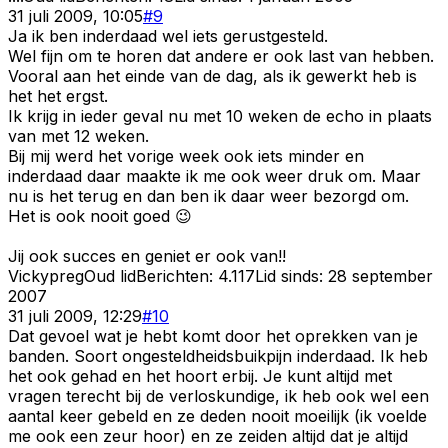
31 juli 2009, 10:05
#
9
Ja ik ben inderdaad wel iets gerustgesteld.
Wel fijn om te horen dat andere er ook last van hebben.
Vooral aan het einde van de dag, als ik gewerkt heb is
het het ergst.
Ik krijg in ieder geval nu met 10 weken de echo in plaats
van met 12 weken.
Bij mij werd het vorige week ook iets minder en
inderdaad daar maakte ik me ook weer druk om. Maar
nu is het terug en dan ben ik daar weer bezorgd om.
Het is ook nooit goed 😉
Jij ook succes en geniet er ook van!!
Vickypreg
Oud lid
Berichten:
4.117
Lid sinds:
28 september
2007
31 juli 2009, 12:29
#
10
Dat gevoel wat je hebt komt door het oprekken van je
banden. Soort ongesteldheidsbuikpijn inderdaad. Ik heb
het ook gehad en het hoort erbij. Je kunt altijd met
vragen terecht bij de verloskundige, ik heb ook wel een
aantal keer gebeld en ze deden nooit moeilijk (ik voelde
me ook een zeur hoor) en ze zeiden altijd dat je altijd