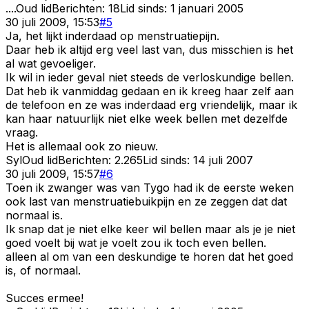
....
Oud lid
Berichten:
18
Lid sinds:
1 januari 2005
30 juli 2009, 15:53
#
5
Ja, het lijkt inderdaad op menstruatiepijn.
Daar heb ik altijd erg veel last van, dus misschien is het
al wat gevoeliger.
Ik wil in ieder geval niet steeds de verloskundige bellen.
Dat heb ik vanmiddag gedaan en ik kreeg haar zelf aan
de telefoon en ze was inderdaad erg vriendelijk, maar ik
kan haar natuurlijk niet elke week bellen met dezelfde
vraag.
Het is allemaal ook zo nieuw.
Syl
Oud lid
Berichten:
2.265
Lid sinds:
14 juli 2007
30 juli 2009, 15:57
#
6
Toen ik zwanger was van Tygo had ik de eerste weken
ook last van menstruatiebuikpijn en ze zeggen dat dat
normaal is.
Ik snap dat je niet elke keer wil bellen maar als je je niet
goed voelt bij wat je voelt zou ik toch even bellen.
alleen al om van een deskundige te horen dat het goed
is, of normaal.
Succes ermee!