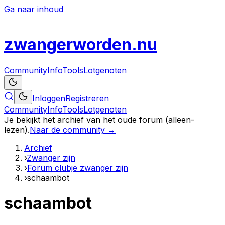
Ga naar inhoud
zwanger
worden
.nu
Community
Info
Tools
Lotgenoten
Inloggen
Registreren
Community
Info
Tools
Lotgenoten
Je bekijkt het archief van het oude forum (alleen-
lezen).
Naar de community →
Archief
›
Zwanger zijn
›
Forum clubje zwanger zijn
›
schaambot
schaambot