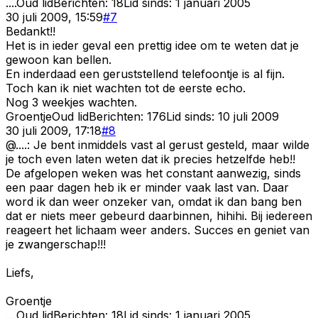
....
Oud lid
Berichten:
18
Lid sinds:
1 januari 2005
30 juli 2009, 15:59
#
7
Bedankt!!
Het is in ieder geval een prettig idee om te weten dat je
gewoon kan bellen.
En inderdaad een geruststellend telefoontje is al fijn.
Toch kan ik niet wachten tot de eerste echo.
Nog 3 weekjes wachten.
Groentje
Oud lid
Berichten:
176
Lid sinds:
10 juli 2009
30 juli 2009, 17:18
#
8
@....: Je bent inmiddels vast al gerust gesteld, maar wilde
je toch even laten weten dat ik precies hetzelfde heb!!
De afgelopen weken was het constant aanwezig, sinds
een paar dagen heb ik er minder vaak last van. Daar
word ik dan weer onzeker van, omdat ik dan bang ben
dat er niets meer gebeurd daarbinnen, hihihi. Bij iedereen
reageert het lichaam weer anders. Succes en geniet van
je zwangerschap!!!
Liefs,
Groentje
....
Oud lid
Berichten:
18
Lid sinds:
1 januari 2005