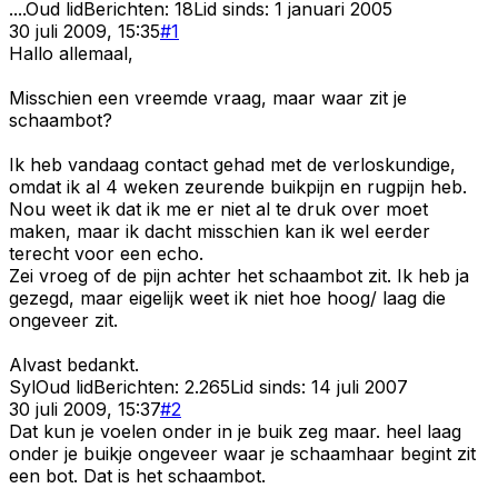
....
Oud lid
Berichten:
18
Lid sinds:
1 januari 2005
30 juli 2009, 15:35
#
1
Hallo allemaal,
Misschien een vreemde vraag, maar waar zit je
schaambot?
Ik heb vandaag contact gehad met de verloskundige,
omdat ik al 4 weken zeurende buikpijn en rugpijn heb.
Nou weet ik dat ik me er niet al te druk over moet
maken, maar ik dacht misschien kan ik wel eerder
terecht voor een echo.
Zei vroeg of de pijn achter het schaambot zit. Ik heb ja
gezegd, maar eigelijk weet ik niet hoe hoog/ laag die
ongeveer zit.
Alvast bedankt.
Syl
Oud lid
Berichten:
2.265
Lid sinds:
14 juli 2007
30 juli 2009, 15:37
#
2
Dat kun je voelen onder in je buik zeg maar. heel laag
onder je buikje ongeveer waar je schaamhaar begint zit
een bot. Dat is het schaambot.