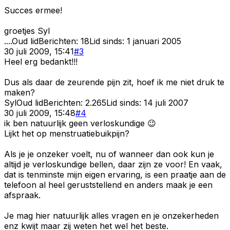
Succes ermee!
groetjes Syl
....
Oud lid
Berichten:
18
Lid sinds:
1 januari 2005
30 juli 2009, 15:41
#
3
Heel erg bedankt!!!
Dus als daar de zeurende pijn zit, hoef ik me niet druk te
maken?
Syl
Oud lid
Berichten:
2.265
Lid sinds:
14 juli 2007
30 juli 2009, 15:48
#
4
ik ben natuurlijk geen verloskundige 😉
Lijkt het op menstruatiebuikpijn?
Als je je onzeker voelt, nu of wanneer dan ook kun je
altijd je verloskundige bellen, daar zijn ze voor! En vaak,
dat is tenminste mijn eigen ervaring, is een praatje aan de
telefoon al heel geruststellend en anders maak je een
afspraak.
Je mag hier natuurlijk alles vragen en je onzekerheden
enz kwijt maar zij weten het wel het beste.