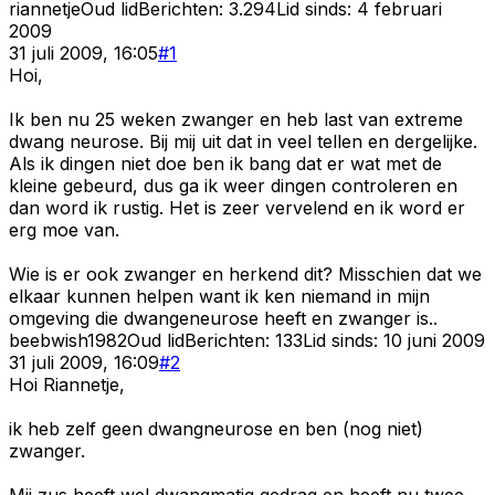
riannetje
Oud lid
Berichten:
3.294
Lid sinds:
4 februari
2009
31 juli 2009, 16:05
#
1
Hoi,
Ik ben nu 25 weken zwanger en heb last van extreme
dwang neurose. Bij mij uit dat in veel tellen en dergelijke.
Als ik dingen niet doe ben ik bang dat er wat met de
kleine gebeurd, dus ga ik weer dingen controleren en
dan word ik rustig. Het is zeer vervelend en ik word er
erg moe van.
Wie is er ook zwanger en herkend dit? Misschien dat we
elkaar kunnen helpen want ik ken niemand in mijn
omgeving die dwangeneurose heeft en zwanger is..
beebwish1982
Oud lid
Berichten:
133
Lid sinds:
10 juni 2009
31 juli 2009, 16:09
#
2
Hoi Riannetje,
ik heb zelf geen dwangneurose en ben (nog niet)
zwanger.
Mij zus heeft wel dwangmatig gedrag en heeft nu twee