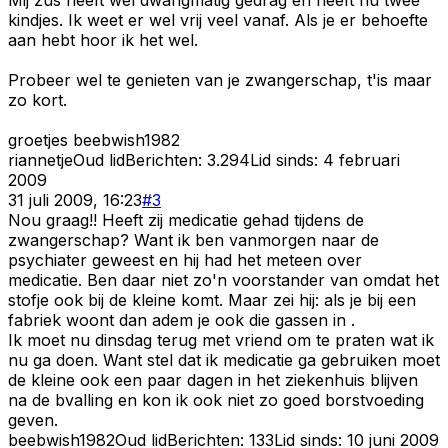
kindjes. Ik weet er wel vrij veel vanaf. Als je er behoefte
aan hebt hoor ik het wel.
Probeer wel te genieten van je zwangerschap, t'is maar
zo kort.
groetjes beebwish1982
riannetje
Oud lid
Berichten:
3.294
Lid sinds:
4 februari
2009
31 juli 2009, 16:23
#
3
Nou graag!! Heeft zij medicatie gehad tijdens de
zwangerschap? Want ik ben vanmorgen naar de
psychiater geweest en hij had het meteen over
medicatie. Ben daar niet zo'n voorstander van omdat het
stofje ook bij de kleine komt. Maar zei hij: als je bij een
fabriek woont dan adem je ook die gassen in .
Ik moet nu dinsdag terug met vriend om te praten wat ik
nu ga doen. Want stel dat ik medicatie ga gebruiken moet
de kleine ook een paar dagen in het ziekenhuis blijven
na de bvalling en kon ik ook niet zo goed borstvoeding
geven.
beebwish1982
Oud lid
Berichten:
133
Lid sinds:
10 juni 2009