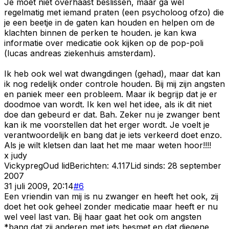
Je moet niet overhaast beslissen, maar ga wel
regelmatig met iemand praten (een psycholoog ofzo) die
je een beetje in de gaten kan houden en helpen om de
klachten binnen de perken te houden. je kan kwa
informatie over medicatie ook kijken op de pop-poli
(lucas andreas ziekenhuis amsterdam).
Ik heb ook wel wat dwangdingen (gehad), maar dat kan
ik nog redelijk onder controle houden. Bij mij zijn angsten
en paniek meer een probleem. Maar ik begrijp dat je er
doodmoe van wordt. Ik ken wel het idee, als ik dit niet
doe dan gebeurd er dat. Bah. Zeker nu je zwanger bent
kan ik me voorstellen dat het erger wordt. Je voelt je
verantwoordelijk en bang dat je iets verkeerd doet enzo.
Als je wilt kletsen dan laat het me maar weten hoor!!!!
x judy
Vickypreg
Oud lid
Berichten:
4.117
Lid sinds:
28 september
2007
31 juli 2009, 20:14
#
6
Een vriendin van mij is nu zwanger en heeft het ook, zij
doet het ook geheel zonder medicatie maar heeft er nu
wel veel last van. Bij haar gaat het ook om angsten
*bang dat zij anderen met iets besmet en dat diegene