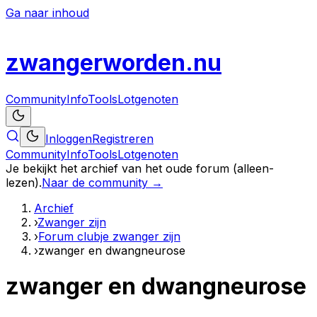
Ga naar inhoud
zwanger
worden
.nu
Community
Info
Tools
Lotgenoten
Inloggen
Registreren
Community
Info
Tools
Lotgenoten
Je bekijkt het archief van het oude forum (alleen-
lezen).
Naar de community →
Archief
›
Zwanger zijn
›
Forum clubje zwanger zijn
›
zwanger en dwangneurose
zwanger en dwangneurose