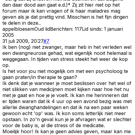
dan daar dood aan gaat e.d.)* Zij zit hier niet op het
forum maar ik kan vragen of ik haar mailadres mag
geven als je dat prettig vind. Misschien is het fijn dingen
te delen in deze..
appelbloesem
Oud lid
Berichten:
117
Lid sinds:
1 januari
2005
31 juli 2009, 20:27
#
7
Ik ben (nog) niet zwanger, maar heb in het verleden wel
een dwangneurose gehad, wat eigenlijk nooit helemaal is
weggegaan. In tijden van stress steekt het weer de kop
op.
Is het voor jou niet mogelijk om met een psycholoog te
gaan praten/in therapie te gaan?
Ik denk dat je wanneer je moet beslissen over het wel of
niet slikken van medicijnen moet kijken naar hoe het nu
met je gaat en hoe je je voelt. Ik kan me herinneren dat
er tijden waren dat ik 4 uur op een avond bezig was met
allerlei dwanghandelingen en dat ik na een paar weken
gewoon echt 'op' was. Ik kon soms letterlijk niet meer
opstaan. In zo'n geval kun je je afvragen wat er slechter
voor de baby is, al die stress of de medicatie.
Moeilijk hoor! Ik kan je geen advies geven, maar kan me