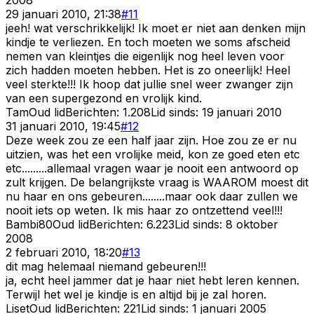
29 januari 2010, 21:38
#
11
jeeh! wat verschrikkelijk! Ik moet er niet aan denken mijn
kindje te verliezen. En toch moeten we soms afscheid
nemen van kleintjes die eigenlijk nog heel leven voor
zich hadden moeten hebben. Het is zo oneerlijk! Heel
veel sterkte!!! Ik hoop dat jullie snel weer zwanger zijn
van een supergezond en vrolijk kind.
Tam
Oud lid
Berichten:
1.208
Lid sinds:
19 januari 2010
31 januari 2010, 19:45
#
12
Deze week zou ze een half jaar zijn. Hoe zou ze er nu
uitzien, was het een vrolijke meid, kon ze goed eten etc
etc.........allemaal vragen waar je nooit een antwoord op
zult krijgen. De belangrijkste vraag is WAAROM moest dit
nu haar en ons gebeuren........maar ook daar zullen we
nooit iets op weten. Ik mis haar zo ontzettend veel!!!
Bambi80
Oud lid
Berichten:
6.223
Lid sinds:
8 oktober
2008
2 februari 2010, 18:20
#
13
dit mag helemaal niemand gebeuren!!!
ja, echt heel jammer dat je haar niet hebt leren kennen.
Terwijl het wel je kindje is en altijd bij je zal horen.
Liset
Oud lid
Berichten:
221
Lid sinds:
1 januari 2005