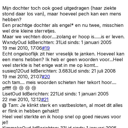
Mijn dochter toch ook goed uitgedragen (haar ziekte
stond daar los van), maar hoeveel pech kan een mens
hebben?
Een prachtige dochter als engel* en nu twee, misschien
wel drie kleine sterretjes.
Maar we vechten door....zolang er hoop is......is er leven.
Wxndy
Oud lid
Berichten:
31
Lid sinds:
1 januari 2005
19 mei 2010, 17:06
#
19
Echt ongelooflijk zit hier vreselijk te janken. Hoeveel kan
een mens hebben? Ik heb er geen woorden voor...Heel
veel sterkte is het enige wat in me op komt...
susieq12
Oud lid
Berichten:
3.683
Lid sinds:
21 juli 2008
19 mei 2010, 21:07
#
20
och tam.... meis woorden schieten hier tekort hoor....
pffff 😢 😢 😢 😢
Liset
Oud lid
Berichten:
221
Lid sinds:
1 januari 2005
22 mei 2010, 12:12
#
21
@ Tam: Je klinkt sterk en vastbesloten, al moet dit alles
er flink in hebben gehakt!!
Heel veel sterkte en ik hoop snel op goed nieuws voor
je!!
Kimmeke
Oud lid
Berichten:
33
Lid sinds:
1 januari 2005