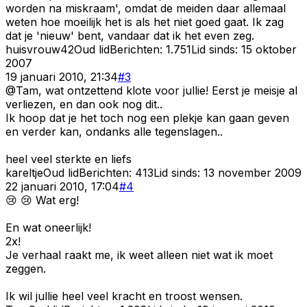
worden na miskraam', omdat de meiden daar allemaal
weten hoe moeilijk het is als het niet goed gaat. Ik zag
dat je 'nieuw' bent, vandaar dat ik het even zeg.
huisvrouw42
Oud lid
Berichten:
1.751
Lid sinds:
15 oktober
2007
19 januari 2010, 21:34
#
3
@Tam, wat ontzettend klote voor jullie! Eerst je meisje al
verliezen, en dan ook nog dit..
Ik hoop dat je het toch nog een plekje kan gaan geven
en verder kan, ondanks alle tegenslagen..
heel veel sterkte en liefs
kareltje
Oud lid
Berichten:
413
Lid sinds:
13 november 2009
22 januari 2010, 17:04
#
4
😢 😢 Wat erg!
En wat oneerlijk!
2x!
Je verhaal raakt me, ik weet alleen niet wat ik moet
zeggen.
Ik wil jullie heel veel kracht en troost wensen.