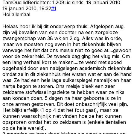
Tam
Oud lid
Berichten:
1.208
Lid sinds:
19 januari 2010
19 januari 2010, 19:32
#
1
Hoi allemaal
Helaas hoor ik bij dit onderwerp thuis. Afgelopen aug.
zijn wij bevallen van een dochter na een zorgeloze
zwangerschap van 38 wk en 2 dg. Alles was in orde,
maar we moesten nog even in het ziekenhuis blijven
vanwege het feit dat ons meisje niet zo goed at....gewoon
voor de zekerheid. De tweede dag ging het vlug mis. Om
een lang verhaal kort te maken....ze werd met spoed
opgehaald door een nabijgelegen acedemisch ziekenhuis
omdat ze in dit ziekenhuis niet wisten wat er aan de hand
was. Ze had een hele lage suikerspiegel namelijk en haar
hartje begon te storen. Ons meisje bleek een zeer
zeldzame stofwisselingsziekte te hebben waar ze niks
aan konden doen. 5 dagen na haar geboorte is ze in
onze armen gestorven. Dit doet onbeschrijflijk veel pijn.
Het blijkt erfelijk (1 op 4 dat het fout gaat), maar ze
kunnen waarschijnlijk niet vinden hoe ze het kunnen
opsproren omdat het zo zeldzaam is (enkele tientallen
op de hele wereld).
3 maanden na haar dood bleken we weer zwanger en