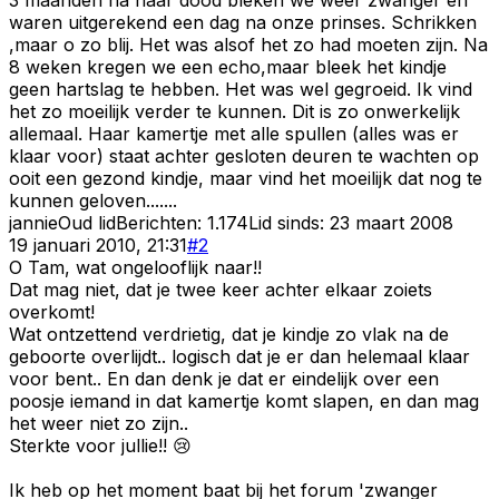
waren uitgerekend een dag na onze prinses. Schrikken
,maar o zo blij. Het was alsof het zo had moeten zijn. Na
8 weken kregen we een echo,maar bleek het kindje
geen hartslag te hebben. Het was wel gegroeid. Ik vind
het zo moeilijk verder te kunnen. Dit is zo onwerkelijk
allemaal. Haar kamertje met alle spullen (alles was er
klaar voor) staat achter gesloten deuren te wachten op
ooit een gezond kindje, maar vind het moeilijk dat nog te
kunnen geloven.......
jannie
Oud lid
Berichten:
1.174
Lid sinds:
23 maart 2008
19 januari 2010, 21:31
#
2
O Tam, wat ongelooflijk naar!!
Dat mag niet, dat je twee keer achter elkaar zoiets
overkomt!
Wat ontzettend verdrietig, dat je kindje zo vlak na de
geboorte overlijdt.. logisch dat je er dan helemaal klaar
voor bent.. En dan denk je dat er eindelijk over een
poosje iemand in dat kamertje komt slapen, en dan mag
het weer niet zo zijn..
Sterkte voor jullie!! 😢
Ik heb op het moment baat bij het forum 'zwanger