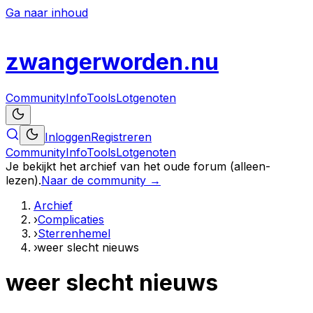
Ga naar inhoud
zwanger
worden
.nu
Community
Info
Tools
Lotgenoten
Inloggen
Registreren
Community
Info
Tools
Lotgenoten
Je bekijkt het archief van het oude forum (alleen-
lezen).
Naar de community →
Archief
›
Complicaties
›
Sterrenhemel
›
weer slecht nieuws
weer slecht nieuws