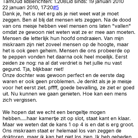
Tam
Oud lid
Berichten:
1.208
Lid sinds:
19 januari 2010
22 januari 2010, 17:20
#
5
Dank je, het is niet erg als je niet weet wat je moet
zeggen. Ben al blij dat mensen iets zeggen. Na de dood
van ons meisje hebben veel mensen ons laten "vallen"
omdat ze gewoon niet weten wat ze er mee aan moeten.
Mensen die letterlijk hun hoofd omdraaien. Van mijn
miskraam zijn niet zoveel mensen op de hoogte, maar
het is ook geen geheim. Mensen die ons probeerde op
te peppen vonden het daarna ook heel moeilijk. Eerst
zeiden ze nog: na al dat verdriet is het jullie nu vast
gegund. Tja, blijkbaar niet!
Onze dochter was gewoon perfect en de eerste dag
waren er ook geen problemen. Je denkt als je je meisje
voor het eerst ziet. pffff, goede bevalling, ze ziet er goed
uit. Nu kunnen we gaan genieten. Hoe kan een mens
zich vergissen.
We hopen dat we echt een bengeltje mogen
hebben.....haar kamertje zit op slot, staat kant en klaar.
Maar we weten dat de kans 1 op 4 is en dat is erg groot.
Ons miskraam staat er helemaal los van zeggen de
doktoren, maar ik kan het niet los zien. Ik heb gebeden