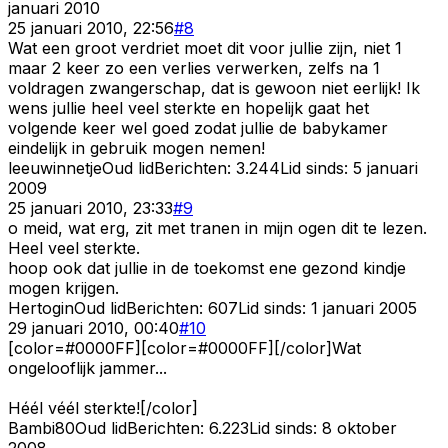
januari 2010
25 januari 2010, 22:56
#
8
Wat een groot verdriet moet dit voor jullie zijn, niet 1
maar 2 keer zo een verlies verwerken, zelfs na 1
voldragen zwangerschap, dat is gewoon niet eerlijk! Ik
wens jullie heel veel sterkte en hopelijk gaat het
volgende keer wel goed zodat jullie de babykamer
eindelijk in gebruik mogen nemen!
leeuwinnetje
Oud lid
Berichten:
3.244
Lid sinds:
5 januari
2009
25 januari 2010, 23:33
#
9
o meid, wat erg, zit met tranen in mijn ogen dit te lezen.
Heel veel sterkte.
hoop ook dat jullie in de toekomst ene gezond kindje
mogen krijgen.
Hertogin
Oud lid
Berichten:
607
Lid sinds:
1 januari 2005
29 januari 2010, 00:40
#
10
[color=#0000FF][color=#0000FF][/color]Wat
ongelooflijk jammer...
Héél véél sterkte![/color]
Bambi80
Oud lid
Berichten:
6.223
Lid sinds:
8 oktober
2008