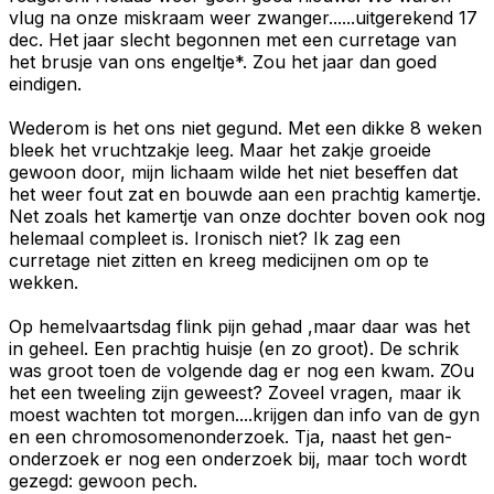
vlug na onze miskraam weer zwanger......uitgerekend 17
dec. Het jaar slecht begonnen met een curretage van
het brusje van ons engeltje*. Zou het jaar dan goed
eindigen.
Wederom is het ons niet gegund. Met een dikke 8 weken
bleek het vruchtzakje leeg. Maar het zakje groeide
gewoon door, mijn lichaam wilde het niet beseffen dat
het weer fout zat en bouwde aan een prachtig kamertje.
Net zoals het kamertje van onze dochter boven ook nog
helemaal compleet is. Ironisch niet? Ik zag een
curretage niet zitten en kreeg medicijnen om op te
wekken.
Op hemelvaartsdag flink pijn gehad ,maar daar was het
in geheel. Een prachtig huisje (en zo groot). De schrik
was groot toen de volgende dag er nog een kwam. ZOu
het een tweeling zijn geweest? Zoveel vragen, maar ik
moest wachten tot morgen....krijgen dan info van de gyn
en een chromosomenonderzoek. Tja, naast het gen-
onderzoek er nog een onderzoek bij, maar toch wordt
gezegd: gewoon pech.