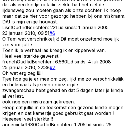
dat als een kindje ook die ziekte had het niet de
lijdensweg zou moeten gaan als onze dochter. Ik hoop
maar dat ze hier voor gezorgd hebben bij ons miskraam.
DAt is mijn enige houvast.
Liset
Oud lid
Berichten:
221
Lid sinds:
1 januari 2005
23 januari 2010, 09:51
#
6
O Tam wat verschrikkelijk! Dit moet onzettend moeilijk
zijn voor jullie.
Toen ik je verhaal las kreeg ik er kippenvel van.
Heel veel sterkte gewenst!!
french
Oud lid
Berichten:
6.560
Lid sinds:
4 juli 2008
25 januari 2010, 22:38
#
7
Oh wat erg zeg !!!!!
Tjee hoe ga je er mee om zeg, lijkt me zo verschrikkelijk
en helemaal als je een onbezorgde
zwangerschap hebt gehad en dat 5 dagen later je kindje
al verliest.
ook nog een miskraam gekregen.
Hoop dat jullie in de toekomst een gezond kindje mogen
krijgen en dat kamertje goed gebruikt gaat worden !
Heeeeeel veel sterkte !!
annemieke1980
Oud lid
Berichten:
1.205
Lid sinds:
25