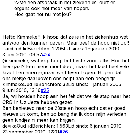
23ste een afspraak in het ziekenhuis, durf er
ergens ook niet meer van hopen.
Hoe gaat het nu met jou?
Heftig Kimmeke!! Ik hoop dat ze je in het ziekenhuis wat
antwoorden kunnen geven. Maar geef de hoop niet op!!
Tam
Oud lid
Berichten:
1.208
Lid sinds:
19 januari 2010
3 juni 2010, 09:57
#
24
@ kimmeke, wat erg. hoop het beste voor jullie. Hoe het
hier gaat? Een mens moet door, maar het kost heel vele
kracht en energie,maar we blijven hopen. Hopen dat
ons meisje daarboven ons helpt aan een bengeltje.
Kimmeke
Oud lid
Berichten:
33
Lid sinds:
1 januari 2005
9 juni 2010, 13:16
#
25
Ja, wij houden hoop aan het feit dat we de stap naar het
CRG In Uz Jette hebben gezet.
Ben benieuwd naar de 23ste en hoop echt dat er goed
nieuws uit komt, ben zo bang dat ik door mijn verleden
geen kindjes ni meer kan krijgen.
devika
Oud lid
Berichten:
1.563
Lid sinds:
6 januari 2010
23 september 2010, 12:01
#
26