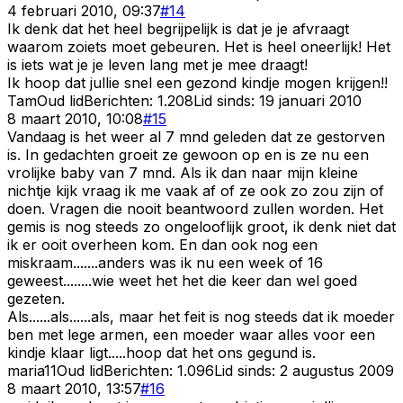
4 februari 2010, 09:37
#
14
Ik denk dat het heel begrijpelijk is dat je je afvraagt
waarom zoiets moet gebeuren. Het is heel oneerlijk! Het
is iets wat je je leven lang met je mee draagt!
Ik hoop dat jullie snel een gezond kindje mogen krijgen!!
Tam
Oud lid
Berichten:
1.208
Lid sinds:
19 januari 2010
8 maart 2010, 10:08
#
15
Vandaag is het weer al 7 mnd geleden dat ze gestorven
is. In gedachten groeit ze gewoon op en is ze nu een
vrolijke baby van 7 mnd. Als ik dan naar mijn kleine
nichtje kijk vraag ik me vaak af of ze ook zo zou zijn of
doen. Vragen die nooit beantwoord zullen worden. Het
gemis is nog steeds zo ongelooflijk groot, ik denk niet dat
ik er ooit overheen kom. En dan ook nog een
miskraam.......anders was ik nu een week of 16
geweest........wie weet het het die keer dan wel goed
gezeten.
Als......als......als, maar het feit is nog steeds dat ik moeder
ben met lege armen, een moeder waar alles voor een
kindje klaar ligt.....hoop dat het ons gegund is.
maria11
Oud lid
Berichten:
1.096
Lid sinds:
2 augustus 2009
8 maart 2010, 13:57
#
16