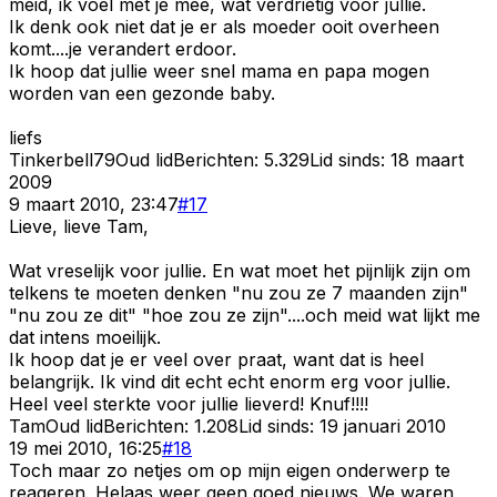
meid, ik voel met je mee, wat verdrietig voor jullie.
Ik denk ook niet dat je er als moeder ooit overheen
komt....je verandert erdoor.
Ik hoop dat jullie weer snel mama en papa mogen
worden van een gezonde baby.
liefs
Tinkerbell79
Oud lid
Berichten:
5.329
Lid sinds:
18 maart
2009
9 maart 2010, 23:47
#
17
Lieve, lieve Tam,
Wat vreselijk voor jullie. En wat moet het pijnlijk zijn om
telkens te moeten denken "nu zou ze 7 maanden zijn"
"nu zou ze dit" "hoe zou ze zijn"....och meid wat lijkt me
dat intens moeilijk.
Ik hoop dat je er veel over praat, want dat is heel
belangrijk. Ik vind dit echt echt enorm erg voor jullie.
Heel veel sterkte voor jullie lieverd! Knuf!!!!
Tam
Oud lid
Berichten:
1.208
Lid sinds:
19 januari 2010
19 mei 2010, 16:25
#
18
Toch maar zo netjes om op mijn eigen onderwerp te
reageren. Helaas weer geen goed nieuws. We waren