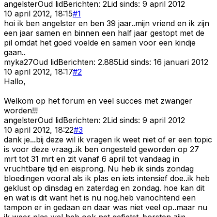
angelster
Oud lid
Berichten:
2
Lid sinds:
9 april 2012
10 april 2012, 18:15
#
1
hoi ik ben angelster en ben 39 jaar..mijn vriend en ik zijn
een jaar samen en binnen een half jaar gestopt met de
pil omdat het goed voelde en samen voor een kindje
gaan..
myka27
Oud lid
Berichten:
2.885
Lid sinds:
16 januari 2012
10 april 2012, 18:17
#
2
Hallo,
Welkom op het forum en veel succes met zwanger
worden!!!
angelster
Oud lid
Berichten:
2
Lid sinds:
9 april 2012
10 april 2012, 18:22
#
3
dank je...bij deze wil ik vragen ik weet niet of er een topic
is voor deze vraag..ik ben ongesteld geworden op 27
mrt tot 31 mrt en zit vanaf 6 april tot vandaag in
vruchtbare tijd en eisprong. Nu heb ik sinds zondag
bloedingen vooral als ik plas en iets intensief doe..ik heb
geklust op dinsdag en zaterdag en zondag. hoe kan dit
en wat is dit want het is nu nog.heb vanochtend een
tampon er in gedaan en daar was niet veel op..maar nu
ik weer plas wel heb ook net gefietst..borsten zijn