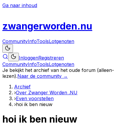
Ga naar inhoud
zwanger
worden
.nu
Community
Info
Tools
Lotgenoten
Inloggen
Registreren
Community
Info
Tools
Lotgenoten
Je bekijkt het archief van het oude forum (alleen-
lezen).
Naar de community →
Archief
›
Over Zwanger Worden .NU
›
Even voorstellen
›
hoi ik ben nieuw
hoi ik ben nieuw