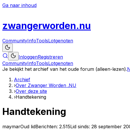
Ga naar inhoud
zwanger
worden
.nu
Community
Info
Tools
Lotgenoten
Inloggen
Registreren
Community
Info
Tools
Lotgenoten
Je bekijkt het archief van het oude forum (alleen-lezen).
N
Archief
›
Over Zwanger Worden .NU
›
Over deze site
›
Handtekening
Handtekening
maymar
Oud lid
Berichten:
2.515
Lid sinds:
28 september 20