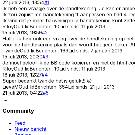
22 juni 2013, 13:54
#
1
Ik heb een vraagje over de handtekening. Je kan er amper 
Ik zou zojuist mn handtekening ff aanpassen en had 4 reg
Ik vind dat je maar barweinig in je handtekening kunt zette
Ritoy
Oud lid
Berichten:
10
Lid sinds:
11 juli 2013
15 juli 2013, 19:59
#
2
Hallo, ik heb ook een vraag over de handtekening op het f
voor de handtekening plaats dan wordt het geen ticker. All
Twinkle
Oud lid
Berichten:
169
Lid sinds:
7 januari 2013
15 juli 2013, 20:30
#
3
Je moet geloof ik de BB code kopiëren en niet de html co
Ritoy
Oud lid
Berichten:
10
Lid sinds:
11 juli 2013
18 juli 2013, 12:27
#
4
Super bedankt twinkle het is gelukt!! 😛
LieveM
Oud lid
Berichten:
364
Lid sinds:
21 juli 2013
21 juli 2013, 04:22
#
5
....
Community
Feed
Nieuw bericht