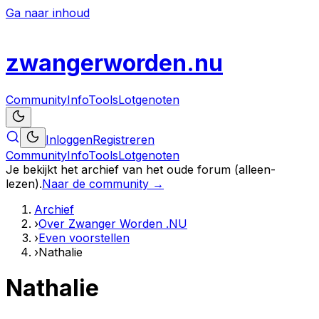
Ga naar inhoud
zwanger
worden
.nu
Community
Info
Tools
Lotgenoten
Inloggen
Registreren
Community
Info
Tools
Lotgenoten
Je bekijkt het archief van het oude forum (alleen-
lezen).
Naar de community →
Archief
›
Over Zwanger Worden .NU
›
Even voorstellen
›
Nathalie
Nathalie