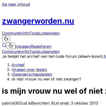
Ga naar inhoud
zwanger
worden
.nu
Community
Info
Tools
Lotgenoten
Inloggen
Registreren
Community
Info
Tools
Lotgenoten
Je bekijkt het archief van het oude forum (alleen-lezen).
N
Archief
›
Vragen over testen
›
Zwangerschapstesten
›
is mijn vrouw nu wel of niet zwanger?
is mijn vrouw nu wel of nie
patrickl30
Oud lid
Berichten:
8
Lid sinds:
3 oktober 2013