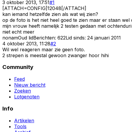
3 oktober 2013, 17:51
#
1
[ATTACH=CONFIG]12048[/ATTACH]
kan iemand hetzelfde zien als wat wij zien?
op de foto is het niet heel goed te zien maar er staan wel d
mijn vrouw heeft namelijk 2 testen gedaan met ochtenduri
niet echt meer
nonam
Oud lid
Berichten:
622
Lid sinds:
24 januari 2011
4 oktober 2013, 11:28
#
2
Wil wel reageren maar zie geen foto.
2 strepen is meestal gewoon zwanger hoor hihi
Community
Feed
Nieuw bericht
Zoeken
Lotgenoten
Info
Artikelen
Tools